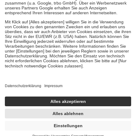
Verordnung.
Um das Engagement der Versicherten für ihre eigene Gesundheit zu
stärken und die besondere Stellung der Familie zu unterstützen,
fallen
keine Zuzahlungen
an bei:
• Kindern und Jugendlichen bis zum vollendeten 18. Lebensjahr
mit Ausnahme der Fahrkosten
• Untersuchungen zur Vorsorge und Früherkennung, die von der
GKV getragen werden
• empfohlenen Schutzimpfungen
• Harn- und Blutteststreifen
Wir nutzen Trusted Shops als unabhängigen Dienstleister für die
Einholung von Bewertungen. Trusted Shops hat Maßnahmen
getroffen, um sicherzustellen, dass es sich um echte Bewertungen
handelt. Mehr Informationen findest du hier:
https://help.etrusted.com/hc/de/articles/4419944605341
Einige Bilder und Inhalte wurden unter Zuhilfenahme künstlicher
Intelligenz erstellt.