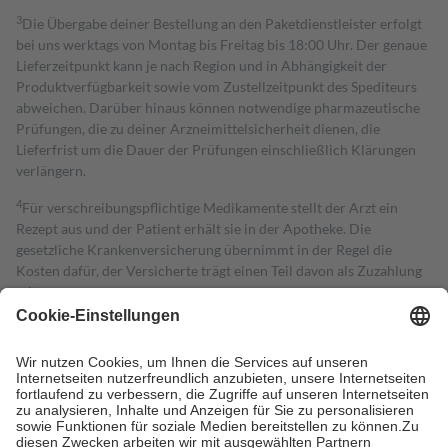
3
Die Übergabe deiner Bestellung an den Paketdienstleister erfolgt
bei uns werktags von Montag bis Freitag bis 18:00 Uhr. Der genaue
Lieferzeitpunkt kann je nach Region und in Abhängigkeit der
Produktverfügbarkeit sowie vom Zustellzeitpunkt des Spediteurs
abweichen. Darüber hinaus können notwendige pharmazeutische
Prüfungen, die zu deiner Arzneimittelsicherheit dienen, die
Lieferfrist um die Dauer der Prüfungen einschließlich Klärungen
verlängern.
4
Für verschreibungspflichtige Medikamente stellt der Arzt ein
Rezept aus und der Patient erhält sie in der Apotheke. Die
gesetzliche Krankenversicherung übernimmt in der Regel die
Kosten dafür, der Versicherte trägt einen Teil davon als Zuzahlung
mit.
Grundsätzlich leisten Mitglieder Zuzahlungen in Höhe von zehn
Prozent des Abgabepreises,
mindestens
jedoch
fünf Euro
und
höchstens zehn Euro.
Es sind jedoch nie mehr als die tatsächlichen
Kosten der Leistung zu entrichten.
Diese Regeln gelten grundsätzlich auch für Online-Apotheken.
Bei Heilmitteln und häuslicher Krankenpflege beträgt die
Zuzahlung zehn Prozent der Kosten sowie zehn Euro je