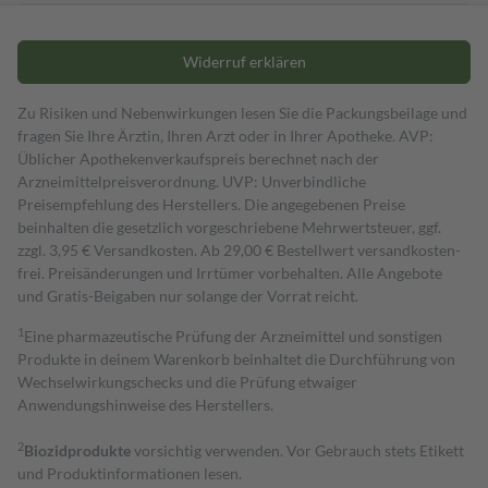
Widerruf erklären
Zu Risiken und Nebenwirkungen lesen Sie die Packungsbeilage und
fragen Sie Ihre Ärztin, Ihren Arzt oder in Ihrer Apotheke. AVP:
Üblicher Apothekenverkaufspreis berechnet nach der
Arzneimittelpreisverordnung. UVP: Unverbindliche
Preisempfehlung des Herstellers. Die angegebenen Preise
beinhalten die gesetzlich vorgeschriebene Mehrwertsteuer, ggf.
zzgl. 3,95 € Versandkosten. Ab 29,00 € Bestell­wert versand­kosten­
frei. Preisänderungen und Irrtümer vorbehalten. Alle Angebote
und Gratis-Beigaben nur solange der Vorrat reicht.
1
Eine pharmazeutische Prüfung der Arzneimittel und sonstigen
Produkte in deinem Warenkorb beinhaltet die Durchführung von
Wechselwirkungschecks und die Prüfung etwaiger
Anwendungshinweise des Herstellers.
2
Biozidprodukte
vorsichtig verwenden. Vor Gebrauch stets Etikett
und Produktinformationen lesen.