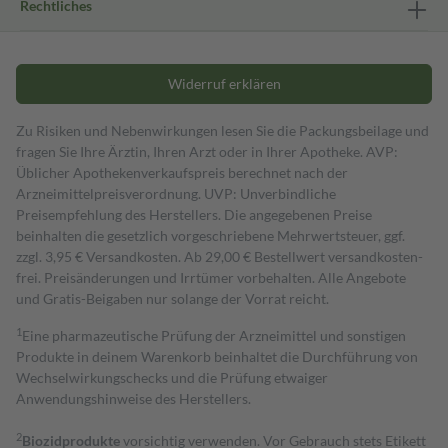
Rechtliches
Widerruf erklären
Zu Risiken und Nebenwirkungen lesen Sie die Packungsbeilage und
fragen Sie Ihre Ärztin, Ihren Arzt oder in Ihrer Apotheke. AVP:
Üblicher Apothekenverkaufspreis berechnet nach der
Arzneimittelpreisverordnung. UVP: Unverbindliche
Preisempfehlung des Herstellers. Die angegebenen Preise
beinhalten die gesetzlich vorgeschriebene Mehrwertsteuer, ggf.
zzgl. 3,95 € Versandkosten. Ab 29,00 € Bestell­wert versand­kosten­
frei. Preisänderungen und Irrtümer vorbehalten. Alle Angebote
und Gratis-Beigaben nur solange der Vorrat reicht.
1
Eine pharmazeutische Prüfung der Arzneimittel und sonstigen
Produkte in deinem Warenkorb beinhaltet die Durchführung von
Wechselwirkungschecks und die Prüfung etwaiger
Anwendungshinweise des Herstellers.
2
Biozidprodukte
vorsichtig verwenden. Vor Gebrauch stets Etikett