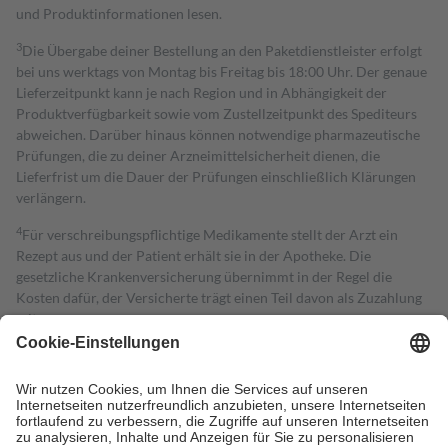
und Produktinformationen lesen.
3
Die Übergabe deiner Bestellung an den Paketdienstleister erfolgt
bei uns werktags von Montag bis Freitag bis 18:00 Uhr. Der genaue
Lieferzeitpunkt kann je nach Region und in Abhängigkeit der
Produktverfügbarkeit sowie vom Zustellzeitpunkt des Spediteurs
abweichen. Darüber hinaus können notwendige pharmazeutische
Prüfungen, die zu deiner Arzneimittelsicherheit dienen, die
Lieferfrist um die Dauer der Prüfungen einschließlich Klärungen
verlängern.
4
Für verschreibungspflichtige Medikamente stellt der Arzt ein
Rezept aus und der Patient erhält sie in der Apotheke. Die
gesetzliche Krankenversicherung übernimmt in der Regel die
Kosten dafür, der Versicherte trägt einen Teil davon als Zuzahlung
mit.
Grundsätzlich leisten Mitglieder Zuzahlungen in Höhe von zehn
Prozent des Abgabepreises,
mindestens
jedoch
fünf Euro
und
höchstens zehn Euro.
Es sind jedoch nie mehr als die tatsächlichen
Kosten der Leistung zu entrichten.
Diese Regeln gelten grundsätzlich auch für Online-Apotheken.
Bei Heilmitteln und häuslicher Krankenpflege beträgt die