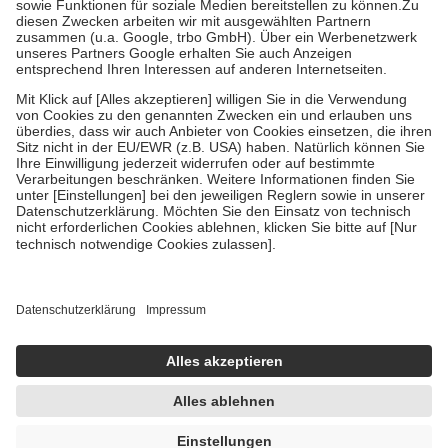
Zuzahlung zehn Prozent der Kosten sowie zehn Euro je
Verordnung.
Um das Engagement der Versicherten für ihre eigene Gesundheit zu
stärken und die besondere Stellung der Familie zu unterstützen,
fallen
keine Zuzahlungen
an bei:
• Kindern und Jugendlichen bis zum vollendeten 18. Lebensjahr
mit Ausnahme der Fahrkosten
• Untersuchungen zur Vorsorge und Früherkennung, die von der
GKV getragen werden
• empfohlenen Schutzimpfungen
• Harn- und Blutteststreifen
Wir nutzen Trusted Shops als unabhängigen Dienstleister für die
Einholung von Bewertungen. Trusted Shops hat Maßnahmen
getroffen, um sicherzustellen, dass es sich um echte Bewertungen
handelt. Mehr Informationen findest du hier:
https://help.etrusted.com/hc/de/articles/4419944605341
Einige Bilder und Inhalte wurden unter Zuhilfenahme künstlicher
Intelligenz erstellt.