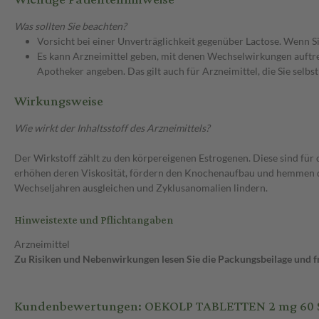
Was sollten Sie beachten?
Vorsicht bei einer Unverträglichkeit gegenüber Lactose. Wenn Si
Es kann Arzneimittel geben, mit denen Wechselwirkungen auftret
Apotheker angeben. Das gilt auch für Arzneimittel, die Sie selb
Wirkungsweise
Wie wirkt der Inhaltsstoff des Arzneimittels?
Der Wirkstoff zählt zu den körpereigenen Estrogenen. Diese sind fü
erhöhen deren Viskosität, fördern den Knochenaufbau und hemmen de
Wechseljahren ausgleichen und Zyklusanomalien lindern.
Hinweistexte und Pflichtangaben
Arzneimittel
Zu Risiken und Nebenwirkungen lesen Sie die Packungsbeilage und fra
Kundenbewertungen: OEKOLP TABLETTEN 2 mg 60 S