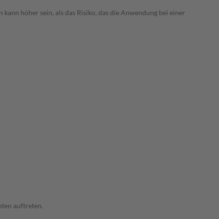
 kann höher sein, als das Risiko, das die Anwendung bei einer
ten auftreten.