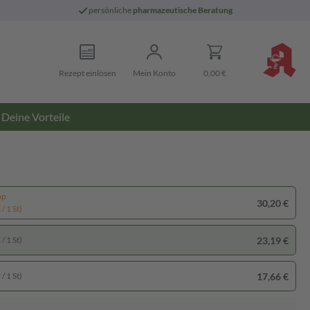
persönliche
pharmazeutische Beratung
Rezept einlösen
Mein Konto
0,00 €
Deine Vorteile
pp
30,20 €
/ 1 St)
23,19 €
/ 1 St)
17,66 €
/ 1 St)