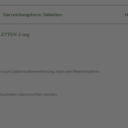
Darreichungsform: Tabletten
H
BLETTEN 2 mg
 nach Gebärmutterentfernung, nach den Wechseljahren
 Apotheker überschritten werden.