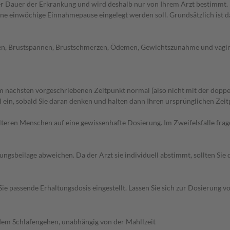
Dauer der Erkrankung und wird deshalb nur von Ihrem Arzt bestimmt. La
 einwöchige Einnahmepause eingelegt werden soll. Grundsätzlich ist da
hen, Brustspannen, Brustschmerzen, Ödemen, Gewichtszunahme und vagin
 nächsten vorgeschriebenen Zeitpunkt normal (also nicht mit der doppe
in, sobald Sie daran denken und halten dann Ihren ursprünglichen Zeitp
d älteren Menschen auf eine gewissenhafte Dosierung. Im Zweifelsfalle f
gsbeilage abweichen. Da der Arzt sie individuell abstimmt, sollten Si
Sie passende Erhaltungsdosis eingestellt. Lassen Sie sich zur Dosierung
dem Schlafengehen, unabhängig von der Mahllzeit