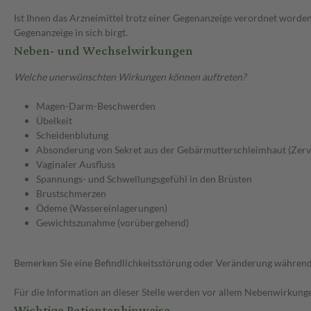
Ist Ihnen das Arzneimittel trotz einer Gegenanzeige verordnet worden
Gegenanzeige in sich birgt.
Neben- und Wechselwirkungen
Welche unerwünschten Wirkungen können auftreten?
Magen-Darm-Beschwerden
Übelkeit
Scheidenblutung
Absonderung von Sekret aus der Gebärmutterschleimhaut (Zerv
Vaginaler Ausfluss
Spannungs- und Schwellungsgefühl in den Brüsten
Brustschmerzen
Ödeme (Wassereinlagerungen)
Gewichtszunahme (vorübergehend)
Bemerken Sie eine Befindlichkeitsstörung oder Veränderung während 
Für die Information an dieser Stelle werden vor allem Nebenwirkunge
Wichtige Patientenhinweise