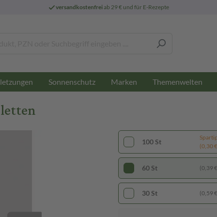
versandkostenfrei
ab 29 € und für E-Rezepte
letzungen
Sonnenschutz
Marken
Themenwelten
letten
Sparti
100 St
(0,30 € 
60 St
(0,39 € 
30 St
(0,59 € 