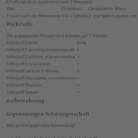
Erhaltungsdosis (spätestens nach 2 Monaten):
Wer
Einzeldosis
Gesamtdosis
Wann
Frauen nach der Menopause
1/2-1 Tablette
1- mal täglich
abends, vor
Wirkstoffe
Die angegebenen Mengen sind bezogen auf 1 Tablette
Hilfsstoff
Estriol
2 mg
Hilfsstoff
Calcium(palmitat,stearat)
+
Hilfsstoff
Cellulose, mikrokristalline
+
Hilfsstoff
Crospovidon
+
Hilfsstoff
Lactose-1-Wasser
+
Hilfsstoff
Maisstärke, vorverkleistert
+
Hilfsstoff
Povidon
+
Hilfsstoff
Talkum
+
Aufbewahrung
Gegenanzeigen Schwangerschaft
Was spricht gegen eine Anwendung?