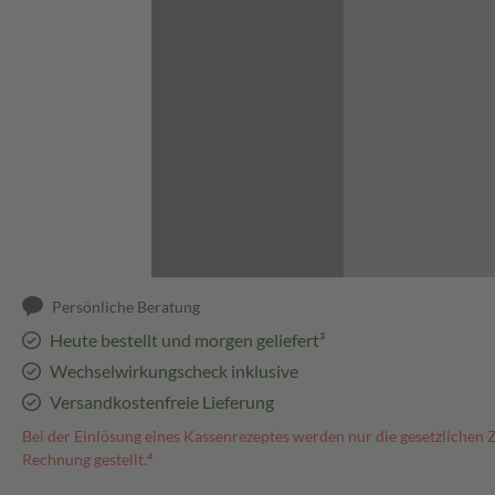
Abbildung kann abweichen
Persönliche Beratung
Heute bestellt und morgen geliefert³
Wechselwirkungscheck inklusive
Versandkostenfreie Lieferung
Bei der Einlösung eines Kassenrezeptes werden nur die gesetzlichen 
Rechnung gestellt.⁴