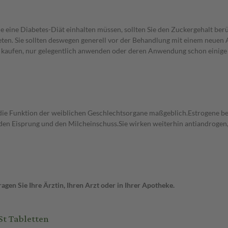
e eine Diabetes-Diät einhalten müssen, sollten Sie den Zuckergehalt berü
en. Sie sollten deswegen generell vor der Behandlung mit einem neuen A
st kaufen, nur gelegentlich anwenden oder deren Anwendung schon einige 
r die Funktion der weiblichen Geschlechtsorgane maßgeblich.Estrogene b
n Eisprung und den Milcheinschuss.Sie wirken weiterhin antiandrogen,
gen Sie Ihre Ärztin, Ihren Arzt oder in Ihrer Apotheke.
t Tabletten