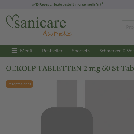
3
E-Rezept:
Heute bestellt,
morgen geliefert
Menü
Bestseller
Sparsets
Schmerzen & Ver
OEKOLP TABLETTEN 2 mg 60 St Tab
Rezeptpflichtig