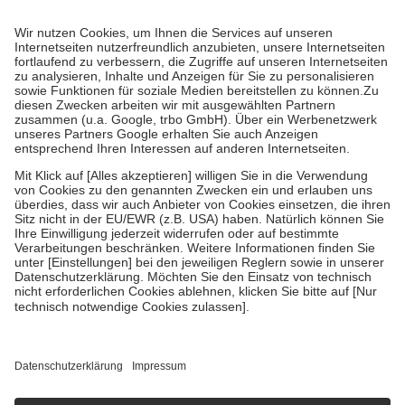
Prozent des Abgabepreises,
mindestens
jedoch
fünf Euro
und
höchstens zehn Euro.
Es sind jedoch nie mehr als die tatsächlichen
Kosten der Leistung zu entrichten.
Diese Regeln gelten grundsätzlich auch für Online-Apotheken.
Bei Heilmitteln und häuslicher Krankenpflege beträgt die
Zuzahlung zehn Prozent der Kosten sowie zehn Euro je
Verordnung.
Um das Engagement der Versicherten für ihre eigene Gesundheit zu
stärken und die besondere Stellung der Familie zu unterstützen,
fallen
keine Zuzahlungen
an bei:
• Kindern und Jugendlichen bis zum vollendeten 18. Lebensjahr
mit Ausnahme der Fahrkosten
• Untersuchungen zur Vorsorge und Früherkennung, die von der
GKV getragen werden
• empfohlenen Schutzimpfungen
• Harn- und Blutteststreifen
Wir nutzen Trusted Shops als unabhängigen Dienstleister für die
Einholung von Bewertungen. Trusted Shops hat Maßnahmen
getroffen, um sicherzustellen, dass es sich um echte Bewertungen
handelt. Mehr Informationen findest du hier:
https://help.etrusted.com/hc/de/articles/4419944605341