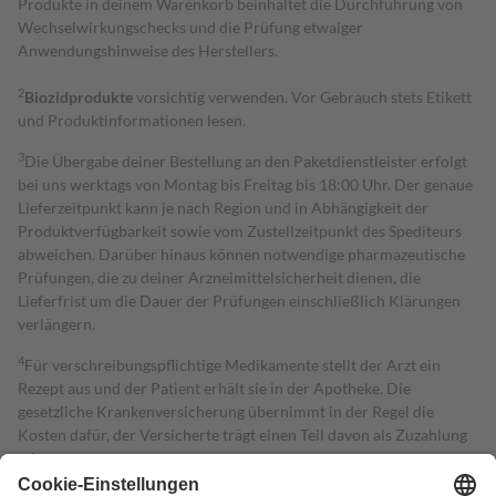
Produkte in deinem Warenkorb beinhaltet die Durchführung von
Wechselwirkungschecks und die Prüfung etwaiger
Anwendungshinweise des Herstellers.
2
Biozidprodukte
vorsichtig verwenden. Vor Gebrauch stets Etikett
und Produktinformationen lesen.
3
Die Übergabe deiner Bestellung an den Paketdienstleister erfolgt
bei uns werktags von Montag bis Freitag bis 18:00 Uhr. Der genaue
Lieferzeitpunkt kann je nach Region und in Abhängigkeit der
Produktverfügbarkeit sowie vom Zustellzeitpunkt des Spediteurs
abweichen. Darüber hinaus können notwendige pharmazeutische
Prüfungen, die zu deiner Arzneimittelsicherheit dienen, die
Lieferfrist um die Dauer der Prüfungen einschließlich Klärungen
verlängern.
4
Für verschreibungspflichtige Medikamente stellt der Arzt ein
Rezept aus und der Patient erhält sie in der Apotheke. Die
gesetzliche Krankenversicherung übernimmt in der Regel die
Kosten dafür, der Versicherte trägt einen Teil davon als Zuzahlung
mit.
Grundsätzlich leisten Mitglieder Zuzahlungen in Höhe von zehn