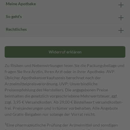
Meine Apotheke
So geht's
Rechtliches
Widerruf erklären
Zu Risiken und Nebenwirkungen lesen Sie die Packungsbeilage und
fragen Sie Ihre Ärztin, Ihren Arzt oder in Ihrer Apotheke. AVP:
Üblicher Apothekenverkaufspreis berechnet nach der
Arzneimittelpreisverordnung. UVP: Unverbindliche
Preisempfehlung des Herstellers. Die angegebenen Preise
beinhalten die gesetzlich vorgeschriebene Mehrwertsteuer, ggf.
zzgl. 3,95 € Versandkosten. Ab 29,00 € Bestell­wert versand­kosten­
frei. Preisänderungen und Irrtümer vorbehalten. Alle Angebote
und Gratis-Beigaben nur solange der Vorrat reicht.
1
Eine pharmazeutische Prüfung der Arzneimittel und sonstigen