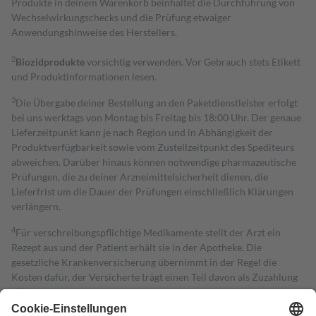
Produkte in deinem Warenkorb beinhaltet die Durchführung von
Wechselwirkungschecks und die Prüfung etwaiger
Anwendungshinweise des Herstellers.
2
Biozidprodukte
vorsichtig verwenden. Vor Gebrauch stets Etikett
und Produktinformationen lesen.
3
Die Übergabe deiner Bestellung an den Paketdienstleister erfolgt
bei uns werktags von Montag bis Freitag bis 18:00 Uhr. Der genaue
Lieferzeitpunkt kann je nach Region und in Abhängigkeit der
Produktverfügbarkeit sowie vom Zustellzeitpunkt des Spediteurs
abweichen. Darüber hinaus können notwendige pharmazeutische
Prüfungen, die zu deiner Arzneimittelsicherheit dienen, die
Lieferfrist um die Dauer der Prüfungen einschließlich Klärungen
verlängern.
4
Für verschreibungspflichtige Medikamente stellt der Arzt ein
Rezept aus und der Patient erhält sie in der Apotheke. Die
gesetzliche Krankenversicherung übernimmt in der Regel die
Kosten dafür, der Versicherte trägt einen Teil davon als Zuzahlung
mit.
Grundsätzlich leisten Mitglieder Zuzahlungen in Höhe von zehn