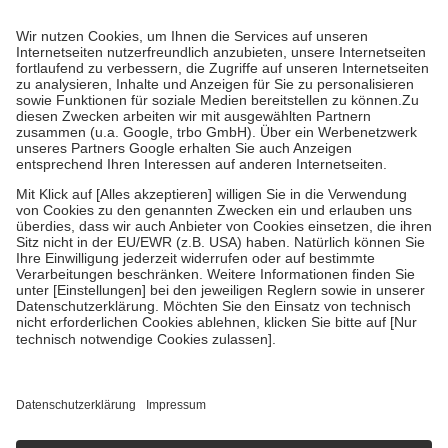
Prozent des Abgabepreises,
mindestens
jedoch
fünf Euro
und
höchstens zehn Euro.
Es sind jedoch nie mehr als die tatsächlichen
Kosten der Leistung zu entrichten.
Diese Regeln gelten grundsätzlich auch für Online-Apotheken.
Bei Heilmitteln und häuslicher Krankenpflege beträgt die
Zuzahlung zehn Prozent der Kosten sowie zehn Euro je
Verordnung.
Um das Engagement der Versicherten für ihre eigene Gesundheit zu
stärken und die besondere Stellung der Familie zu unterstützen,
fallen
keine Zuzahlungen
an bei:
• Kindern und Jugendlichen bis zum vollendeten 18. Lebensjahr
mit Ausnahme der Fahrkosten
• Untersuchungen zur Vorsorge und Früherkennung, die von der
GKV getragen werden
• empfohlenen Schutzimpfungen
• Harn- und Blutteststreifen
Wir nutzen Trusted Shops als unabhängigen Dienstleister für die
Einholung von Bewertungen. Trusted Shops hat Maßnahmen
getroffen, um sicherzustellen, dass es sich um echte Bewertungen
handelt. Mehr Informationen findest du hier:
https://help.etrusted.com/hc/de/articles/4419944605341