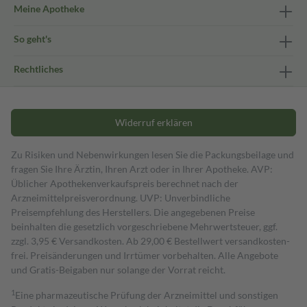
Meine Apotheke
So geht's
Rechtliches
Widerruf erklären
Zu Risiken und Nebenwirkungen lesen Sie die Packungsbeilage und
fragen Sie Ihre Ärztin, Ihren Arzt oder in Ihrer Apotheke. AVP:
Üblicher Apothekenverkaufspreis berechnet nach der
Arzneimittelpreisverordnung. UVP: Unverbindliche
Preisempfehlung des Herstellers. Die angegebenen Preise
beinhalten die gesetzlich vorgeschriebene Mehrwertsteuer, ggf.
zzgl. 3,95 € Versandkosten. Ab 29,00 € Bestell­wert versand­kosten­
frei. Preisänderungen und Irrtümer vorbehalten. Alle Angebote
und Gratis-Beigaben nur solange der Vorrat reicht.
1
Eine pharmazeutische Prüfung der Arzneimittel und sonstigen