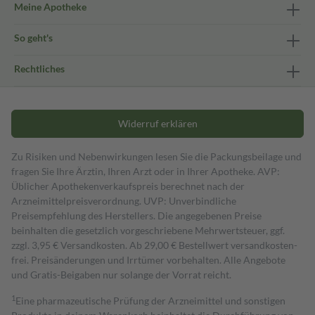
Meine Apotheke
So geht's
Rechtliches
Widerruf erklären
Zu Risiken und Nebenwirkungen lesen Sie die Packungsbeilage und
fragen Sie Ihre Ärztin, Ihren Arzt oder in Ihrer Apotheke. AVP:
Üblicher Apothekenverkaufspreis berechnet nach der
Arzneimittelpreisverordnung. UVP: Unverbindliche
Preisempfehlung des Herstellers. Die angegebenen Preise
beinhalten die gesetzlich vorgeschriebene Mehrwertsteuer, ggf.
zzgl. 3,95 € Versandkosten. Ab 29,00 € Bestell­wert versand­kosten­
frei. Preisänderungen und Irrtümer vorbehalten. Alle Angebote
und Gratis-Beigaben nur solange der Vorrat reicht.
1
Eine pharmazeutische Prüfung der Arzneimittel und sonstigen