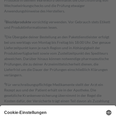
Produkte in deinem Warenkorb beinhaltet die Durchführung von
Wechselwirkungschecks und die Prüfung etwaiger
Anwendungshinweise des Herstellers.
2
Biozidprodukte
vorsichtig verwenden. Vor Gebrauch stets Etikett
und Produktinformationen lesen.
3
Die Übergabe deiner Bestellung an den Paketdienstleister erfolgt
bei uns werktags von Montag bis Freitag bis 18:00 Uhr. Der genaue
Lieferzeitpunkt kann je nach Region und in Abhängigkeit der
Produktverfügbarkeit sowie vom Zustellzeitpunkt des Spediteurs
abweichen. Darüber hinaus können notwendige pharmazeutische
Prüfungen, die zu deiner Arzneimittelsicherheit dienen, die
Lieferfrist um die Dauer der Prüfungen einschließlich Klärungen
verlängern.
4
Für verschreibungspflichtige Medikamente stellt der Arzt ein
Rezept aus und der Patient erhält sie in der Apotheke. Die
gesetzliche Krankenversicherung übernimmt in der Regel die
Kosten dafür, der Versicherte trägt einen Teil davon als Zuzahlung
mit.
Grundsätzlich leisten Mitglieder Zuzahlungen in Höhe von zehn