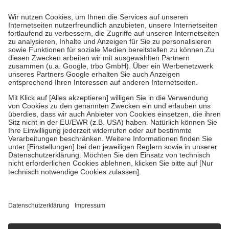
Prozent des Abgabepreises,
mindestens
jedoch
fünf Euro
und
höchstens zehn Euro.
Es sind jedoch nie mehr als die tatsächlichen
Kosten der Leistung zu entrichten.
Diese Regeln gelten grundsätzlich auch für Online-Apotheken.
Bei Heilmitteln und häuslicher Krankenpflege beträgt die
Zuzahlung zehn Prozent der Kosten sowie zehn Euro je
Verordnung.
Um das Engagement der Versicherten für ihre eigene Gesundheit zu
stärken und die besondere Stellung der Familie zu unterstützen,
fallen
keine Zuzahlungen
an bei:
• Kindern und Jugendlichen bis zum vollendeten 18. Lebensjahr
mit Ausnahme der Fahrkosten
• Untersuchungen zur Vorsorge und Früherkennung, die von der
GKV getragen werden
• empfohlenen Schutzimpfungen
• Harn- und Blutteststreifen
Wir nutzen Trusted Shops als unabhängigen Dienstleister für die
Einholung von Bewertungen. Trusted Shops hat Maßnahmen
getroffen, um sicherzustellen, dass es sich um echte Bewertungen
handelt. Mehr Informationen findest du hier:
https://help.etrusted.com/hc/de/articles/4419944605341