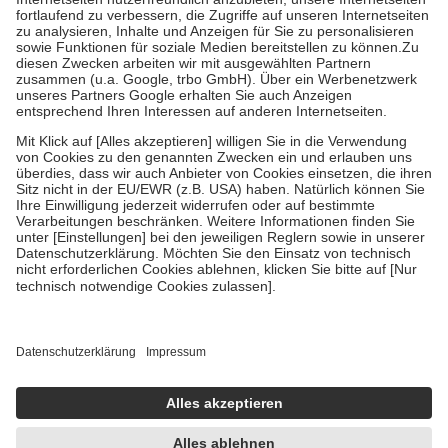
Prozent des Abgabepreises,
mindestens
jedoch
fünf Euro
und
höchstens zehn Euro.
Es sind jedoch nie mehr als die tatsächlichen
Kosten der Leistung zu entrichten.
Diese Regeln gelten grundsätzlich auch für Online-Apotheken.
Bei Heilmitteln und häuslicher Krankenpflege beträgt die
Zuzahlung zehn Prozent der Kosten sowie zehn Euro je
Verordnung.
Um das Engagement der Versicherten für ihre eigene Gesundheit zu
stärken und die besondere Stellung der Familie zu unterstützen,
fallen
keine Zuzahlungen
an bei:
• Kindern und Jugendlichen bis zum vollendeten 18. Lebensjahr
mit Ausnahme der Fahrkosten
• Untersuchungen zur Vorsorge und Früherkennung, die von der
GKV getragen werden
• empfohlenen Schutzimpfungen
• Harn- und Blutteststreifen
Wir nutzen Trusted Shops als unabhängigen Dienstleister für die
Einholung von Bewertungen. Trusted Shops hat Maßnahmen
getroffen, um sicherzustellen, dass es sich um echte Bewertungen
handelt. Mehr Informationen findest du hier: