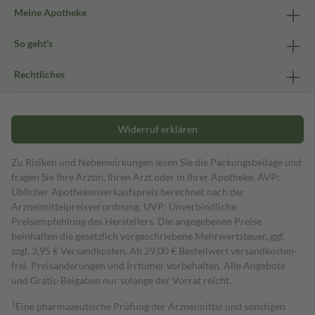
Meine Apotheke
So geht's
Rechtliches
Widerruf erklären
Zu Risiken und Nebenwirkungen lesen Sie die Packungsbeilage und
fragen Sie Ihre Ärztin, Ihren Arzt oder in Ihrer Apotheke. AVP:
Üblicher Apothekenverkaufspreis berechnet nach der
Arzneimittelpreisverordnung. UVP: Unverbindliche
Preisempfehlung des Herstellers. Die angegebenen Preise
beinhalten die gesetzlich vorgeschriebene Mehrwertsteuer, ggf.
zzgl. 3,95 € Versandkosten. Ab 29,00 € Bestell­wert versand­kosten­
frei. Preisänderungen und Irrtümer vorbehalten. Alle Angebote
und Gratis-Beigaben nur solange der Vorrat reicht.
1
Eine pharmazeutische Prüfung der Arzneimittel und sonstigen