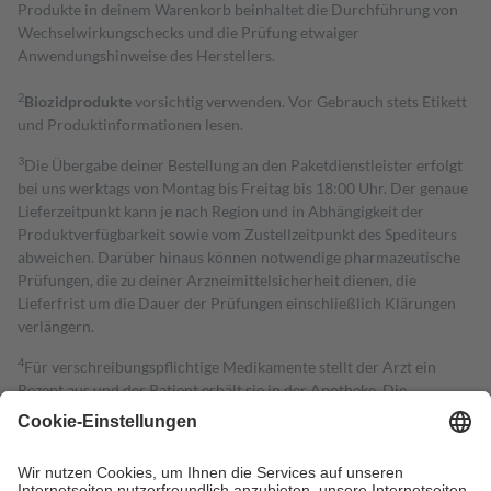
Produkte in deinem Warenkorb beinhaltet die Durchführung von
Wechselwirkungschecks und die Prüfung etwaiger
Anwendungshinweise des Herstellers.
2
Biozidprodukte
vorsichtig verwenden. Vor Gebrauch stets Etikett
und Produktinformationen lesen.
3
Die Übergabe deiner Bestellung an den Paketdienstleister erfolgt
bei uns werktags von Montag bis Freitag bis 18:00 Uhr. Der genaue
Lieferzeitpunkt kann je nach Region und in Abhängigkeit der
Produktverfügbarkeit sowie vom Zustellzeitpunkt des Spediteurs
abweichen. Darüber hinaus können notwendige pharmazeutische
Prüfungen, die zu deiner Arzneimittelsicherheit dienen, die
Lieferfrist um die Dauer der Prüfungen einschließlich Klärungen
verlängern.
4
Für verschreibungspflichtige Medikamente stellt der Arzt ein
Rezept aus und der Patient erhält sie in der Apotheke. Die
gesetzliche Krankenversicherung übernimmt in der Regel die
Kosten dafür, der Versicherte trägt einen Teil davon als Zuzahlung
mit.
Grundsätzlich leisten Mitglieder Zuzahlungen in Höhe von zehn