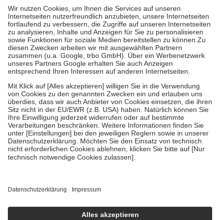
höchstens zehn Euro.
Es sind jedoch nie mehr als die tatsächlichen
Kosten der Leistung zu entrichten.
Diese Regeln gelten grundsätzlich auch für Online-Apotheken.
Bei Heilmitteln und häuslicher Krankenpflege beträgt die
Zuzahlung zehn Prozent der Kosten sowie zehn Euro je
Verordnung.
Um das Engagement der Versicherten für ihre eigene Gesundheit zu
stärken und die besondere Stellung der Familie zu unterstützen,
fallen
keine Zuzahlungen
an bei:
• Kindern und Jugendlichen bis zum vollendeten 18. Lebensjahr
mit Ausnahme der Fahrkosten
• Untersuchungen zur Vorsorge und Früherkennung, die von der
GKV getragen werden
• empfohlenen Schutzimpfungen
• Harn- und Blutteststreifen
Wir nutzen Trusted Shops als unabhängigen Dienstleister für die
Einholung von Bewertungen. Trusted Shops hat Maßnahmen
getroffen, um sicherzustellen, dass es sich um echte Bewertungen
handelt. Mehr Informationen findest du hier:
https://help.etrusted.com/hc/de/articles/4419944605341