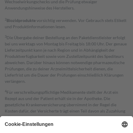
Wechselwirkungschecks und die Prüfung etwaiger
Anwendungshinweise des Herstellers.
2
Biozidprodukte
vorsichtig verwenden. Vor Gebrauch stets Etikett
und Produktinformationen lesen.
3
Die Übergabe deiner Bestellung an den Paketdienstleister erfolgt
bei uns werktags von Montag bis Freitag bis 18:00 Uhr. Der genaue
Lieferzeitpunkt kann je nach Region und in Abhängigkeit der
Produktverfügbarkeit sowie vom Zustellzeitpunkt des Spediteurs
abweichen. Darüber hinaus können notwendige pharmazeutische
Prüfungen, die zu deiner Arzneimittelsicherheit dienen, die
Lieferfrist um die Dauer der Prüfungen einschließlich Klärungen
verlängern.
4
Für verschreibungspflichtige Medikamente stellt der Arzt ein
Rezept aus und der Patient erhält sie in der Apotheke. Die
gesetzliche Krankenversicherung übernimmt in der Regel die
Kosten dafür, der Versicherte trägt einen Teil davon als Zuzahlung
mit.
Grundsätzlich leisten Mitglieder Zuzahlungen in Höhe von zehn
Prozent des Abgabepreises,
mindestens
jedoch
fünf Euro
und