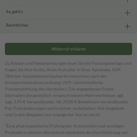
So geht's
Rechtliches
Widerruf erklären
Zu Risiken und Nebenwirkungen lesen Sie die Packungsbeilage und
fragen Sie Ihre Ärztin, Ihren Arzt oder in Ihrer Apotheke. AVP:
Üblicher Apothekenverkaufspreis berechnet nach der
Arzneimittelpreisverordnung. UVP: Unverbindliche
Preisempfehlung des Herstellers. Die angegebenen Preise
beinhalten die gesetzlich vorgeschriebene Mehrwertsteuer, ggf.
zzgl. 3,95 € Versandkosten. Ab 29,00 € Bestell­wert versand­kosten­
frei. Preisänderungen und Irrtümer vorbehalten. Alle Angebote
und Gratis-Beigaben nur solange der Vorrat reicht.
1
Eine pharmazeutische Prüfung der Arzneimittel und sonstigen
Produkte in deinem Warenkorb beinhaltet die Durchführung von