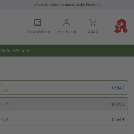
persönliche
pharmazeutische Beratung
Rezept einlösen
Mein Konto
0,00 €
Deine Vorteile
pp
19,84 €
/ 1 St)
17,03 €
/ 1 St)
14,64 €
/ 1 St)