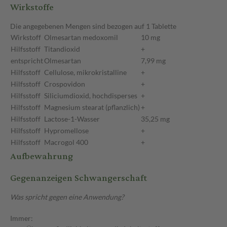
Wirkstoffe
Die angegebenen Mengen sind bezogen auf 1 Tablette
Wirkstoff
Olmesartan medoxomil
10 mg
Hilfsstoff
Titandioxid
+
entspricht
Olmesartan
7,99 mg
Hilfsstoff
Cellulose, mikrokristalline
+
Hilfsstoff
Crospovidon
+
Hilfsstoff
Siliciumdioxid, hochdisperses
+
Hilfsstoff
Magnesium stearat (pflanzlich)
+
Hilfsstoff
Lactose-1-Wasser
35,25 mg
Hilfsstoff
Hypromellose
+
Hilfsstoff
Macrogol 400
+
Aufbewahrung
Gegenanzeigen Schwangerschaft
Was spricht gegen eine Anwendung?
Immer: