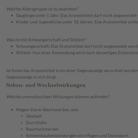
Welche Altersgruppe ist zu beachten?
Säuglinge unter 1 Jahr: Das Arzneimittel darf nicht angewendet
Kinder und Jugendliche unter 18 Jahren: Das Arzneimittel sollt
Was ist mit Schwangerschaft und Stillzeit?
Schwangerschaft: Das Arzneimittel darf nicht angewendet werd
Stillzeit: Von einer Anwendung wird nach derzeitigen Erkenntniss
Ist Ihnen das Arzneimittel trotz einer Gegenanzeige verordnet worden
Gegenanzeige in sich birgt.
Neben- und Wechselwirkungen
Welche unerwünschten Wirkungen können auftreten?
Magen-Darm-Beschwerden, wie:
Übelkeit
Durchfälle
Bauchschmerzen
Schleimhautentzündungen von Magen und Dünndarm