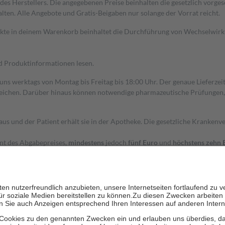
s Herstellers. Die angegebenen Preise beinhalten die gesetzlich vorgesc
alten. Alle Angebote und Gratis-Beigaben nur solange der Vorrat reicht.
dukte in deinem Warenkorb beinhaltet die Durchführung von Wechselwir
nd Produktinformationen lesen.
 uns werktags von Montag bis Freitag bis 18:00 Uhr. Der genaue Lieferze
ichen. Darüber hinaus können notwendige pharmazeutische Prüfungen, die
aus und der Patient erhält sie in der Apotheke. Die gesetzliche Krankenv
ent des Abgabepreises,
mindestens
jedoch
fünf Euro
und
höchstens zehn 
zehn Prozent der Kosten sowie zehn Euro je Verordnung.
rken und die besondere Stellung der Familie zu unterstützen, fallen
kein
 Ausnahme der Fahrkosten
 getragen werden