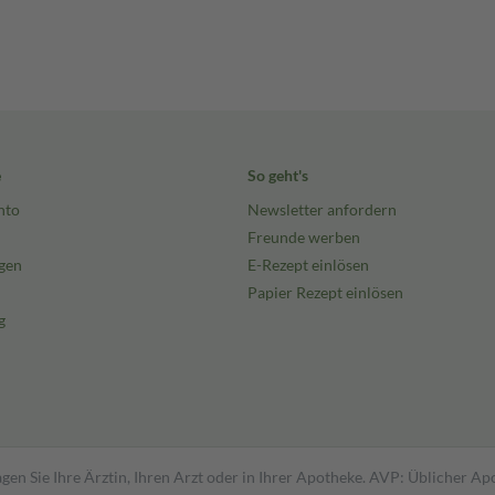
e
So geht's
nto
Newsletter anfordern
Freunde werben
gen
E-Rezept einlösen
Papier Rezept einlösen
g
gen Sie Ihre Ärztin, Ihren Arzt oder in Ihrer Apotheke. AVP: Üblicher A