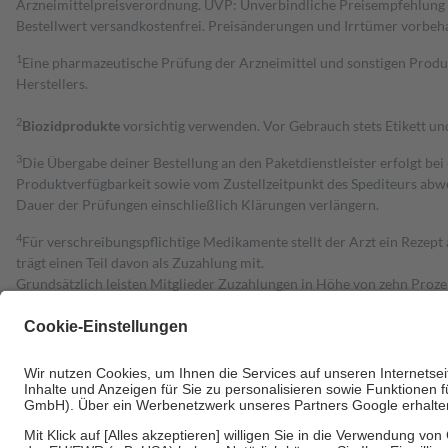
Arzneimittelpreisverordnung. UVP: Unverbindliche Preisempfehlung de
Bestell­wert versand­kosten­frei. Preisänderungen und Irrtümer vorbeh
1
Eine pharmazeutische Prüfung der Arzneimittel und sonstigen Pro
Herstellers.
2
Biozidprodukte
vorsichtig verwenden. Vor Gebrauch stets Etikett u
3
Die Übergabe deiner Bestellung an den Paketdienstleister erfolgt bei
Produktverfügbarkeit sowie vom Zustellzeitpunkt des Spediteurs abwe
Dauer der Prüfungen einschließlich Klärungen verlängern.
4
Für verschreibungspflichtige Medikamente stellt der Arzt ein Rezept 
trägt einen Teil davon als Zuzahlung mit.
Grundsätzlich leisten Mitglieder Zuzahlungen in Höhe von zehn Proz
zu entrichten.
Diese Regeln gelten grundsätzlich auch für Online-Apotheken.
Bei Heilmitteln und häuslicher Krankenpflege beträgt die Zuzahlung 
Um das Engagement der Versicherten für ihre eigene Gesundheit zu stä
• Kindern und Jugendlichen bis zum vollendeten 18. Lebensjahr mit
• Untersuchungen zur Vorsorge und Früherkennung, die von der GKV
• empfohlenen Schutzimpfungen