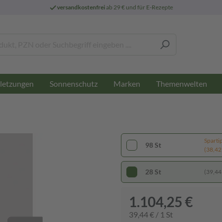
versandkostenfrei
ab 29 € und für E-Rezepte
letzungen
Sonnenschutz
Marken
Themenwelten
Sparti
98 St
(38,42 
28 St
(39,44 
1.104,25 €
39,44 € / 1 St