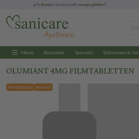
3
E-Rezept:
Heute bestellt,
morgen geliefert
Menü
Bestseller
Sparsets
Schmerzen & Ver
OLUMIANT 4MG FILMTABLETTEN
Rezeptpflichtig
Reimport