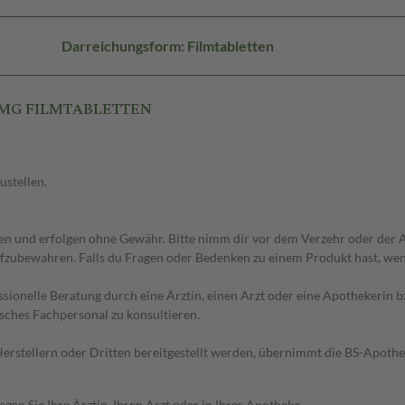
Darreichungsform: Filmtabletten
 4MG FILMTABLETTEN
ustellen.
 und erfolgen ohne Gewähr. Bitte nimm dir vor dem Verzehr oder der An
fzubewahren. Falls du Fragen oder Bedenken zu einem Produkt hast, wende
essionelle Beratung durch eine Ärztin, einen Arzt oder eine Apothekerin
sches Fachpersonal zu konsultieren.
n Herstellern oder Dritten bereitgestellt werden, übernimmt die BS-Apot
en Sie Ihre Ärztin, Ihren Arzt oder in Ihrer Apotheke.