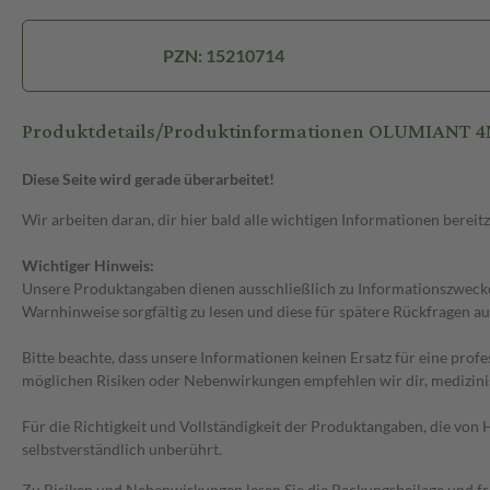
PZN: 15210714
Produktdetails/Produktinformationen OLUMIANT
Diese Seite wird gerade überarbeitet!
Wir arbeiten daran, dir hier bald alle wichtigen Informationen bereitz
Wichtiger Hinweis:
Unsere Produktangaben dienen ausschließlich zu Informationszwecken
Warnhinweise sorgfältig zu lesen und diese für spätere Rückfragen au
Bitte beachte, dass unsere Informationen keinen Ersatz für eine prof
möglichen Risiken oder Nebenwirkungen empfehlen wir dir, medizini
Für die Richtigkeit und Vollständigkeit der Produktangaben, die vo
selbstverständlich unberührt.
Zu Risiken und Nebenwirkungen lesen Sie die Packungsbeilage und frag