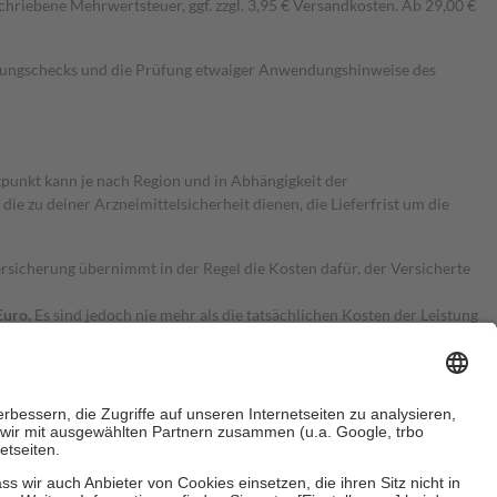
hriebene Mehrwertsteuer, ggf. zzgl. 3,95 € Versandkosten. Ab 29,00 €
kungschecks und die Prüfung etwaiger Anwendungshinweise des
itpunkt kann je nach Region und in Abhängigkeit der
 zu deiner Arzneimittelsicherheit dienen, die Lieferfrist um die
ersicherung übernimmt in der Regel die Kosten dafür, der Versicherte
Euro.
Es sind jedoch nie mehr als die tatsächlichen Kosten der Leistung
e Zuzahlungen
an bei: