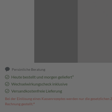
Abbildung kann abweichen
Persönliche Beratung
Heute bestellt und morgen geliefert³
Wechselwirkungscheck inklusive
Versandkostenfreie Lieferung
Bei der Einlösung eines Kassenrezeptes werden nur die gesetzlichen 
Rechnung gestellt.⁴