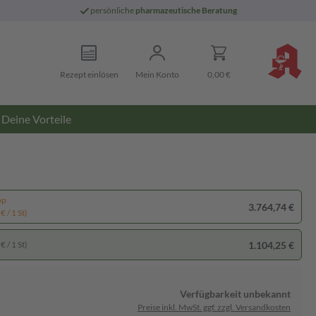
persönliche
pharmazeutische Beratung
Rezept einlösen
Mein Konto
0,00 €
Deine Vorteile
pp
3.764,74 €
€ / 1 St)
1.104,25 €
€ / 1 St)
Verfügbarkeit unbekannt
Preise inkl. MwSt. ggf. zzgl. Versandkosten