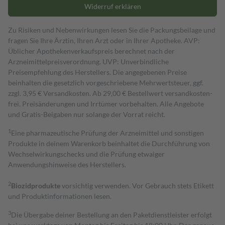
Widerruf erklären
Zu Risiken und Nebenwirkungen lesen Sie die Packungsbeilage und
fragen Sie Ihre Ärztin, Ihren Arzt oder in Ihrer Apotheke. AVP:
Üblicher Apothekenverkaufspreis berechnet nach der
Arzneimittelpreisverordnung. UVP: Unverbindliche
Preisempfehlung des Herstellers. Die angegebenen Preise
beinhalten die gesetzlich vorgeschriebene Mehrwertsteuer, ggf.
zzgl. 3,95 € Versandkosten. Ab 29,00 € Bestell­wert versand­kosten­
frei. Preisänderungen und Irrtümer vorbehalten. Alle Angebote
und Gratis-Beigaben nur solange der Vorrat reicht.
1
Eine pharmazeutische Prüfung der Arzneimittel und sonstigen
Produkte in deinem Warenkorb beinhaltet die Durchführung von
Wechselwirkungschecks und die Prüfung etwaiger
Anwendungshinweise des Herstellers.
2
Biozidprodukte
vorsichtig verwenden. Vor Gebrauch stets Etikett
und Produktinformationen lesen.
3
Die Übergabe deiner Bestellung an den Paketdienstleister erfolgt