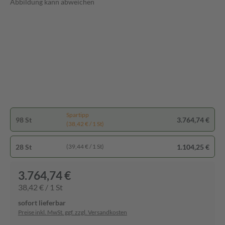
Abbildung kann abweichen
Spartipp
98 St
3.764,74 €
(38,42 € / 1 St)
28 St
1.104,25 €
(39,44 € / 1 St)
3.764,74 €
38,42 € / 1 St
sofort lieferbar
Preise inkl. MwSt. ggf. zzgl. Versandkosten