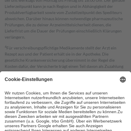
bei uns werktags von Montag bis Freitag bis 18:00 Uhr. Der genaue
Lieferzeitpunkt kann je nach Region und in Abhängigkeit der
Produktverfügbarkeit sowie vom Zustellzeitpunkt des Spediteurs
abweichen. Darüber hinaus können notwendige pharmazeutische
Prüfungen, die zu deiner Arzneimittelsicherheit dienen, die
Lieferfrist um die Dauer der Prüfungen einschließlich Klärungen
verlängern.
4
Für verschreibungspflichtige Medikamente stellt der Arzt ein
Rezept aus und der Patient erhält sie in der Apotheke. Die
gesetzliche Krankenversicherung übernimmt in der Regel die
Kosten dafür, der Versicherte trägt einen Teil davon als Zuzahlung
mit.
Grundsätzlich leisten Mitglieder Zuzahlungen in Höhe von zehn
Prozent des Abgabepreises,
mindestens
jedoch
fünf Euro
und
höchstens zehn Euro.
Es sind jedoch nie mehr als die tatsächlichen
Kosten der Leistung zu entrichten.
Diese Regeln gelten grundsätzlich auch für Online-Apotheken.
Bei Heilmitteln und häuslicher Krankenpflege beträgt die
Zuzahlung zehn Prozent der Kosten sowie zehn Euro je
Verordnung.
Um das Engagement der Versicherten für ihre eigene Gesundheit zu