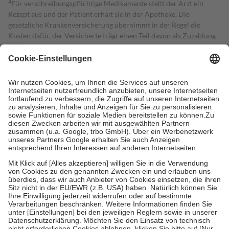
4
Für verschreibungspflichtige Medikamente stellt der Arzt ein
Rezept aus und der Patient erhält sie in der Apotheke. Die
gesetzliche Krankenversicherung übernimmt in der Regel die
Kosten dafür, der Versicherte trägt einen Teil davon als Zuzahlung
mit.
Grundsätzlich leisten Mitglieder Zuzahlungen in Höhe von zehn
Prozent des Abgabepreises,
mindestens
jedoch
fünf Euro
und
höchstens zehn Euro.
Es sind jedoch nie mehr als die tatsächlichen
Kosten der Leistung zu entrichten.
Diese Regeln gelten grundsätzlich auch für Online-Apotheken.
Bei Heilmitteln und häuslicher Krankenpflege beträgt die
Zuzahlung zehn Prozent der Kosten sowie zehn Euro je
Verordnung.
Um das Engagement der Versicherten für ihre eigene Gesundheit zu
stärken und die besondere Stellung der Familie zu unterstützen,
fallen
keine Zuzahlungen
an bei:
• Kindern und Jugendlichen bis zum vollendeten 18. Lebensjahr
mit Ausnahme der Fahrkosten
• Untersuchungen zur Vorsorge und Früherkennung, die von der
GKV getragen werden
• empfohlenen Schutzimpfungen
• Harn- und Blutteststreifen