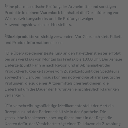
1
Eine pharmazeutische Prüfung der Arzneimittel und sonstigen
Produkte in deinem Warenkorb beinhaltet die Durchführung von
Wechselwirkungschecks und die Prüfung etwaiger
Anwendungshinweise des Herstellers.
2
Biozidprodukte
vorsichtig verwenden. Vor Gebrauch stets Etikett
und Produktinformationen lesen.
3
Die Übergabe deiner Bestellung an den Paketdienstleister erfolgt
bei uns werktags von Montag bis Freitag bis 18:00 Uhr. Der genaue
Lieferzeitpunkt kann je nach Region und in Abhängigkeit der
Produktverfügbarkeit sowie vom Zustellzeitpunkt des Spediteurs
abweichen. Darüber hinaus können notwendige pharmazeutische
Prüfungen, die zu deiner Arzneimittelsicherheit dienen, die
Lieferfrist um die Dauer der Prüfungen einschließlich Klärungen
verlängern.
4
Für verschreibungspflichtige Medikamente stellt der Arzt ein
Rezept aus und der Patient erhält sie in der Apotheke. Die
gesetzliche Krankenversicherung übernimmt in der Regel die
Kosten dafür, der Versicherte trägt einen Teil davon als Zuzahlung