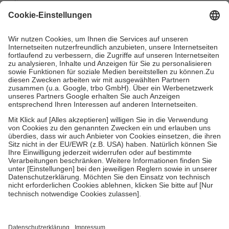
mit.
Grundsätzlich leisten Mitglieder Zuzahlungen in Höhe von zehn
Prozent des Abgabepreises,
mindestens
jedoch
fünf Euro
und
höchstens zehn Euro.
Es sind jedoch nie mehr als die tatsächlichen
Kosten der Leistung zu entrichten.
Diese Regeln gelten grundsätzlich auch für Online-Apotheken.
Bei Heilmitteln und häuslicher Krankenpflege beträgt die
Zuzahlung zehn Prozent der Kosten sowie zehn Euro je
Verordnung.
Um das Engagement der Versicherten für ihre eigene Gesundheit zu
stärken und die besondere Stellung der Familie zu unterstützen,
fallen
keine Zuzahlungen
an bei:
• Kindern und Jugendlichen bis zum vollendeten 18. Lebensjahr
mit Ausnahme der Fahrkosten
• Untersuchungen zur Vorsorge und Früherkennung, die von der
GKV getragen werden
• empfohlenen Schutzimpfungen
• Harn- und Blutteststreifen
Wir nutzen Trusted Shops als unabhängigen Dienstleister für die
Einholung von Bewertungen. Trusted Shops hat Maßnahmen
getroffen, um sicherzustellen, dass es sich um echte Bewertungen