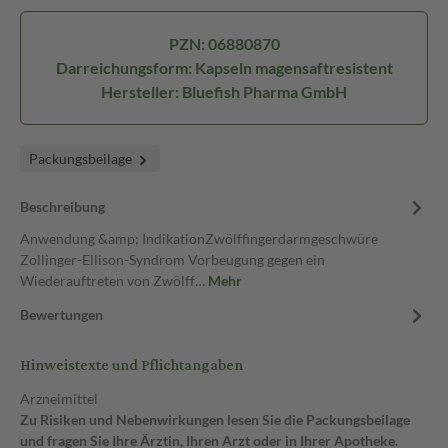
PZN: 06880870
Darreichungsform: Kapseln magensaftresistent
Hersteller: Bluefish Pharma GmbH
Packungsbeilage
Beschreibung
Anwendung &amp; IndikationZwölffingerdarmgeschwüre
Zollinger-Ellison-Syndrom Vorbeugung gegen ein
Wiederauftreten von Zwölff…
Mehr
Bewertungen
Hinweistexte und Pflichtangaben
Arzneimittel
Zu Risiken und Nebenwirkungen lesen Sie die Packungsbeilage
und fragen Sie Ihre Ärztin, Ihren Arzt oder in Ihrer Apotheke.