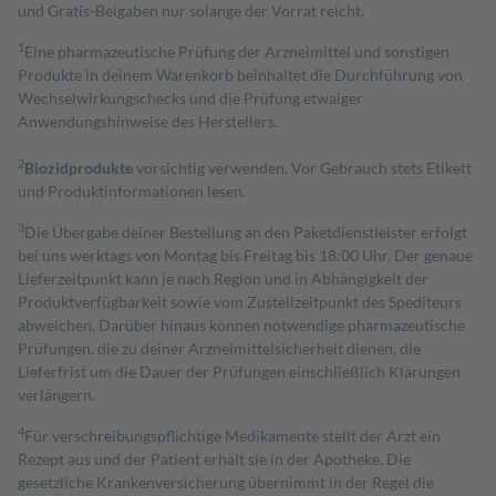
und Gratis-Beigaben nur solange der Vorrat reicht.
1
Eine pharmazeutische Prüfung der Arzneimittel und sonstigen
Produkte in deinem Warenkorb beinhaltet die Durchführung von
Wechselwirkungschecks und die Prüfung etwaiger
Anwendungshinweise des Herstellers.
2
Biozidprodukte
vorsichtig verwenden. Vor Gebrauch stets Etikett
und Produktinformationen lesen.
3
Die Übergabe deiner Bestellung an den Paketdienstleister erfolgt
bei uns werktags von Montag bis Freitag bis 18:00 Uhr. Der genaue
Lieferzeitpunkt kann je nach Region und in Abhängigkeit der
Produktverfügbarkeit sowie vom Zustellzeitpunkt des Spediteurs
abweichen. Darüber hinaus können notwendige pharmazeutische
Prüfungen, die zu deiner Arzneimittelsicherheit dienen, die
Lieferfrist um die Dauer der Prüfungen einschließlich Klärungen
verlängern.
4
Für verschreibungspflichtige Medikamente stellt der Arzt ein
Rezept aus und der Patient erhält sie in der Apotheke. Die
gesetzliche Krankenversicherung übernimmt in der Regel die