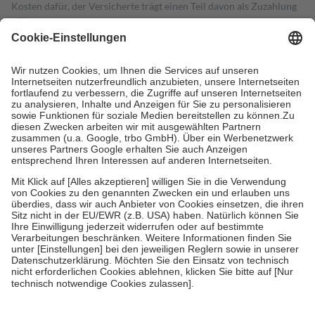
Kosten dafür, der Versicherte trägt einen Teil davon als Zuzahlung
mit.
Grundsätzlich leisten Mitglieder Zuzahlungen in Höhe von zehn
Prozent des Abgabepreises,
mindestens
jedoch
fünf Euro
und
höchstens zehn Euro.
Es sind jedoch nie mehr als die tatsächlichen
Kosten der Leistung zu entrichten.
Diese Regeln gelten grundsätzlich auch für Online-Apotheken.
Bei Heilmitteln und häuslicher Krankenpflege beträgt die
Zuzahlung zehn Prozent der Kosten sowie zehn Euro je
Verordnung.
Um das Engagement der Versicherten für ihre eigene Gesundheit zu
stärken und die besondere Stellung der Familie zu unterstützen,
fallen
keine Zuzahlungen
an bei:
• Kindern und Jugendlichen bis zum vollendeten 18. Lebensjahr
mit Ausnahme der Fahrkosten
• Untersuchungen zur Vorsorge und Früherkennung, die von der
GKV getragen werden
• empfohlenen Schutzimpfungen
• Harn- und Blutteststreifen
Wir nutzen Trusted Shops als unabhängigen Dienstleister für die
Einholung von Bewertungen. Trusted Shops hat Maßnahmen