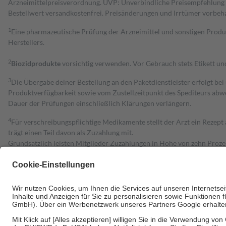
Arzneimittelpreisverordnung. UVP: Unverbindliche Preisempfehlung de
Bestell­wert versand­kosten­frei. Preisänderungen und Irrtümer vorbeh
1
Eine pharmazeutische Prüfung der Arzneimittel und sonstigen Pro
Herstellers.
2
Biozidprodukte
vorsichtig verwenden. Vor Gebrauch stets Etikett u
3
Die Übergabe deiner Bestellung an den Paketdienstleister erfolgt bei
Produktverfügbarkeit sowie vom Zustellzeitpunkt des Spediteurs abwe
Dauer der Prüfungen einschließlich Klärungen verlängern.
4
Für verschreibungspflichtige Medikamente stellt der Arzt ein Rezept 
trägt einen Teil davon als Zuzahlung mit.
Grundsätzlich leisten Mitglieder Zuzahlungen in Höhe von zehn Proz
zu entrichten.
Diese Regeln gelten grundsätzlich auch für Online-Apotheken.
Bei Heilmitteln und häuslicher Krankenpflege beträgt die Zuzahlung 
Um das Engagement der Versicherten für ihre eigene Gesundheit zu stä
• Kindern und Jugendlichen bis zum vollendeten 18. Lebensjahr mit
• Untersuchungen zur Vorsorge und Früherkennung, die von der GKV
• empfohlenen Schutzimpfungen