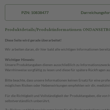
PZN: 10838477
Darreichungsfor
Produktdetails/Produktinformationen ONDANSETRO
Diese Seite wird gerade überarbeitet!
Wir arbeiten daran, dir hier bald alle wichtigen Informationen bereitz
Wichtiger Hinweis:
Unsere Produktangaben dienen ausschließlich zu Informationszwecken
Warnhinweise sorgfältig zu lesen und diese für spätere Rückfragen au
Bitte beachte, dass unsere Informationen keinen Ersatz für eine prof
möglichen Risiken oder Nebenwirkungen empfehlen wir dir, medizini
Für die Richtigkeit und Vollständigkeit der Produktangaben, die vo
selbstverständlich unberührt.
Zu Risiken und Nebenwirkungen lesen Sie die Packungsbeilage und frag