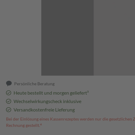
Abbildung kann abweichen
Persönliche Beratung
Heute bestellt und morgen geliefert³
Wechselwirkungscheck inklusive
Versandkostenfreie Lieferung
Bei der Einlösung eines Kassenrezeptes werden nur die gesetzlichen 
Rechnung gestellt.⁴