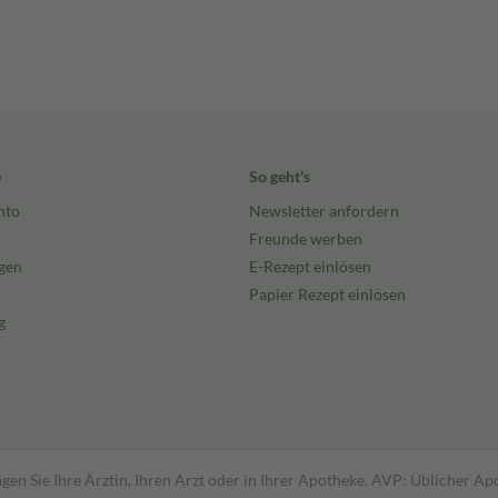
e
So geht's
nto
Newsletter anfordern
Freunde werben
gen
E-Rezept einlösen
Papier Rezept einlösen
g
gen Sie Ihre Ärztin, Ihren Arzt oder in Ihrer Apotheke. AVP: Üblicher A