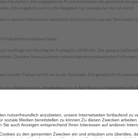
s Herstellers. Die angegebenen Preise beinhalten die gesetzlich vorgesc
alten. Alle Angebote und Gratis-Beigaben nur solange der Vorrat reicht.
dukte in deinem Warenkorb beinhaltet die Durchführung von Wechselwir
nd Produktinformationen lesen.
 uns werktags von Montag bis Freitag bis 18:00 Uhr. Der genaue Lieferze
ichen. Darüber hinaus können notwendige pharmazeutische Prüfungen, die
aus und der Patient erhält sie in der Apotheke. Die gesetzliche Krankenv
ent des Abgabepreises,
mindestens
jedoch
fünf Euro
und
höchstens zehn 
zehn Prozent der Kosten sowie zehn Euro je Verordnung.
rken und die besondere Stellung der Familie zu unterstützen, fallen
kein
 Ausnahme der Fahrkosten
 getragen werden