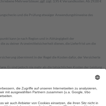
hriebene Mehrwertsteuer, ggf. zzgl. 3,95 € Versandkosten. Ab 29,00 €
kungschecks und die Prüfung etwaiger Anwendungshinweise des
itpunkt kann je nach Region und in Abhängigkeit der
 zu deiner Arzneimittelsicherheit dienen, die Lieferfrist um die
ersicherung übernimmt in der Regel die Kosten dafür, der Versicherte
Euro.
Es sind jedoch nie mehr als die tatsächlichen Kosten der Leistung
e Zuzahlungen
an bei: