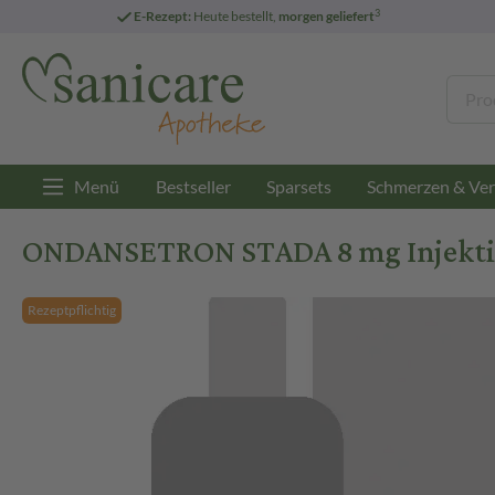
3
E-Rezept:
Heute bestellt,
morgen geliefert
Menü
Bestseller
Sparsets
Schmerzen & Ver
ONDANSETRON STADA 8 mg Injektion
Rezeptpflichtig