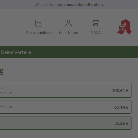
persönliche
pharmazeutische Beratung
Rezept einlösen
Mein Konto
0,00 €
Deine Vorteile
g
pp
100,61 €
€ / 1 St)
67,14 €
€ / 1 St)
30,26 €