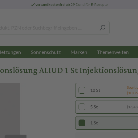
versandkostenfrei
ab 29 € und für E-Rezepte
letzungen
Sonnenschutz
Marken
Themenwelten
slösung ALIUD 1 St Injektionslösun
Sparti
10 St
(10,06 
5 St
(13,43 
1 St