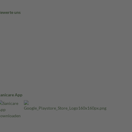
Bewerte uns
Sanicare App