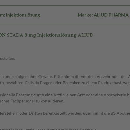
m: Injektionslösung
Marke: ALIUD PHARMA
N STADA 8 mg Injektionslösung ALIUD
ustellen.
 und erfolgen ohne Gewähr. Bitte nimm dir vor dem Verzehr oder der An
fzubewahren. Falls du Fragen oder Bedenken zu einem Produkt hast, wende
essionelle Beratung durch eine Ärztin, einen Arzt oder eine Apothekerin
sches Fachpersonal zu konsultieren.
n Herstellern oder Dritten bereitgestellt werden, übernimmt die BS-Apot
en Sie Ihre Ärztin, Ihren Arzt oder in Ihrer Apotheke.