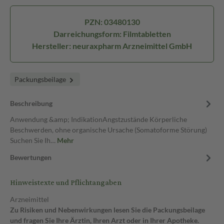
PZN: 03480130
Darreichungsform: Filmtabletten
Hersteller: neuraxpharm Arzneimittel GmbH
Packungsbeilage
Beschreibung
Anwendung &amp; IndikationAngstzustände Körperliche
Beschwerden, ohne organische Ursache (Somatoforme Störung)
Suchen Sie Ih…
Mehr
Bewertungen
Hinweistexte und Pflichtangaben
Arzneimittel
Zu Risiken und Nebenwirkungen lesen Sie die Packungsbeilage
und fragen Sie Ihre Ärztin, Ihren Arzt oder in Ihrer Apotheke.