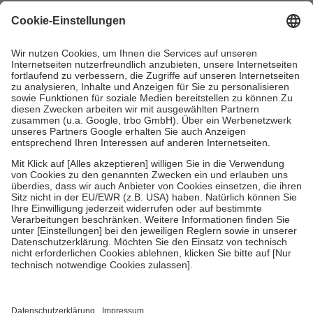
mit.
Grundsätzlich leisten Mitglieder Zuzahlungen in Höhe von zehn
Prozent des Abgabepreises,
mindestens
jedoch
fünf Euro
und
höchstens zehn Euro.
Es sind jedoch nie mehr als die tatsächlichen
Kosten der Leistung zu entrichten.
Diese Regeln gelten grundsätzlich auch für Online-Apotheken.
Bei Heilmitteln und häuslicher Krankenpflege beträgt die
Zuzahlung zehn Prozent der Kosten sowie zehn Euro je
Verordnung.
Um das Engagement der Versicherten für ihre eigene Gesundheit zu
stärken und die besondere Stellung der Familie zu unterstützen,
fallen
keine Zuzahlungen
an bei:
• Kindern und Jugendlichen bis zum vollendeten 18. Lebensjahr
mit Ausnahme der Fahrkosten
• Untersuchungen zur Vorsorge und Früherkennung, die von der
GKV getragen werden
• empfohlenen Schutzimpfungen
• Harn- und Blutteststreifen
Wir nutzen Trusted Shops als unabhängigen Dienstleister für die
Einholung von Bewertungen. Trusted Shops hat Maßnahmen
getroffen, um sicherzustellen, dass es sich um echte Bewertungen