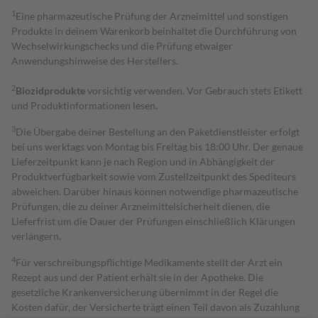
1
Eine pharmazeutische Prüfung der Arzneimittel und sonstigen
Produkte in deinem Warenkorb beinhaltet die Durchführung von
Wechselwirkungschecks und die Prüfung etwaiger
Anwendungshinweise des Herstellers.
2
Biozidprodukte
vorsichtig verwenden. Vor Gebrauch stets Etikett
und Produktinformationen lesen.
3
Die Übergabe deiner Bestellung an den Paketdienstleister erfolgt
bei uns werktags von Montag bis Freitag bis 18:00 Uhr. Der genaue
Lieferzeitpunkt kann je nach Region und in Abhängigkeit der
Produktverfügbarkeit sowie vom Zustellzeitpunkt des Spediteurs
abweichen. Darüber hinaus können notwendige pharmazeutische
Prüfungen, die zu deiner Arzneimittelsicherheit dienen, die
Lieferfrist um die Dauer der Prüfungen einschließlich Klärungen
verlängern.
4
Für verschreibungspflichtige Medikamente stellt der Arzt ein
Rezept aus und der Patient erhält sie in der Apotheke. Die
gesetzliche Krankenversicherung übernimmt in der Regel die
Kosten dafür, der Versicherte trägt einen Teil davon als Zuzahlung