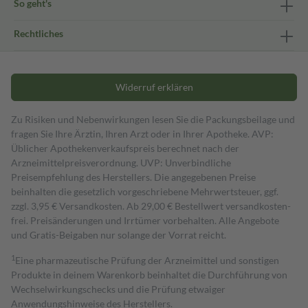
So geht's
Rechtliches
Widerruf erklären
Zu Risiken und Nebenwirkungen lesen Sie die Packungsbeilage und
fragen Sie Ihre Ärztin, Ihren Arzt oder in Ihrer Apotheke. AVP:
Üblicher Apothekenverkaufspreis berechnet nach der
Arzneimittelpreisverordnung. UVP: Unverbindliche
Preisempfehlung des Herstellers. Die angegebenen Preise
beinhalten die gesetzlich vorgeschriebene Mehrwertsteuer, ggf.
zzgl. 3,95 € Versandkosten. Ab 29,00 € Bestell­wert versand­kosten­
frei. Preisänderungen und Irrtümer vorbehalten. Alle Angebote
und Gratis-Beigaben nur solange der Vorrat reicht.
1
Eine pharmazeutische Prüfung der Arzneimittel und sonstigen
Produkte in deinem Warenkorb beinhaltet die Durchführung von
Wechselwirkungschecks und die Prüfung etwaiger
Anwendungshinweise des Herstellers.