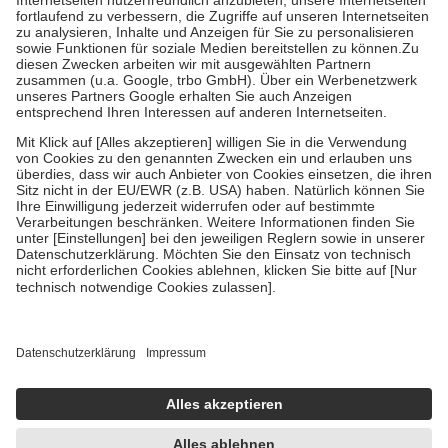
Diese Regeln gelten grundsätzlich auch für Online-Apotheken.
Bei Heilmitteln und häuslicher Krankenpflege beträgt die
Zuzahlung zehn Prozent der Kosten sowie zehn Euro je
Verordnung.
Um das Engagement der Versicherten für ihre eigene Gesundheit zu
stärken und die besondere Stellung der Familie zu unterstützen,
fallen
keine Zuzahlungen
an bei:
• Kindern und Jugendlichen bis zum vollendeten 18. Lebensjahr
mit Ausnahme der Fahrkosten
• Untersuchungen zur Vorsorge und Früherkennung, die von der
GKV getragen werden
• empfohlenen Schutzimpfungen
• Harn- und Blutteststreifen
Wir nutzen Trusted Shops als unabhängigen Dienstleister für die
Einholung von Bewertungen. Trusted Shops hat Maßnahmen
getroffen, um sicherzustellen, dass es sich um echte Bewertungen
handelt. Mehr Informationen findest du hier:
https://help.etrusted.com/hc/de/articles/4419944605341
Einige Bilder und Inhalte wurden unter Zuhilfenahme künstlicher