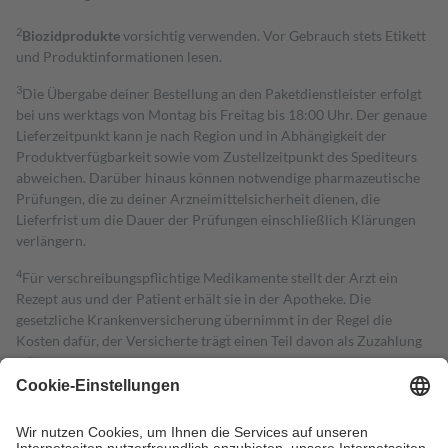
2
Biozidprodukte
vorsichtig verwenden. Vor Gebrauch stets Etikett
und Produktinformationen lesen.
3
Die Übergabe deiner Bestellung an den Paketdienstleister erfolgt
bei uns werktags von Montag bis Freitag bis 18:00 Uhr. Der genaue
Lieferzeitpunkt kann je nach Region und in Abhängigkeit der
Produktverfügbarkeit sowie vom Zustellzeitpunkt des Spediteurs
abweichen. Darüber hinaus können notwendige pharmazeutische
Prüfungen, die zu deiner Arzneimittelsicherheit dienen, die
Lieferfrist um die Dauer der Prüfungen einschließlich Klärungen
verlängern.
4
Für verschreibungspflichtige Medikamente stellt der Arzt ein
Rezept aus und der Patient erhält sie in der Apotheke. Die
gesetzliche Krankenversicherung übernimmt in der Regel die
Kosten dafür, der Versicherte trägt einen Teil davon als Zuzahlung
mit.
Grundsätzlich leisten Mitglieder Zuzahlungen in Höhe von zehn
Prozent des Abgabepreises,
mindestens
jedoch
fünf Euro
und
höchstens zehn Euro.
Es sind jedoch nie mehr als die tatsächlichen
Kosten der Leistung zu entrichten.