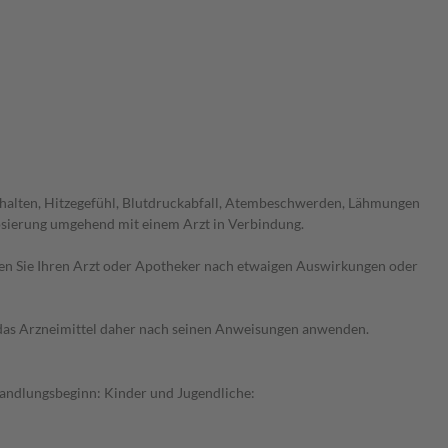
rhalten, Hitzegefühl, Blutdruckabfall, Atembeschwerden, Lähmungen
dosierung umgehend mit einem Arzt in Verbindung.
ragen Sie Ihren Arzt oder Apotheker nach etwaigen Auswirkungen oder
e das Arzneimittel daher nach seinen Anweisungen anwenden.
ehandlungsbeginn: Kinder und Jugendliche: