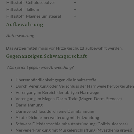
Hilfsstoff
Cellulosepulver
+
Hilfsstoff
Talkum
+
Hilfsstoff
Magnesium stearat
+
Aufbewahrung
Aufbewahrung
Das Arzneimittel muss vor Hitze geschützt aufbewahrt werden.
Gegenanzeigen Schwangerschaft
Was spricht gegen eine Anwendung?
Überempfindlichkeit gegen die Inhaltsstoffe
Durch Verengung oder Verschluss der Harnwege hervorgerufene
Verengung im Bereich der übrigen Harnwege
Verengung im Magen-Darm-Trakt (Magen-Darm-Stenose)
Darmlähmung
Darmverschluss durch eine Darmlähmung
Akute Dickdarmerweiterung mit Entzündung
Schwere Dickdarmschleimhautentzündung (Colitis ulcerosa)
Nervenerkrankung mit Muskelerschlaffung (Myasthenia gravis)