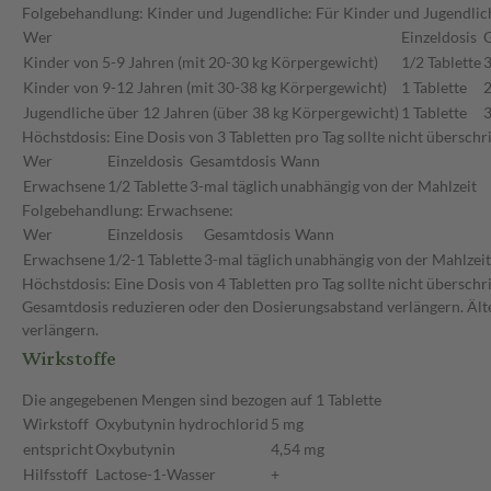
Folgebehandlung: Kinder und Jugendliche: Für Kinder und Jugendlic
Wer
Einzeldosis
Kinder von 5-9 Jahren (mit 20-30 kg Körpergewicht)
1/2 Tablette
3
Kinder von 9-12 Jahren (mit 30-38 kg Körpergewicht)
1 Tablette
2
Jugendliche über 12 Jahren (über 38 kg Körpergewicht)
1 Tablette
3
Höchstdosis: Eine Dosis von 3 Tabletten pro Tag sollte nicht übersc
Wer
Einzeldosis
Gesamtdosis
Wann
Erwachsene
1/2 Tablette
3-mal täglich
unabhängig von der Mahlzeit
Folgebehandlung: Erwachsene:
Wer
Einzeldosis
Gesamtdosis
Wann
Erwachsene
1/2-1 Tablette
3-mal täglich
unabhängig von der Mahlzeit
Höchstdosis: Eine Dosis von 4 Tabletten pro Tag sollte nicht übersch
Gesamtdosis reduzieren oder den Dosierungsabstand verlängern. Älte
verlängern.
Wirkstoffe
Die angegebenen Mengen sind bezogen auf 1 Tablette
Wirkstoff
Oxybutynin hydrochlorid
5 mg
entspricht
Oxybutynin
4,54 mg
Hilfsstoff
Lactose-1-Wasser
+