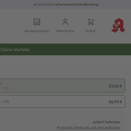
persönliche
pharmazeutische Beratung
Rezept einlösen
Mein Konto
0,00 €
Deine Vorteile
pp
23,56 €
/ 1 St)
16,93 €
/ 1 St)
sofort lieferbar
Preise inkl. MwSt. ggf. zzgl. Versandkosten