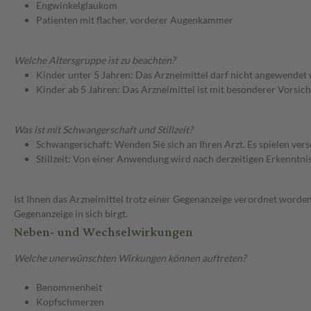
Engwinkelglaukom
Patienten mit flacher, vorderer Augenkammer
Welche Altersgruppe ist zu beachten?
Kinder unter 5 Jahren: Das Arzneimittel darf nicht angewendet
Kinder ab 5 Jahren: Das Arzneimittel ist mit besonderer Vorsic
Was ist mit Schwangerschaft und Stillzeit?
Schwangerschaft: Wenden Sie sich an Ihren Arzt. Es spielen ve
Stillzeit: Von einer Anwendung wird nach derzeitigen Erkenntniss
Ist Ihnen das Arzneimittel trotz einer Gegenanzeige verordnet worden
Gegenanzeige in sich birgt.
Neben- und Wechselwirkungen
Welche unerwünschten Wirkungen können auftreten?
Benommenheit
Kopfschmerzen