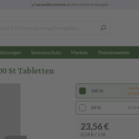
versandkostenfrei
ab 29 € und für E-Rezepte
letzungen
Sonnenschutz
Marken
Themenwelten
0 St Tabletten
Sparti
100 St
(0,24 € 
50 St
(0,34 € 
23,56 €
0,24 € / 1 St