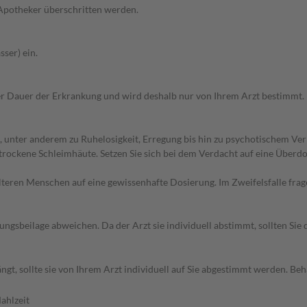
 Apotheker überschritten werden.
ser) ein.
r Dauer der Erkrankung und wird deshalb nur von Ihrem Arzt bestimmt.
 unter anderem zu Ruhelosigkeit, Erregung bis hin zu psychotischem Ve
 trockene Schleimhäute. Setzen Sie sich bei dem Verdacht auf eine Über
d älteren Menschen auf eine gewissenhafte Dosierung. Im Zweifelsfalle f
gsbeilage abweichen. Da der Arzt sie individuell abstimmt, sollten Si
gt, sollte sie von Ihrem Arzt individuell auf Sie abgestimmt werden. B
ahlzeit