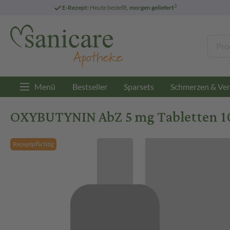
3
E-Rezept:
Heute bestellt,
morgen geliefert
Menü
Bestseller
Sparsets
Schmerzen & Ver
OXYBUTYNIN AbZ 5 mg Tabletten 10
Rezeptpflichtig