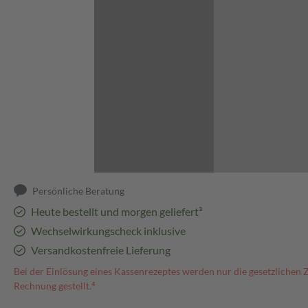
Abbildung kann abweichen
Persönliche Beratung
Heute bestellt und morgen geliefert³
Wechselwirkungscheck inklusive
Versandkostenfreie Lieferung
Bei der Einlösung eines Kassenrezeptes werden nur die gesetzlichen 
Rechnung gestellt.⁴