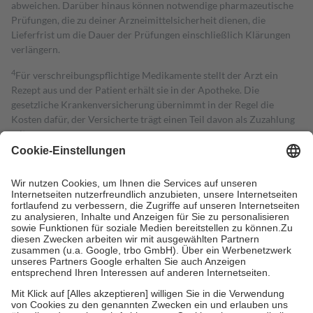
abweichen. Darüber hinaus können notwendige pharmazeutische
Prüfungen, die zu deiner Arzneimittelsicherheit dienen, die
Lieferfrist um die Dauer der Prüfungen einschließlich Klärungen
verlängern.
4
Für verschreibungspflichtige Medikamente stellt der Arzt ein
Rezept aus und der Patient erhält sie in der Apotheke. Die
gesetzliche Krankenversicherung übernimmt in der Regel die
Kosten dafür, der Versicherte trägt einen Teil davon als Zuzahlung
mit.
Grundsätzlich leisten Mitglieder Zuzahlungen in Höhe von zehn
Prozent des Abgabepreises,
mindestens
jedoch
fünf Euro
und
höchstens zehn Euro.
Es sind jedoch nie mehr als die tatsächlichen
Kosten der Leistung zu entrichten.
Diese Regeln gelten grundsätzlich auch für Online-Apotheken.
Bei Heilmitteln und häuslicher Krankenpflege beträgt die
Zuzahlung zehn Prozent der Kosten sowie zehn Euro je
Verordnung.
Um das Engagement der Versicherten für ihre eigene Gesundheit zu
stärken und die besondere Stellung der Familie zu unterstützen,
fallen
keine Zuzahlungen
an bei:
• Kindern und Jugendlichen bis zum vollendeten 18. Lebensjahr