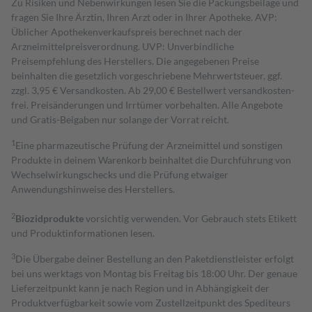
Zu Risiken und Nebenwirkungen lesen Sie die Packungsbeilage und
fragen Sie Ihre Ärztin, Ihren Arzt oder in Ihrer Apotheke. AVP:
Üblicher Apothekenverkaufspreis berechnet nach der
Arzneimittelpreisverordnung. UVP: Unverbindliche
Preisempfehlung des Herstellers. Die angegebenen Preise
beinhalten die gesetzlich vorgeschriebene Mehrwertsteuer, ggf.
zzgl. 3,95 € Versandkosten. Ab 29,00 € Bestell­wert versand­kosten­
frei. Preisänderungen und Irrtümer vorbehalten. Alle Angebote
und Gratis-Beigaben nur solange der Vorrat reicht.
1
Eine pharmazeutische Prüfung der Arzneimittel und sonstigen
Produkte in deinem Warenkorb beinhaltet die Durchführung von
Wechselwirkungschecks und die Prüfung etwaiger
Anwendungshinweise des Herstellers.
2
Biozidprodukte
vorsichtig verwenden. Vor Gebrauch stets Etikett
und Produktinformationen lesen.
3
Die Übergabe deiner Bestellung an den Paketdienstleister erfolgt
bei uns werktags von Montag bis Freitag bis 18:00 Uhr. Der genaue
Lieferzeitpunkt kann je nach Region und in Abhängigkeit der
Produktverfügbarkeit sowie vom Zustellzeitpunkt des Spediteurs