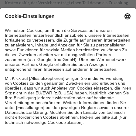
Kosten dafür, der Versicherte trägt einen Teil davon als Zuzahlung
mit.
Grundsätzlich leisten Mitglieder Zuzahlungen in Höhe von zehn
Prozent des Abgabepreises,
mindestens
jedoch
fünf Euro
und
höchstens zehn Euro.
Es sind jedoch nie mehr als die tatsächlichen
Kosten der Leistung zu entrichten.
Diese Regeln gelten grundsätzlich auch für Online-Apotheken.
Bei Heilmitteln und häuslicher Krankenpflege beträgt die
Zuzahlung zehn Prozent der Kosten sowie zehn Euro je
Verordnung.
Um das Engagement der Versicherten für ihre eigene Gesundheit zu
stärken und die besondere Stellung der Familie zu unterstützen,
fallen
keine Zuzahlungen
an bei:
• Kindern und Jugendlichen bis zum vollendeten 18. Lebensjahr
mit Ausnahme der Fahrkosten
• Untersuchungen zur Vorsorge und Früherkennung, die von der
GKV getragen werden
• empfohlenen Schutzimpfungen
• Harn- und Blutteststreifen
Wir nutzen Trusted Shops als unabhängigen Dienstleister für die
Einholung von Bewertungen. Trusted Shops hat Maßnahmen