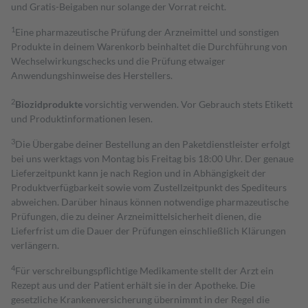
und Gratis-Beigaben nur solange der Vorrat reicht.
1
Eine pharmazeutische Prüfung der Arzneimittel und sonstigen
Produkte in deinem Warenkorb beinhaltet die Durchführung von
Wechselwirkungschecks und die Prüfung etwaiger
Anwendungshinweise des Herstellers.
2
Biozidprodukte
vorsichtig verwenden. Vor Gebrauch stets Etikett
und Produktinformationen lesen.
3
Die Übergabe deiner Bestellung an den Paketdienstleister erfolgt
bei uns werktags von Montag bis Freitag bis 18:00 Uhr. Der genaue
Lieferzeitpunkt kann je nach Region und in Abhängigkeit der
Produktverfügbarkeit sowie vom Zustellzeitpunkt des Spediteurs
abweichen. Darüber hinaus können notwendige pharmazeutische
Prüfungen, die zu deiner Arzneimittelsicherheit dienen, die
Lieferfrist um die Dauer der Prüfungen einschließlich Klärungen
verlängern.
4
Für verschreibungspflichtige Medikamente stellt der Arzt ein
Rezept aus und der Patient erhält sie in der Apotheke. Die
gesetzliche Krankenversicherung übernimmt in der Regel die