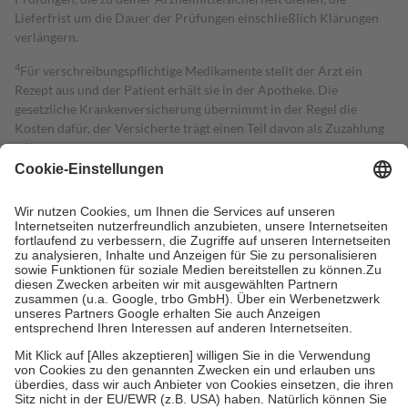
Lieferfrist um die Dauer der Prüfungen einschließlich Klärungen
verlängern.
4
Für verschreibungspflichtige Medikamente stellt der Arzt ein
Rezept aus und der Patient erhält sie in der Apotheke. Die
gesetzliche Krankenversicherung übernimmt in der Regel die
Kosten dafür, der Versicherte trägt einen Teil davon als Zuzahlung
mit.
Grundsätzlich leisten Mitglieder Zuzahlungen in Höhe von zehn
Prozent des Abgabepreises,
mindestens
jedoch
fünf Euro
und
höchstens zehn Euro.
Es sind jedoch nie mehr als die tatsächlichen
Kosten der Leistung zu entrichten.
Diese Regeln gelten grundsätzlich auch für Online-Apotheken.
Bei Heilmitteln und häuslicher Krankenpflege beträgt die
Zuzahlung zehn Prozent der Kosten sowie zehn Euro je
Verordnung.
Um das Engagement der Versicherten für ihre eigene Gesundheit zu
stärken und die besondere Stellung der Familie zu unterstützen,
fallen
keine Zuzahlungen
an bei:
• Kindern und Jugendlichen bis zum vollendeten 18. Lebensjahr
mit Ausnahme der Fahrkosten