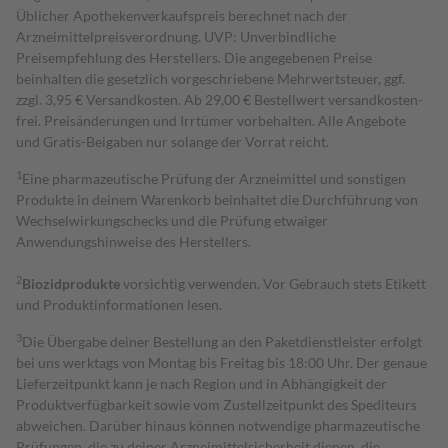
Üblicher Apothekenverkaufspreis berechnet nach der
Arzneimittelpreisverordnung. UVP: Unverbindliche
Preisempfehlung des Herstellers. Die angegebenen Preise
beinhalten die gesetzlich vorgeschriebene Mehrwertsteuer, ggf.
zzgl. 3,95 € Versandkosten. Ab 29,00 € Bestell­wert versand­kosten­
frei. Preisänderungen und Irrtümer vorbehalten. Alle Angebote
und Gratis-Beigaben nur solange der Vorrat reicht.
1
Eine pharmazeutische Prüfung der Arzneimittel und sonstigen
Produkte in deinem Warenkorb beinhaltet die Durchführung von
Wechselwirkungschecks und die Prüfung etwaiger
Anwendungshinweise des Herstellers.
2
Biozidprodukte
vorsichtig verwenden. Vor Gebrauch stets Etikett
und Produktinformationen lesen.
3
Die Übergabe deiner Bestellung an den Paketdienstleister erfolgt
bei uns werktags von Montag bis Freitag bis 18:00 Uhr. Der genaue
Lieferzeitpunkt kann je nach Region und in Abhängigkeit der
Produktverfügbarkeit sowie vom Zustellzeitpunkt des Spediteurs
abweichen. Darüber hinaus können notwendige pharmazeutische
Prüfungen, die zu deiner Arzneimittelsicherheit dienen, die