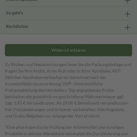
So geht's
Rechtliches
Widerruf erklären
Zu Risiken und Nebenwirkungen lesen Sie die Packungsbeilage und
fragen Sie Ihre Ärztin, Ihren Arzt oder in Ihrer Apotheke. AVP:
Üblicher Apothekenverkaufspreis berechnet nach der
Arzneimittelpreisverordnung. UVP: Unverbindliche
Preisempfehlung des Herstellers. Die angegebenen Preise
beinhalten die gesetzlich vorgeschriebene Mehrwertsteuer, ggf.
zzgl. 3,95 € Versandkosten. Ab 29,00 € Bestell­wert versand­kosten­
frei. Preisänderungen und Irrtümer vorbehalten. Alle Angebote
und Gratis-Beigaben nur solange der Vorrat reicht.
1
Eine pharmazeutische Prüfung der Arzneimittel und sonstigen
Produkte in deinem Warenkorb beinhaltet die Durchführung von