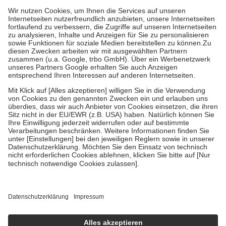
höchstens zehn Euro.
Es sind jedoch nie mehr als die tatsächlichen
Kosten der Leistung zu entrichten.
Diese Regeln gelten grundsätzlich auch für Online-Apotheken.
Bei Heilmitteln und häuslicher Krankenpflege beträgt die
Zuzahlung zehn Prozent der Kosten sowie zehn Euro je
Verordnung.
Um das Engagement der Versicherten für ihre eigene Gesundheit zu
stärken und die besondere Stellung der Familie zu unterstützen,
fallen
keine Zuzahlungen
an bei:
• Kindern und Jugendlichen bis zum vollendeten 18. Lebensjahr
mit Ausnahme der Fahrkosten
• Untersuchungen zur Vorsorge und Früherkennung, die von der
GKV getragen werden
• empfohlenen Schutzimpfungen
• Harn- und Blutteststreifen
Wir nutzen Trusted Shops als unabhängigen Dienstleister für die
Einholung von Bewertungen. Trusted Shops hat Maßnahmen
getroffen, um sicherzustellen, dass es sich um echte Bewertungen
handelt. Mehr Informationen findest du hier:
https://help.etrusted.com/hc/de/articles/4419944605341