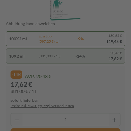
Abbildung kann abweichen
130,65 €
Spartipp
100X2 ml
-9%
119,45 €
(597,25 € / 1 l)
20,43 €
10X2 ml
-14%
(881,00 € / 1 l)
17,62 €
-14%
AVP:
20,43 €
17,62 €
881,00 € / 1 l
sofort lieferbar
Preise inkl. MwSt. ggf. zzgl. Versandkosten