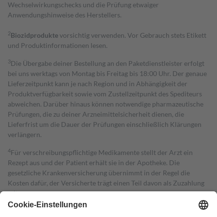
Wechselwirkungschecks und die Prüfung etwaiger
Anwendungshinweise des Herstellers.
2
Biozidprodukte
vorsichtig verwenden. Vor Gebrauch stets Etikett
und Produktinformationen lesen.
3
Die Übergabe deiner Bestellung an den Paketdienstleister erfolgt
bei uns werktags von Montag bis Freitag bis 18:00 Uhr. Der genaue
Lieferzeitpunkt kann je nach Region und in Abhängigkeit der
Produktverfügbarkeit sowie vom Zustellzeitpunkt des Spediteurs
abweichen. Darüber hinaus können notwendige pharmazeutische
Prüfungen, die zu deiner Arzneimittelsicherheit dienen, die
Lieferfrist um die Dauer der Prüfungen einschließlich Klärungen
verlängern.
4
Für verschreibungspflichtige Medikamente stellt der Arzt ein
Rezept aus und der Patient erhält sie in der Apotheke. Die
gesetzliche Krankenversicherung übernimmt in der Regel die
Kosten dafür, der Versicherte trägt einen Teil davon als Zuzahlung
mit.
Grundsätzlich leisten Mitglieder Zuzahlungen in Höhe von zehn
Prozent des Abgabepreises,
mindestens
jedoch
fünf Euro
und