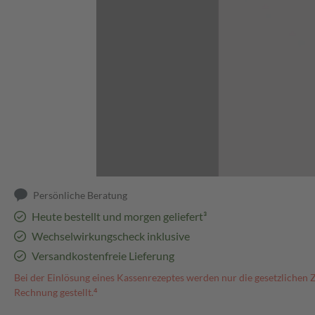
Abbildung kann abweichen
Persönliche Beratung
Heute bestellt und morgen geliefert³
Wechselwirkungscheck inklusive
Versandkostenfreie Lieferung
Bei der Einlösung eines Kassenrezeptes werden nur die gesetzlichen 
Rechnung gestellt.⁴