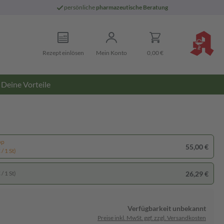
persönliche
pharmazeutische Beratung
Rezept einlösen
Mein Konto
0,00 €
Deine Vorteile
pp
55,00 €
/ 1 St)
26,29 €
/ 1 St)
Verfügbarkeit unbekannt
Preise inkl. MwSt. ggf. zzgl. Versandkosten