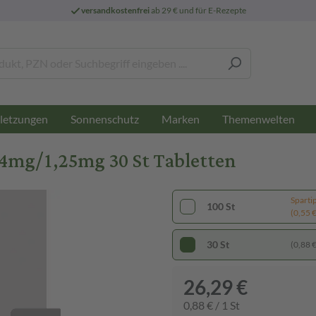
versandkostenfrei
ab 29 € und für E-Rezepte
letzungen
Sonnenschutz
Marken
Themenwelten
4mg/1,25mg 30 St Tabletten
Sparti
100 St
(0,55 € 
30 St
(0,88 € 
26,29 €
0,88 € / 1 St