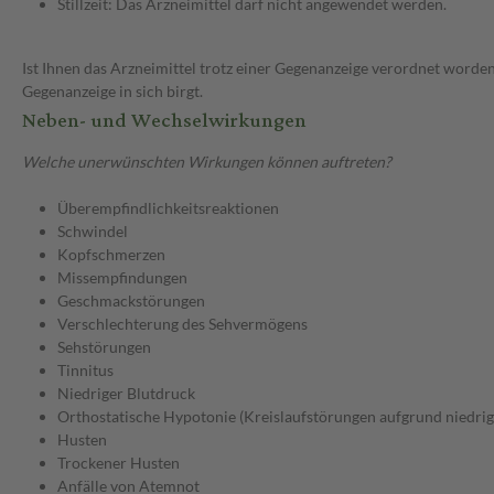
Stillzeit: Das Arzneimittel darf nicht angewendet werden.
Ist Ihnen das Arzneimittel trotz einer Gegenanzeige verordnet worden
Gegenanzeige in sich birgt.
Neben- und Wechselwirkungen
Welche unerwünschten Wirkungen können auftreten?
Überempfindlichkeitsreaktionen
Schwindel
Kopfschmerzen
Missempfindungen
Geschmackstörungen
Verschlechterung des Sehvermögens
Sehstörungen
Tinnitus
Niedriger Blutdruck
Orthostatische Hypotonie (Kreislaufstörungen aufgrund niedrig
Husten
Trockener Husten
Anfälle von Atemnot