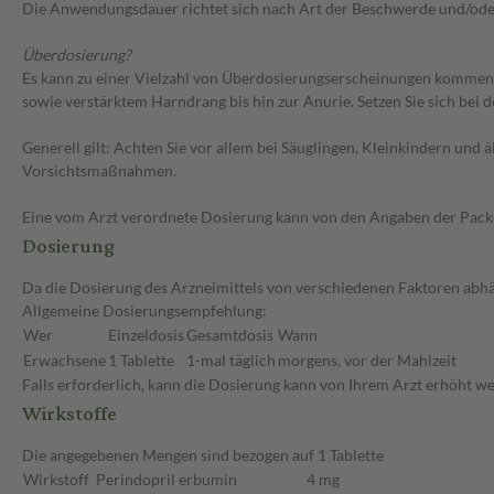
Die Anwendungsdauer richtet sich nach Art der Beschwerde und/ode
Überdosierung?
Es kann zu einer Vielzahl von Überdosierungserscheinungen kommen, 
sowie verstärktem Harndrang bis hin zur Anurie. Setzen Sie sich be
Generell gilt: Achten Sie vor allem bei Säuglingen, Kleinkindern un
Vorsichtsmaßnahmen.
Eine vom Arzt verordnete Dosierung kann von den Angaben der Packun
Dosierung
Da die Dosierung des Arzneimittels von verschiedenen Faktoren abhäng
Allgemeine Dosierungsempfehlung:
Wer
Einzeldosis
Gesamtdosis
Wann
Erwachsene
1 Tablette
1-mal täglich
morgens, vor der Mahlzeit
Falls erforderlich, kann die Dosierung kann von Ihrem Arzt erhöht w
Wirkstoffe
Die angegebenen Mengen sind bezogen auf 1 Tablette
Wirkstoff
Perindopril erbumin
4 mg