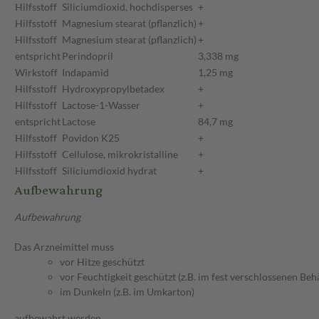
Hilfsstoff
Siliciumdioxid, hochdisperses
+
Hilfsstoff
Magnesium stearat (pflanzlich)
+
Hilfsstoff
Magnesium stearat (pflanzlich)
+
entspricht
Perindopril
3,338 mg
Wirkstoff
Indapamid
1,25 mg
Hilfsstoff
Hydroxypropylbetadex
+
Hilfsstoff
Lactose-1-Wasser
+
entspricht
Lactose
84,7 mg
Hilfsstoff
Povidon K25
+
Hilfsstoff
Cellulose, mikrokristalline
+
Hilfsstoff
Siliciumdioxid hydrat
+
Aufbewahrung
Aufbewahrung
Das Arzneimittel muss
vor Hitze geschützt
vor Feuchtigkeit geschützt (z.B. im fest verschlossenen Behä
im Dunkeln (z.B. im Umkarton)
aufbewahrt werden.