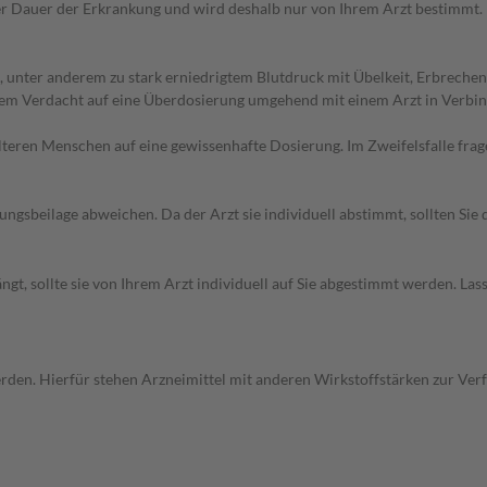
r Dauer der Erkrankung und wird deshalb nur von Ihrem Arzt bestimmt.
unter anderem zu stark erniedrigtem Blutdruck mit Übelkeit, Erbrechen
i dem Verdacht auf eine Überdosierung umgehend mit einem Arzt in Verbi
d älteren Menschen auf eine gewissenhafte Dosierung. Im Zweifelsfalle f
gsbeilage abweichen. Da der Arzt sie individuell abstimmt, sollten Si
t, sollte sie von Ihrem Arzt individuell auf Sie abgestimmt werden. Las
erden. Hierfür stehen Arzneimittel mit anderen Wirkstoffstärken zur Ver