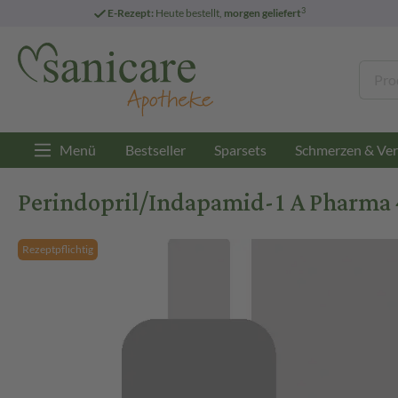
3
E-Rezept:
Heute bestellt,
morgen geliefert
Menü
Bestseller
Sparsets
Schmerzen & Ver
Perindopril/Indapamid-1 A Pharma 
Rezeptpflichtig