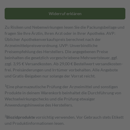
Widerruf erklären
Zu Risiken und Nebenwirkungen lesen Sie die Packungsbeilage und
fragen Sie Ihre Ärztin, Ihren Arzt oder in Ihrer Apotheke. AVP:
Üblicher Apothekenverkaufspreis berechnet nach der
Arzneimittelpreisverordnung. UVP: Unverbindliche
Preisempfehlung des Herstellers. Die angegebenen Preise
beinhalten die gesetzlich vorgeschriebene Mehrwertsteuer, ggf.
zzgl. 3,95 € Versandkosten. Ab 29,00 € Bestell­wert versand­kosten­
frei. Preisänderungen und Irrtümer vorbehalten. Alle Angebote
und Gratis-Beigaben nur solange der Vorrat reicht.
1
Eine pharmazeutische Prüfung der Arzneimittel und sonstigen
Produkte in deinem Warenkorb beinhaltet die Durchführung von
Wechselwirkungschecks und die Prüfung etwaiger
Anwendungshinweise des Herstellers.
2
Biozidprodukte
vorsichtig verwenden. Vor Gebrauch stets Etikett
und Produktinformationen lesen.