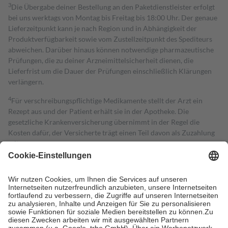
3
Die Übergabe deiner Bestellung an den Paketdienstleister erfolgt
bei uns werktags von Montag bis Freitag bis 18:00 Uhr. Der genaue
Lieferzeitpunkt kann je nach Region und in Abhängigkeit der
Produktverfügbarkeit sowie vom Zustellzeitpunkt des Spediteurs
abweichen. Darüber hinaus können notwendige pharmazeutische
Prüfungen, die zu deiner Arzneimittelsicherheit dienen, die
Lieferfrist um die Dauer der Prüfungen einschließlich Klärungen
verlängern.
4
Für verschreibungspflichtige Medikamente stellt der Arzt ein
Rezept aus und der Patient erhält sie in der Apotheke. Die
gesetzliche Krankenversicherung übernimmt in der Regel die
Kosten dafür, der Versicherte trägt einen Teil davon als Zuzahlung
mit.
Grundsätzlich leisten Mitglieder Zuzahlungen in Höhe von zehn
Prozent des Abgabepreises,
mindestens
jedoch
fünf Euro
und
höchstens zehn Euro.
Es sind jedoch nie mehr als die tatsächlichen
Kosten der Leistung zu entrichten.
Diese Regeln gelten grundsätzlich auch für Online-Apotheken.
Bei Heilmitteln und häuslicher Krankenpflege beträgt die
Zuzahlung zehn Prozent der Kosten sowie zehn Euro je