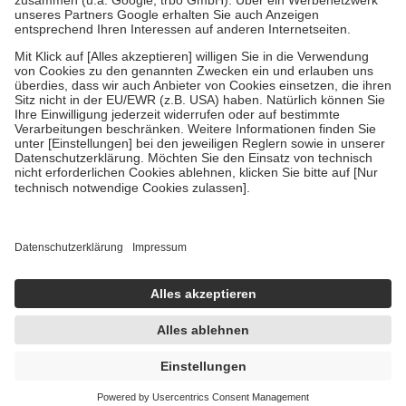
Verordnung.
Um das Engagement der Versicherten für ihre eigene Gesundheit zu
stärken und die besondere Stellung der Familie zu unterstützen,
fallen
keine Zuzahlungen
an bei:
• Kindern und Jugendlichen bis zum vollendeten 18. Lebensjahr
mit Ausnahme der Fahrkosten
• Untersuchungen zur Vorsorge und Früherkennung, die von der
GKV getragen werden
• empfohlenen Schutzimpfungen
• Harn- und Blutteststreifen
Wir nutzen Trusted Shops als unabhängigen Dienstleister für die
Einholung von Bewertungen. Trusted Shops hat Maßnahmen
getroffen, um sicherzustellen, dass es sich um echte Bewertungen
handelt. Mehr Informationen findest du hier:
https://help.etrusted.com/hc/de/articles/4419944605341
Einige Bilder und Inhalte wurden unter Zuhilfenahme künstlicher
Intelligenz erstellt.