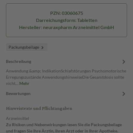
PZN: 03060675
Darreichungsform: Tabletten
Hersteller: neuraxpharm Arzneimittel GmbH
Packungsbeilage
Beschreibung
Anwendung &amp; IndikationSchlafstörungen Psychomotorische
Erregungszustände AnwendungshinweiseDie Gesamtdosis sollte
nicht…
Mehr
Bewertungen
Hinweistexte und Pflichtangaben
Arzneimittel
Zu Risiken und Nebenwirkungen lesen Sie die Packungsbeilage
und fragen Sie Ihre Ärztin, Ihren Arzt oder in Ihrer Apotheke.