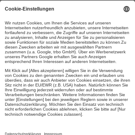
mit.
Grundsätzlich leisten Mitglieder Zuzahlungen in Höhe von zehn
Prozent des Abgabepreises,
mindestens
jedoch
fünf Euro
und
höchstens zehn Euro.
Es sind jedoch nie mehr als die tatsächlichen
Kosten der Leistung zu entrichten.
Diese Regeln gelten grundsätzlich auch für Online-Apotheken.
Bei Heilmitteln und häuslicher Krankenpflege beträgt die
Zuzahlung zehn Prozent der Kosten sowie zehn Euro je
Verordnung.
Um das Engagement der Versicherten für ihre eigene Gesundheit zu
stärken und die besondere Stellung der Familie zu unterstützen,
fallen
keine Zuzahlungen
an bei:
• Kindern und Jugendlichen bis zum vollendeten 18. Lebensjahr
mit Ausnahme der Fahrkosten
• Untersuchungen zur Vorsorge und Früherkennung, die von der
GKV getragen werden
• empfohlenen Schutzimpfungen
• Harn- und Blutteststreifen
Wir nutzen Trusted Shops als unabhängigen Dienstleister für die
Einholung von Bewertungen. Trusted Shops hat Maßnahmen
getroffen, um sicherzustellen, dass es sich um echte Bewertungen