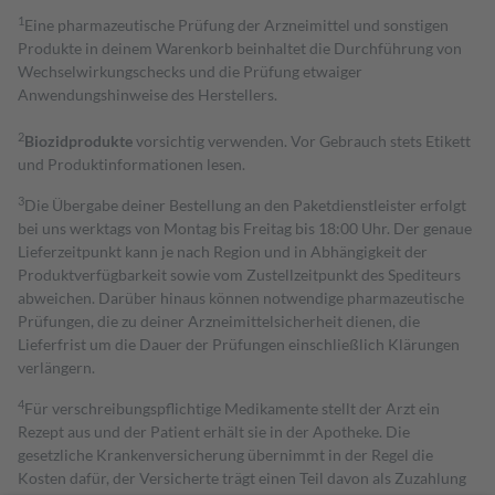
1
Eine pharmazeutische Prüfung der Arzneimittel und sonstigen
Produkte in deinem Warenkorb beinhaltet die Durchführung von
Wechselwirkungschecks und die Prüfung etwaiger
Anwendungshinweise des Herstellers.
2
Biozidprodukte
vorsichtig verwenden. Vor Gebrauch stets Etikett
und Produktinformationen lesen.
3
Die Übergabe deiner Bestellung an den Paketdienstleister erfolgt
bei uns werktags von Montag bis Freitag bis 18:00 Uhr. Der genaue
Lieferzeitpunkt kann je nach Region und in Abhängigkeit der
Produktverfügbarkeit sowie vom Zustellzeitpunkt des Spediteurs
abweichen. Darüber hinaus können notwendige pharmazeutische
Prüfungen, die zu deiner Arzneimittelsicherheit dienen, die
Lieferfrist um die Dauer der Prüfungen einschließlich Klärungen
verlängern.
4
Für verschreibungspflichtige Medikamente stellt der Arzt ein
Rezept aus und der Patient erhält sie in der Apotheke. Die
gesetzliche Krankenversicherung übernimmt in der Regel die
Kosten dafür, der Versicherte trägt einen Teil davon als Zuzahlung