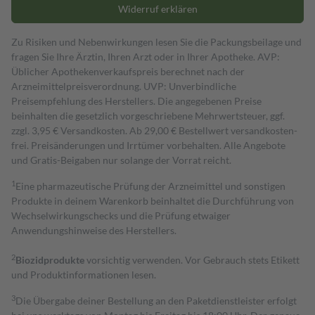
Widerruf erklären
Zu Risiken und Nebenwirkungen lesen Sie die Packungsbeilage und
fragen Sie Ihre Ärztin, Ihren Arzt oder in Ihrer Apotheke. AVP:
Üblicher Apothekenverkaufspreis berechnet nach der
Arzneimittelpreisverordnung. UVP: Unverbindliche
Preisempfehlung des Herstellers. Die angegebenen Preise
beinhalten die gesetzlich vorgeschriebene Mehrwertsteuer, ggf.
zzgl. 3,95 € Versandkosten. Ab 29,00 € Bestell­wert versand­kosten­
frei. Preisänderungen und Irrtümer vorbehalten. Alle Angebote
und Gratis-Beigaben nur solange der Vorrat reicht.
1
Eine pharmazeutische Prüfung der Arzneimittel und sonstigen
Produkte in deinem Warenkorb beinhaltet die Durchführung von
Wechselwirkungschecks und die Prüfung etwaiger
Anwendungshinweise des Herstellers.
2
Biozidprodukte
vorsichtig verwenden. Vor Gebrauch stets Etikett
und Produktinformationen lesen.
3
Die Übergabe deiner Bestellung an den Paketdienstleister erfolgt