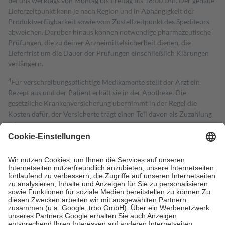
bei uns werktags von Montag bis Freitag bis 18:00 Uhr. Der genaue
Lieferzeitpunkt kann je nach Region und in Abhängigkeit der
Produktverfügbarkeit sowie vom Zustellzeitpunkt des Spediteurs
abweichen. Darüber hinaus können notwendige pharmazeutische
Prüfungen, die zu deiner Arzneimittelsicherheit dienen, die
Lieferfrist um die Dauer der Prüfungen einschließlich Klärungen
verlängern.
4
Für verschreibungspflichtige Medikamente stellt der Arzt ein
Rezept aus und der Patient erhält sie in der Apotheke. Die
gesetzliche Krankenversicherung übernimmt in der Regel die
Kosten dafür, der Versicherte trägt einen Teil davon als Zuzahlung
mit.
Grundsätzlich leisten Mitglieder Zuzahlungen in Höhe von zehn
Prozent des Abgabepreises,
mindestens
jedoch
fünf Euro
und
höchstens zehn Euro.
Es sind jedoch nie mehr als die tatsächlichen
Kosten der Leistung zu entrichten.
Diese Regeln gelten grundsätzlich auch für Online-Apotheken.
Bei Heilmitteln und häuslicher Krankenpflege beträgt die
Zuzahlung zehn Prozent der Kosten sowie zehn Euro je
Verordnung.
Um das Engagement der Versicherten für ihre eigene Gesundheit zu