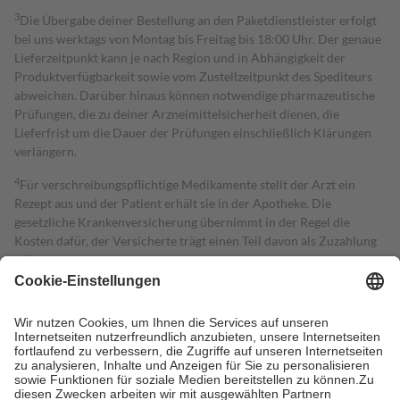
3
Die Übergabe deiner Bestellung an den Paketdienstleister erfolgt
bei uns werktags von Montag bis Freitag bis 18:00 Uhr. Der genaue
Lieferzeitpunkt kann je nach Region und in Abhängigkeit der
Produktverfügbarkeit sowie vom Zustellzeitpunkt des Spediteurs
abweichen. Darüber hinaus können notwendige pharmazeutische
Prüfungen, die zu deiner Arzneimittelsicherheit dienen, die
Lieferfrist um die Dauer der Prüfungen einschließlich Klärungen
verlängern.
4
Für verschreibungspflichtige Medikamente stellt der Arzt ein
Rezept aus und der Patient erhält sie in der Apotheke. Die
gesetzliche Krankenversicherung übernimmt in der Regel die
Kosten dafür, der Versicherte trägt einen Teil davon als Zuzahlung
mit.
Grundsätzlich leisten Mitglieder Zuzahlungen in Höhe von zehn
Prozent des Abgabepreises,
mindestens
jedoch
fünf Euro
und
höchstens zehn Euro.
Es sind jedoch nie mehr als die tatsächlichen
Kosten der Leistung zu entrichten.
Diese Regeln gelten grundsätzlich auch für Online-Apotheken.
Bei Heilmitteln und häuslicher Krankenpflege beträgt die
Zuzahlung zehn Prozent der Kosten sowie zehn Euro je