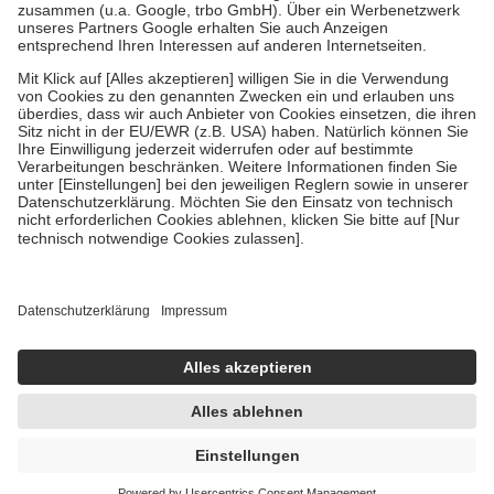
Verordnung.
Um das Engagement der Versicherten für ihre eigene Gesundheit zu
stärken und die besondere Stellung der Familie zu unterstützen,
fallen
keine Zuzahlungen
an bei:
• Kindern und Jugendlichen bis zum vollendeten 18. Lebensjahr
mit Ausnahme der Fahrkosten
• Untersuchungen zur Vorsorge und Früherkennung, die von der
GKV getragen werden
• empfohlenen Schutzimpfungen
• Harn- und Blutteststreifen
Wir nutzen Trusted Shops als unabhängigen Dienstleister für die
Einholung von Bewertungen. Trusted Shops hat Maßnahmen
getroffen, um sicherzustellen, dass es sich um echte Bewertungen
handelt. Mehr Informationen findest du hier:
https://help.etrusted.com/hc/de/articles/4419944605341
Einige Bilder und Inhalte wurden unter Zuhilfenahme künstlicher
Intelligenz erstellt.