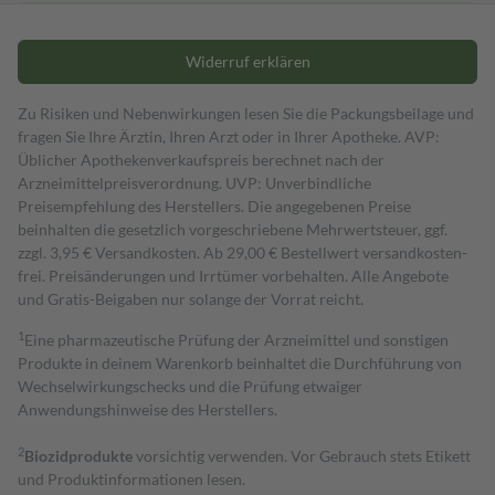
Widerruf erklären
Zu Risiken und Nebenwirkungen lesen Sie die Packungsbeilage und
fragen Sie Ihre Ärztin, Ihren Arzt oder in Ihrer Apotheke. AVP:
Üblicher Apothekenverkaufspreis berechnet nach der
Arzneimittelpreisverordnung. UVP: Unverbindliche
Preisempfehlung des Herstellers. Die angegebenen Preise
beinhalten die gesetzlich vorgeschriebene Mehrwertsteuer, ggf.
zzgl. 3,95 € Versandkosten. Ab 29,00 € Bestell­wert versand­kosten­
frei. Preisänderungen und Irrtümer vorbehalten. Alle Angebote
und Gratis-Beigaben nur solange der Vorrat reicht.
1
Eine pharmazeutische Prüfung der Arzneimittel und sonstigen
Produkte in deinem Warenkorb beinhaltet die Durchführung von
Wechselwirkungschecks und die Prüfung etwaiger
Anwendungshinweise des Herstellers.
2
Biozidprodukte
vorsichtig verwenden. Vor Gebrauch stets Etikett
und Produktinformationen lesen.