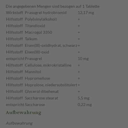
Die angegebenen Mengen sind bezogen auf 1 Tablette
Wirkstoff
Prasugrel hydrobromid
12,17 mg
Hilfsstoff
Poly(vinylalkohol)
+
Hilfsstoff
Titandioxid
+
Hilfsstoff
Macrogol 3350
+
Hilfsstoff
Talkum
+
Hilfsstoff
Eisen(III)-oxidhydrat, schwarz
+
Hilfsstoff
Eisen(III)-oxid
+
entspricht
Prasugrel
10 mg
Hilfsstoff
Cellulose, mikrokristalline
+
Hilfsstoff
Mannitol
+
Hilfsstoff
Hypromellose
+
Hilfsstoff
Hyprolose, niedersubstituiert
+
Hilfsstoff
Glycerol dibehenat
+
Hilfsstoff
Saccharose stearat
5,5 mg
entspricht
Saccharose
0,22 mg
Aufbewahrung
Aufbewahrung