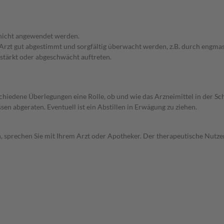
 nicht angewendet werden.
em Arzt gut abgestimmt und sorgfältig überwacht werden, z.B. durch en
stärkt oder abgeschwächt auftreten.
rschiedene Überlegungen eine Rolle, ob und wie das Arzneimittel in der
en abgeraten. Eventuell ist ein Abstillen in Erwägung zu ziehen.
, sprechen Sie mit Ihrem Arzt oder Apotheker. Der therapeutische Nutzen