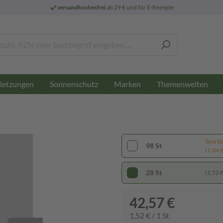
versandkostenfrei
ab 29 € und für E-Rezepte
letzungen
Sonnenschutz
Marken
Themenwelten
Sparti
98 St
(1,04 € 
28 St
(1,52 € 
42,57 €
1,52 € / 1 St