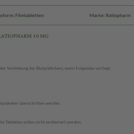
sform: Filmtabletten
Marke: Ratiopharm
L RATIOPHARM 10 MG
r Verklebung der Blutplättchen), wenn Folgendes vorliegt:
 Apotheker überschritten werden.
Die Tabletten sollen nicht zerkleinert werden.