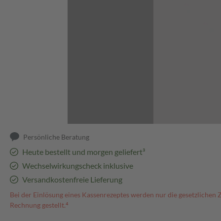
Abbildung kann abweichen
Persönliche Beratung
Heute bestellt und morgen geliefert³
Wechselwirkungscheck inklusive
Versandkostenfreie Lieferung
Bei der Einlösung eines Kassenrezeptes werden nur die gesetzlichen 
Rechnung gestellt.⁴