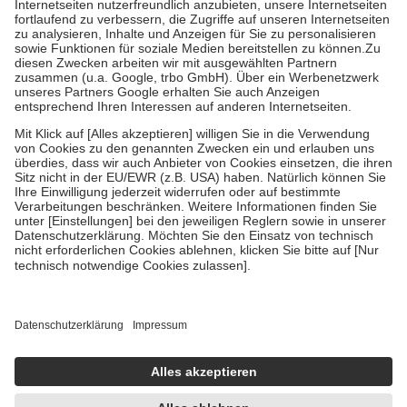
Kosten der Leistung zu entrichten.
Diese Regeln gelten grundsätzlich auch für Online-Apotheken.
Bei Heilmitteln und häuslicher Krankenpflege beträgt die
Zuzahlung zehn Prozent der Kosten sowie zehn Euro je
Verordnung.
Um das Engagement der Versicherten für ihre eigene Gesundheit zu
stärken und die besondere Stellung der Familie zu unterstützen,
fallen
keine Zuzahlungen
an bei:
• Kindern und Jugendlichen bis zum vollendeten 18. Lebensjahr
mit Ausnahme der Fahrkosten
• Untersuchungen zur Vorsorge und Früherkennung, die von der
GKV getragen werden
• empfohlenen Schutzimpfungen
• Harn- und Blutteststreifen
Wir nutzen Trusted Shops als unabhängigen Dienstleister für die
Einholung von Bewertungen. Trusted Shops hat Maßnahmen
getroffen, um sicherzustellen, dass es sich um echte Bewertungen
handelt. Mehr Informationen findest du hier:
https://help.etrusted.com/hc/de/articles/4419944605341
Einige Bilder und Inhalte wurden unter Zuhilfenahme künstlicher