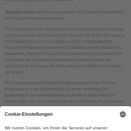
2
Biozidprodukte
vorsichtig verwenden. Vor Gebrauch stets Etikett
und Produktinformationen lesen.
3
Die Übergabe deiner Bestellung an den Paketdienstleister erfolgt
bei uns werktags von Montag bis Freitag bis 18:00 Uhr. Der genaue
Lieferzeitpunkt kann je nach Region und in Abhängigkeit der
Produktverfügbarkeit sowie vom Zustellzeitpunkt des Spediteurs
abweichen. Darüber hinaus können notwendige pharmazeutische
Prüfungen, die zu deiner Arzneimittelsicherheit dienen, die
Lieferfrist um die Dauer der Prüfungen einschließlich Klärungen
verlängern.
4
Für verschreibungspflichtige Medikamente stellt der Arzt ein
Rezept aus und der Patient erhält sie in der Apotheke. Die
gesetzliche Krankenversicherung übernimmt in der Regel die
Kosten dafür, der Versicherte trägt einen Teil davon als Zuzahlung
mit.
Grundsätzlich leisten Mitglieder Zuzahlungen in Höhe von zehn
Prozent des Abgabepreises,
mindestens
jedoch
fünf Euro
und
höchstens zehn Euro.
Es sind jedoch nie mehr als die tatsächlichen