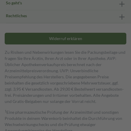
So geht's
Rechtliches
Widerruf erklären
Zu Risiken und Nebenwirkungen lesen Sie die Packungsbeilage und
fragen Sie Ihre Ärztin, Ihren Arzt oder in Ihrer Apotheke. AVP:
Üblicher Apothekenverkaufspreis berechnet nach der
Arzneimittelpreisverordnung. UVP: Unverbindliche
Preisempfehlung des Herstellers. Die angegebenen Preise
beinhalten die gesetzlich vorgeschriebene Mehrwertsteuer, ggf.
zzgl. 3,95 € Versandkosten. Ab 29,00 € Bestell­wert versand­kosten­
frei. Preisänderungen und Irrtümer vorbehalten. Alle Angebote
und Gratis-Beigaben nur solange der Vorrat reicht.
1
Eine pharmazeutische Prüfung der Arzneimittel und sonstigen
Produkte in deinem Warenkorb beinhaltet die Durchführung von
Wechselwirkungschecks und die Prüfung etwaiger
Anwendungshinweise des Herstellers.