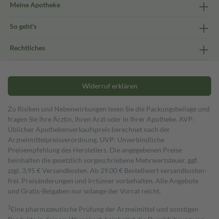
Meine Apotheke
So geht's
Rechtliches
Widerruf erklären
Zu Risiken und Nebenwirkungen lesen Sie die Packungsbeilage und
fragen Sie Ihre Ärztin, Ihren Arzt oder in Ihrer Apotheke. AVP:
Üblicher Apothekenverkaufspreis berechnet nach der
Arzneimittelpreisverordnung. UVP: Unverbindliche
Preisempfehlung des Herstellers. Die angegebenen Preise
beinhalten die gesetzlich vorgeschriebene Mehrwertsteuer, ggf.
zzgl. 3,95 € Versandkosten. Ab 29,00 € Bestell­wert versand­kosten­
frei. Preisänderungen und Irrtümer vorbehalten. Alle Angebote
und Gratis-Beigaben nur solange der Vorrat reicht.
1
Eine pharmazeutische Prüfung der Arzneimittel und sonstigen