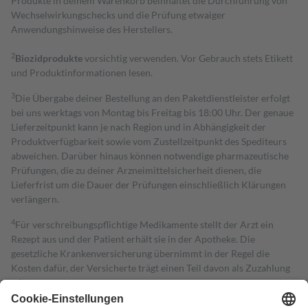
Produkte in deinem Warenkorb beinhaltet die Durchführung von
Wechselwirkungschecks und die Prüfung etwaiger
Anwendungshinweise des Herstellers.
2
Biozidprodukte
vorsichtig verwenden. Vor Gebrauch stets Etikett
und Produktinformationen lesen.
3
Die Übergabe deiner Bestellung an den Paketdienstleister erfolgt
bei uns werktags von Montag bis Freitag bis 18:00 Uhr. Der genaue
Lieferzeitpunkt kann je nach Region und in Abhängigkeit der
Produktverfügbarkeit sowie vom Zustellzeitpunkt des Spediteurs
abweichen. Darüber hinaus können notwendige pharmazeutische
Prüfungen, die zu deiner Arzneimittelsicherheit dienen, die
Lieferfrist um die Dauer der Prüfungen einschließlich Klärungen
verlängern.
4
Für verschreibungspflichtige Medikamente stellt der Arzt ein
Rezept aus und der Patient erhält sie in der Apotheke. Die
gesetzliche Krankenversicherung übernimmt in der Regel die
Kosten dafür, der Versicherte trägt einen Teil davon als Zuzahlung
mit.
Grundsätzlich leisten Mitglieder Zuzahlungen in Höhe von zehn