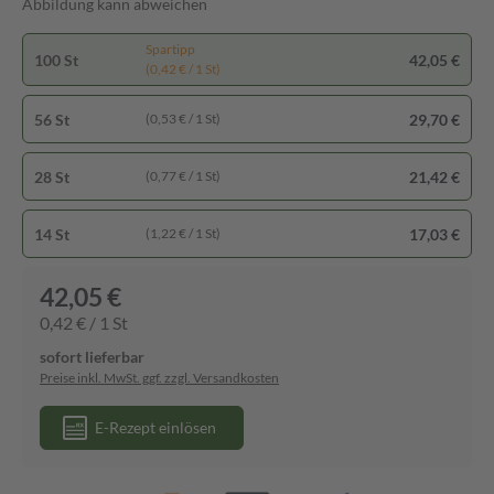
Abbildung kann abweichen
Spartipp
100 St
42,05 €
(0,42 € / 1 St)
56 St
29,70 €
(0,53 € / 1 St)
28 St
21,42 €
(0,77 € / 1 St)
14 St
17,03 €
(1,22 € / 1 St)
42,05 €
0,42 € / 1 St
sofort lieferbar
Preise inkl. MwSt. ggf. zzgl. Versandkosten
E-Rezept einlösen