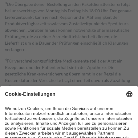
3
Die Übergabe deiner Bestellung an den Paketdienstleister erfolgt
bei uns werktags von Montag bis Freitag bis 18:00 Uhr. Der genaue
Lieferzeitpunkt kann je nach Region und in Abhängigkeit der
Produktverfügbarkeit sowie vom Zustellzeitpunkt des Spediteurs
abweichen. Darüber hinaus können notwendige pharmazeutische
Prüfungen, die zu deiner Arzneimittelsicherheit dienen, die
Lieferfrist um die Dauer der Prüfungen einschließlich Klärungen
verlängern.
4
Für verschreibungspflichtige Medikamente stellt der Arzt ein
Rezept aus und der Patient erhält sie in der Apotheke. Die
gesetzliche Krankenversicherung übernimmt in der Regel die
Kosten dafür, der Versicherte trägt einen Teil davon als Zuzahlung
mit.
Grundsätzlich leisten Mitglieder Zuzahlungen in Höhe von zehn
Prozent des Abgabepreises,
mindestens
jedoch
fünf Euro
und
höchstens zehn Euro.
Es sind jedoch nie mehr als die tatsächlichen
Kosten der Leistung zu entrichten.
Diese Regeln gelten grundsätzlich auch für Online-Apotheken.
Bei Heilmitteln und häuslicher Krankenpflege beträgt die
Zuzahlung zehn Prozent der Kosten sowie zehn Euro je