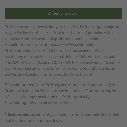
Widerruf erklären
Zu Risiken und Nebenwirkungen lesen Sie die Packungsbeilage und
fragen Sie Ihre Ärztin, Ihren Arzt oder in Ihrer Apotheke. AVP:
Üblicher Apothekenverkaufspreis berechnet nach der
Arzneimittelpreisverordnung. UVP: Unverbindliche
Preisempfehlung des Herstellers. Die angegebenen Preise
beinhalten die gesetzlich vorgeschriebene Mehrwertsteuer, ggf.
zzgl. 3,95 € Versandkosten. Ab 29,00 € Bestell­wert versand­kosten­
frei. Preisänderungen und Irrtümer vorbehalten. Alle Angebote
und Gratis-Beigaben nur solange der Vorrat reicht.
1
Eine pharmazeutische Prüfung der Arzneimittel und sonstigen
Produkte in deinem Warenkorb beinhaltet die Durchführung von
Wechselwirkungschecks und die Prüfung etwaiger
Anwendungshinweise des Herstellers.
2
Biozidprodukte
vorsichtig verwenden. Vor Gebrauch stets Etikett
und Produktinformationen lesen.