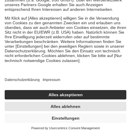
Verordnung.
Um das Engagement der Versicherten für ihre eigene Gesundheit zu
stärken und die besondere Stellung der Familie zu unterstützen,
fallen
keine Zuzahlungen
an bei:
• Kindern und Jugendlichen bis zum vollendeten 18. Lebensjahr
mit Ausnahme der Fahrkosten
• Untersuchungen zur Vorsorge und Früherkennung, die von der
GKV getragen werden
• empfohlenen Schutzimpfungen
• Harn- und Blutteststreifen
Wir nutzen Trusted Shops als unabhängigen Dienstleister für die
Einholung von Bewertungen. Trusted Shops hat Maßnahmen
getroffen, um sicherzustellen, dass es sich um echte Bewertungen
handelt. Mehr Informationen findest du hier:
https://help.etrusted.com/hc/de/articles/4419944605341
Einige Bilder und Inhalte wurden unter Zuhilfenahme künstlicher
Intelligenz erstellt.