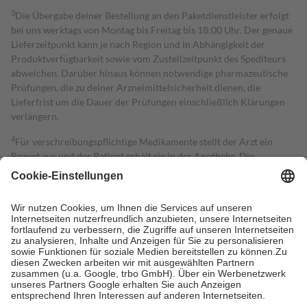
3
Die Übergabe deiner Bestellung an den Paketdienstleister erfolgt
bei uns werktags von Montag bis Freitag bis 18:00 Uhr. Der genaue
Lieferzeitpunkt kann je nach Region und in Abhängigkeit der
Produktverfügbarkeit sowie vom Zustellzeitpunkt des Spediteurs
abweichen. Darüber hinaus können notwendige pharmazeutische
Prüfungen, die zu deiner Arzneimittelsicherheit dienen, die
Lieferfrist um die Dauer der Prüfungen einschließlich Klärungen
verlängern.
4
Für verschreibungspflichtige Medikamente stellt der Arzt ein
Rezept aus und der Patient erhält sie in der Apotheke. Die
gesetzliche Krankenversicherung übernimmt in der Regel die
Kosten dafür, der Versicherte trägt einen Teil davon als Zuzahlung
mit.
Grundsätzlich leisten Mitglieder Zuzahlungen in Höhe von zehn
Prozent des Abgabepreises,
mindestens
jedoch
fünf Euro
und
höchstens zehn Euro.
Es sind jedoch nie mehr als die tatsächlichen
Kosten der Leistung zu entrichten.
Diese Regeln gelten grundsätzlich auch für Online-Apotheken.
Bei Heilmitteln und häuslicher Krankenpflege beträgt die
Zuzahlung zehn Prozent der Kosten sowie zehn Euro je