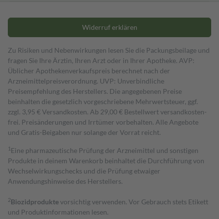
Widerruf erklären
Zu Risiken und Nebenwirkungen lesen Sie die Packungsbeilage und
fragen Sie Ihre Ärztin, Ihren Arzt oder in Ihrer Apotheke. AVP:
Üblicher Apothekenverkaufspreis berechnet nach der
Arzneimittelpreisverordnung. UVP: Unverbindliche
Preisempfehlung des Herstellers. Die angegebenen Preise
beinhalten die gesetzlich vorgeschriebene Mehrwertsteuer, ggf.
zzgl. 3,95 € Versandkosten. Ab 29,00 € Bestell­wert versand­kosten­
frei. Preisänderungen und Irrtümer vorbehalten. Alle Angebote
und Gratis-Beigaben nur solange der Vorrat reicht.
1
Eine pharmazeutische Prüfung der Arzneimittel und sonstigen
Produkte in deinem Warenkorb beinhaltet die Durchführung von
Wechselwirkungschecks und die Prüfung etwaiger
Anwendungshinweise des Herstellers.
2
Biozidprodukte
vorsichtig verwenden. Vor Gebrauch stets Etikett
und Produktinformationen lesen.