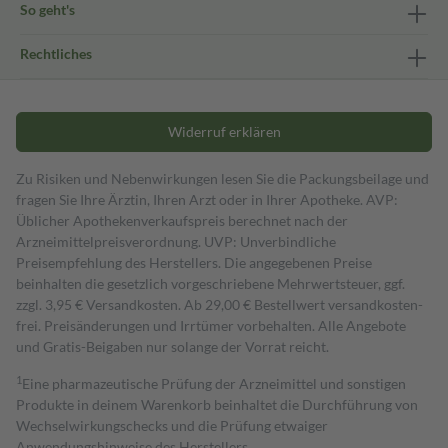
So geht's
Rechtliches
Widerruf erklären
Zu Risiken und Nebenwirkungen lesen Sie die Packungsbeilage und
fragen Sie Ihre Ärztin, Ihren Arzt oder in Ihrer Apotheke. AVP:
Üblicher Apothekenverkaufspreis berechnet nach der
Arzneimittelpreisverordnung. UVP: Unverbindliche
Preisempfehlung des Herstellers. Die angegebenen Preise
beinhalten die gesetzlich vorgeschriebene Mehrwertsteuer, ggf.
zzgl. 3,95 € Versandkosten. Ab 29,00 € Bestell­wert versand­kosten­
frei. Preisänderungen und Irrtümer vorbehalten. Alle Angebote
und Gratis-Beigaben nur solange der Vorrat reicht.
1
Eine pharmazeutische Prüfung der Arzneimittel und sonstigen
Produkte in deinem Warenkorb beinhaltet die Durchführung von
Wechselwirkungschecks und die Prüfung etwaiger
Anwendungshinweise des Herstellers.