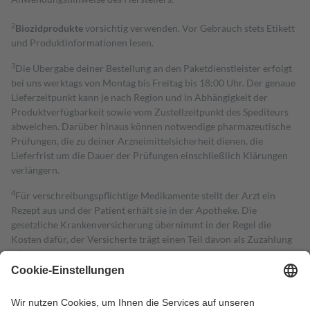
2
Biozidprodukte
vorsichtig verwenden. Vor Gebrauch stets Etikett
und Produktinformationen lesen.
3
Die Übergabe deiner Bestellung an den Paketdienstleister erfolgt
bei uns werktags von Montag bis Freitag bis 18:00 Uhr. Der genaue
Lieferzeitpunkt kann je nach Region und in Abhängigkeit der
Produktverfügbarkeit sowie vom Zustellzeitpunkt des Spediteurs
abweichen. Darüber hinaus können notwendige pharmazeutische
Prüfungen, die zu deiner Arzneimittelsicherheit dienen, die
Lieferfrist um die Dauer der Prüfungen einschließlich Klärungen
verlängern.
4
Für verschreibungspflichtige Medikamente stellt der Arzt ein
Rezept aus und der Patient erhält sie in der Apotheke. Die
gesetzliche Krankenversicherung übernimmt in der Regel die
Kosten dafür, der Versicherte trägt einen Teil davon als Zuzahlung
mit.
Grundsätzlich leisten Mitglieder Zuzahlungen in Höhe von zehn
Prozent des Abgabepreises,
mindestens
jedoch
fünf Euro
und
höchstens zehn Euro.
Es sind jedoch nie mehr als die tatsächlichen