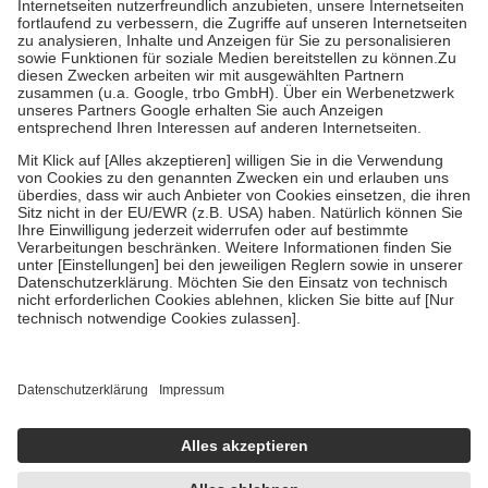
Kosten der Leistung zu entrichten.
Diese Regeln gelten grundsätzlich auch für Online-Apotheken.
Bei Heilmitteln und häuslicher Krankenpflege beträgt die
Zuzahlung zehn Prozent der Kosten sowie zehn Euro je
Verordnung.
Um das Engagement der Versicherten für ihre eigene Gesundheit zu
stärken und die besondere Stellung der Familie zu unterstützen,
fallen
keine Zuzahlungen
an bei:
• Kindern und Jugendlichen bis zum vollendeten 18. Lebensjahr
mit Ausnahme der Fahrkosten
• Untersuchungen zur Vorsorge und Früherkennung, die von der
GKV getragen werden
• empfohlenen Schutzimpfungen
• Harn- und Blutteststreifen
Wir nutzen Trusted Shops als unabhängigen Dienstleister für die
Einholung von Bewertungen. Trusted Shops hat Maßnahmen
getroffen, um sicherzustellen, dass es sich um echte Bewertungen
handelt. Mehr Informationen findest du hier:
https://help.etrusted.com/hc/de/articles/4419944605341
Einige Bilder und Inhalte wurden unter Zuhilfenahme künstlicher