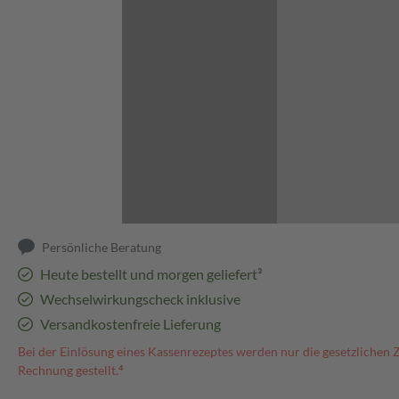
Abbildung kann abweichen
Persönliche Beratung
Heute bestellt und morgen geliefert³
Wechselwirkungscheck inklusive
Versandkostenfreie Lieferung
Bei der Einlösung eines Kassenrezeptes werden nur die gesetzlichen 
Rechnung gestellt.⁴