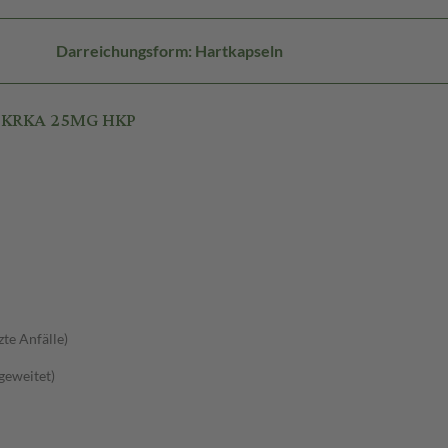
Darreichungsform: Hartkapseln
N KRKA 25MG HKP
zte Anfälle)
sgeweitet)