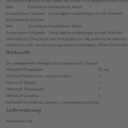
Die Dosierung wird in der Regel von Ihrem Arzt langsam erhöht und a
Wer
Einzeldosis
Gesamtdosis
Wann
Erwachsene
2 Kapseln
3-mal täglich
unabhängig von der Mahlzeit
Bei schweren Formen:
Wer
Einzeldosis
Gesamtdosis
Wann
Erwachsene
4 Kapseln
3-mal täglich
unabhängig von der Mahlzeit
Höchstdosis: Eine Dosis von 24 Kapseln pro Tag sollte nicht überschr
reduzieren oder den Dosierungsabstand verlängern. Ältere Patienten:
Wirkstoffe
Die angegebenen Mengen sind bezogen auf 1 Kapsel
Hilfsstoff
Pregabalin
25 mg
Hilfsstoff
Maisstärke, vorverkleistert
+
Hilfsstoff
Talkum
+
Hilfsstoff
Titandioxid
+
Hilfsstoff
Gelatine
+
Hilfsstoff
Drucktinte, schwarz, propylenglycolhaltig
+
Aufbewahrung
Aufbewahrung