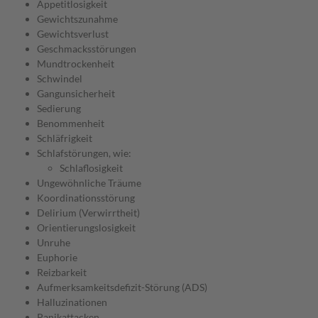
Appetitlosigkeit
Gewichtszunahme
Gewichtsverlust
Geschmacksstörungen
Mundtrockenheit
Schwindel
Gangunsicherheit
Sedierung
Benommenheit
Schläfrigkeit
Schlafstörungen, wie:
Schlaflosigkeit
Ungewöhnliche Träume
Koordinationsstörung
Delirium (Verwirrtheit)
Orientierungslosigkeit
Unruhe
Euphorie
Reizbarkeit
Aufmerksamkeitsdefizit-Störung (ADS)
Halluzinationen
Panikattacken