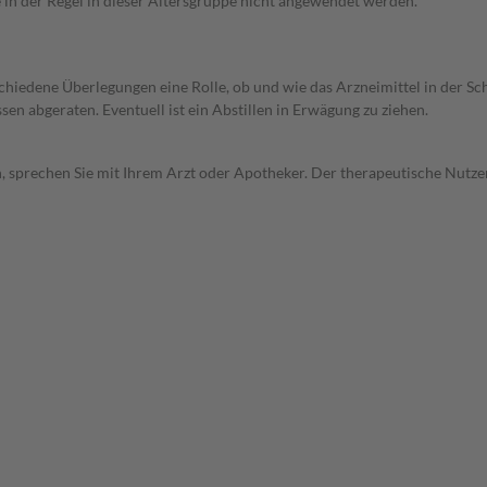
e in der Regel in dieser Altersgruppe nicht angewendet werden.
rschiedene Überlegungen eine Rolle, ob und wie das Arzneimittel in der
en abgeraten. Eventuell ist ein Abstillen in Erwägung zu ziehen.
, sprechen Sie mit Ihrem Arzt oder Apotheker. Der therapeutische Nutzen