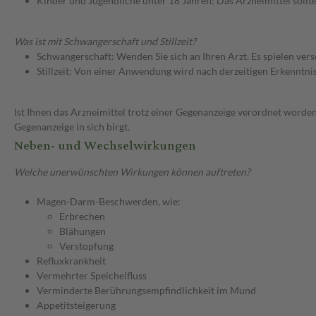
Kinder und Jugendliche unter 18 Jahren: Das Arzneimittel sollt
Was ist mit Schwangerschaft und Stillzeit?
Schwangerschaft: Wenden Sie sich an Ihren Arzt. Es spielen ve
Stillzeit: Von einer Anwendung wird nach derzeitigen Erkenntniss
Ist Ihnen das Arzneimittel trotz einer Gegenanzeige verordnet worden
Gegenanzeige in sich birgt.
Neben- und Wechselwirkungen
Welche unerwünschten Wirkungen können auftreten?
Magen-Darm-Beschwerden, wie:
Erbrechen
Blähungen
Verstopfung
Refluxkrankheit
Vermehrter Speichelfluss
Verminderte Berührungsempfindlichkeit im Mund
Appetitsteigerung