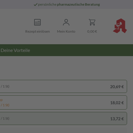
persönliche
pharmazeutische Beratung
Rezept einlösen
Mein Konto
0,00 €
Deine Vorteile
20,69 €
/ 1 St)
pp
18,02 €
/ 1 St)
13,72 €
/ 1 St)