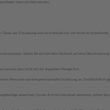
 Apotheker überschritten werden.
Dauer der Erkrankung und wird deshalb nur von Ihrem Arzt bestimmt. Pri
 Unruhe kommen. Setzen Sie sich bei dem Verdacht auf eine Überdosierun
z normal (also nicht mit der doppelten Menge) fort.
d älteren Menschen auf eine gewissenhafte Dosierung. Im Zweifelsfalle f
gsbeilage abweichen. Da der Arzt sie individuell abstimmt, sollten Si