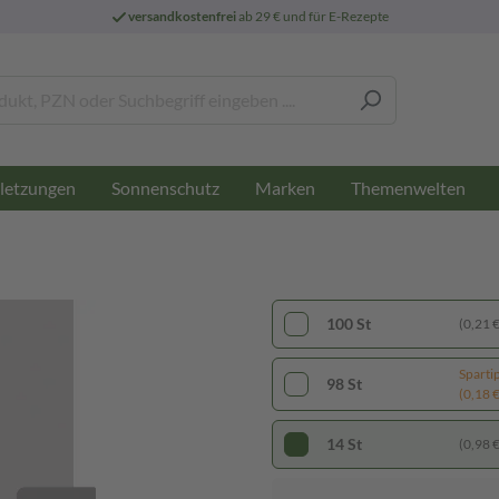
versandkostenfrei
ab 29 € und für E-Rezepte
letzungen
Sonnenschutz
Marken
Themenwelten
100 St
(0,21 € 
Sparti
98 St
(0,18 € 
14 St
(0,98 € 