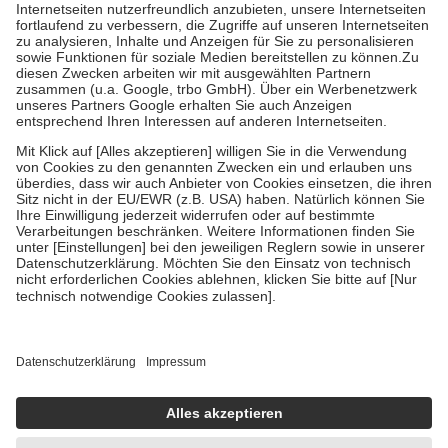
Kosten der Leistung zu entrichten.
Diese Regeln gelten grundsätzlich auch für Online-Apotheken.
Bei Heilmitteln und häuslicher Krankenpflege beträgt die
Zuzahlung zehn Prozent der Kosten sowie zehn Euro je
Verordnung.
Um das Engagement der Versicherten für ihre eigene Gesundheit zu
stärken und die besondere Stellung der Familie zu unterstützen,
fallen
keine Zuzahlungen
an bei:
• Kindern und Jugendlichen bis zum vollendeten 18. Lebensjahr
mit Ausnahme der Fahrkosten
• Untersuchungen zur Vorsorge und Früherkennung, die von der
GKV getragen werden
• empfohlenen Schutzimpfungen
• Harn- und Blutteststreifen
Wir nutzen Trusted Shops als unabhängigen Dienstleister für die
Einholung von Bewertungen. Trusted Shops hat Maßnahmen
getroffen, um sicherzustellen, dass es sich um echte Bewertungen
handelt. Mehr Informationen findest du hier:
https://help.etrusted.com/hc/de/articles/4419944605341
Einige Bilder und Inhalte wurden unter Zuhilfenahme künstlicher