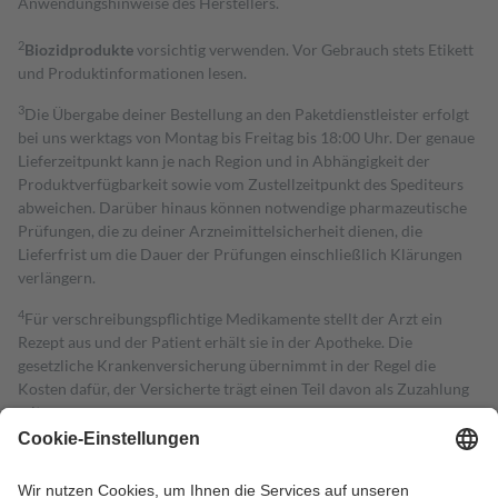
Anwendungshinweise des Herstellers.
2
Biozidprodukte
vorsichtig verwenden. Vor Gebrauch stets Etikett
und Produktinformationen lesen.
3
Die Übergabe deiner Bestellung an den Paketdienstleister erfolgt
bei uns werktags von Montag bis Freitag bis 18:00 Uhr. Der genaue
Lieferzeitpunkt kann je nach Region und in Abhängigkeit der
Produktverfügbarkeit sowie vom Zustellzeitpunkt des Spediteurs
abweichen. Darüber hinaus können notwendige pharmazeutische
Prüfungen, die zu deiner Arzneimittelsicherheit dienen, die
Lieferfrist um die Dauer der Prüfungen einschließlich Klärungen
verlängern.
4
Für verschreibungspflichtige Medikamente stellt der Arzt ein
Rezept aus und der Patient erhält sie in der Apotheke. Die
gesetzliche Krankenversicherung übernimmt in der Regel die
Kosten dafür, der Versicherte trägt einen Teil davon als Zuzahlung
mit.
Grundsätzlich leisten Mitglieder Zuzahlungen in Höhe von zehn
Prozent des Abgabepreises,
mindestens
jedoch
fünf Euro
und
höchstens zehn Euro.
Es sind jedoch nie mehr als die tatsächlichen