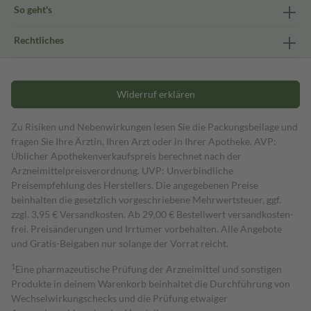
So geht's
Rechtliches
Widerruf erklären
Zu Risiken und Nebenwirkungen lesen Sie die Packungsbeilage und
fragen Sie Ihre Ärztin, Ihren Arzt oder in Ihrer Apotheke. AVP:
Üblicher Apothekenverkaufspreis berechnet nach der
Arzneimittelpreisverordnung. UVP: Unverbindliche
Preisempfehlung des Herstellers. Die angegebenen Preise
beinhalten die gesetzlich vorgeschriebene Mehrwertsteuer, ggf.
zzgl. 3,95 € Versandkosten. Ab 29,00 € Bestell­wert versand­kosten­
frei. Preisänderungen und Irrtümer vorbehalten. Alle Angebote
und Gratis-Beigaben nur solange der Vorrat reicht.
1
Eine pharmazeutische Prüfung der Arzneimittel und sonstigen
Produkte in deinem Warenkorb beinhaltet die Durchführung von
Wechselwirkungschecks und die Prüfung etwaiger