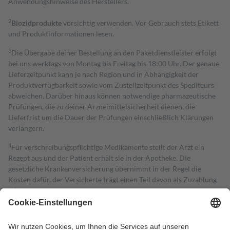
Anwendungshinweise des Herstellers.
2
Biozidprodukte
vorsichtig verwenden. Vor Gebrauch stets Etikett
und Produktinformationen lesen.
3
Die Übergabe deiner Bestellung an den Paketdienstleister erfolgt
bei uns werktags von Montag bis Freitag bis 18:00 Uhr. Der genaue
Lieferzeitpunkt kann je nach Region und in Abhängigkeit der
Produktverfügbarkeit sowie vom Zustellzeitpunkt des Spediteurs
abweichen. Darüber hinaus können notwendige pharmazeutische
Prüfungen, die zu deiner Arzneimittelsicherheit dienen, die
Lieferfrist um die Dauer der Prüfungen einschließlich Klärungen
verlängern.
4
Für verschreibungspflichtige Medikamente stellt der Arzt ein
Rezept aus und der Patient erhält sie in der Apotheke. Die
gesetzliche Krankenversicherung übernimmt in der Regel die
Kosten dafür, der Versicherte trägt einen Teil davon als Zuzahlung
mit.
Grundsätzlich leisten Mitglieder Zuzahlungen in Höhe von zehn
Prozent des Abgabepreises,
mindestens
jedoch
fünf Euro
und
höchstens zehn Euro.
Es sind jedoch nie mehr als die tatsächlichen