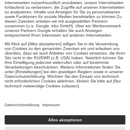
Kosten der Leistung zu entrichten.
Diese Regeln gelten grundsätzlich auch für Online-Apotheken.
Bei Heilmitteln und häuslicher Krankenpflege beträgt die
Zuzahlung zehn Prozent der Kosten sowie zehn Euro je
Verordnung.
Um das Engagement der Versicherten für ihre eigene Gesundheit zu
stärken und die besondere Stellung der Familie zu unterstützen,
fallen
keine Zuzahlungen
an bei:
• Kindern und Jugendlichen bis zum vollendeten 18. Lebensjahr
mit Ausnahme der Fahrkosten
• Untersuchungen zur Vorsorge und Früherkennung, die von der
GKV getragen werden
• empfohlenen Schutzimpfungen
• Harn- und Blutteststreifen
Wir nutzen Trusted Shops als unabhängigen Dienstleister für die
Einholung von Bewertungen. Trusted Shops hat Maßnahmen
getroffen, um sicherzustellen, dass es sich um echte Bewertungen
handelt. Mehr Informationen findest du hier:
https://help.etrusted.com/hc/de/articles/4419944605341
Einige Bilder und Inhalte wurden unter Zuhilfenahme künstlicher