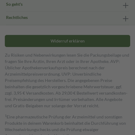
So geht's
Rechtliches
Widerruf erklären
Zu Risiken und Nebenwirkungen lesen Sie die Packungsbeilage und
fragen Sie Ihre Ärztin, Ihren Arzt oder in Ihrer Apotheke. AVP:
Üblicher Apothekenverkaufspreis berechnet nach der
Arzneimittelpreisverordnung. UVP: Unverbindliche
Preisempfehlung des Herstellers. Die angegebenen Preise
beinhalten die gesetzlich vorgeschriebene Mehrwertsteuer, ggf.
zzgl. 3,95 € Versandkosten. Ab 29,00 € Bestell­wert versand­kosten­
frei. Preisänderungen und Irrtümer vorbehalten. Alle Angebote
und Gratis-Beigaben nur solange der Vorrat reicht.
1
Eine pharmazeutische Prüfung der Arzneimittel und sonstigen
Produkte in deinem Warenkorb beinhaltet die Durchführung von
Wechselwirkungschecks und die Prüfung etwaiger