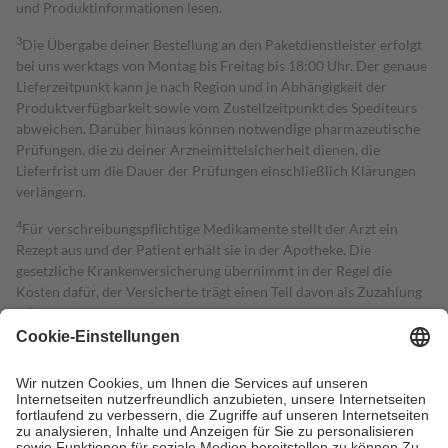
und Produktinformationen lesen.
3
Die Übergabe deiner Bestellung an den Paketdienstleister erfolgt
bei uns werktags von Montag bis Freitag bis 18:00 Uhr. Der genaue
Lieferzeitpunkt kann je nach Region und in Abhängigkeit der
Produktverfügbarkeit sowie vom Zustellzeitpunkt des Spediteurs
abweichen. Darüber hinaus können notwendige pharmazeutische
Prüfungen, die zu deiner Arzneimittelsicherheit dienen, die
Lieferfrist um die Dauer der Prüfungen einschließlich Klärungen
verlängern.
4
Für verschreibungspflichtige Medikamente stellt der Arzt ein
Rezept aus und der Patient erhält sie in der Apotheke. Die
gesetzliche Krankenversicherung übernimmt in der Regel die
Kosten dafür, der Versicherte trägt einen Teil davon als Zuzahlung
mit.
Grundsätzlich leisten Mitglieder Zuzahlungen in Höhe von zehn
Prozent des Abgabepreises,
mindestens
jedoch
fünf Euro
und
höchstens zehn Euro.
Es sind jedoch nie mehr als die tatsächlichen
Kosten der Leistung zu entrichten.
Diese Regeln gelten grundsätzlich auch für Online-Apotheken.
Bei Heilmitteln und häuslicher Krankenpflege beträgt die