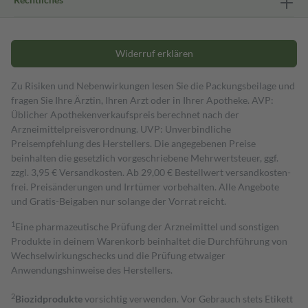
Widerruf erklären
Zu Risiken und Nebenwirkungen lesen Sie die Packungsbeilage und
fragen Sie Ihre Ärztin, Ihren Arzt oder in Ihrer Apotheke. AVP:
Üblicher Apothekenverkaufspreis berechnet nach der
Arzneimittelpreisverordnung. UVP: Unverbindliche
Preisempfehlung des Herstellers. Die angegebenen Preise
beinhalten die gesetzlich vorgeschriebene Mehrwertsteuer, ggf.
zzgl. 3,95 € Versandkosten. Ab 29,00 € Bestell­wert versand­kosten­
frei. Preisänderungen und Irrtümer vorbehalten. Alle Angebote
und Gratis-Beigaben nur solange der Vorrat reicht.
1
Eine pharmazeutische Prüfung der Arzneimittel und sonstigen
Produkte in deinem Warenkorb beinhaltet die Durchführung von
Wechselwirkungschecks und die Prüfung etwaiger
Anwendungshinweise des Herstellers.
2
Biozidprodukte
vorsichtig verwenden. Vor Gebrauch stets Etikett