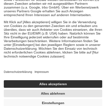
Zuzahlung zehn Prozent der Kosten sowie zehn Euro je
Verordnung.
Um das Engagement der Versicherten für ihre eigene Gesundheit zu
stärken und die besondere Stellung der Familie zu unterstützen,
fallen
keine Zuzahlungen
an bei:
• Kindern und Jugendlichen bis zum vollendeten 18. Lebensjahr
mit Ausnahme der Fahrkosten
• Untersuchungen zur Vorsorge und Früherkennung, die von der
GKV getragen werden
• empfohlenen Schutzimpfungen
• Harn- und Blutteststreifen
Wir nutzen Trusted Shops als unabhängigen Dienstleister für die
Einholung von Bewertungen. Trusted Shops hat Maßnahmen
getroffen, um sicherzustellen, dass es sich um echte Bewertungen
handelt. Mehr Informationen findest du hier:
https://help.etrusted.com/hc/de/articles/4419944605341
Einige Bilder und Inhalte wurden unter Zuhilfenahme künstlicher
Intelligenz erstellt.