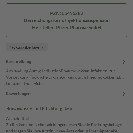
PZN: 05496282
Darreichungsform: Injektionssuspension
Hersteller: Pfizer Pharma GmbH
Packungsbeilage
Beschreibung
Anwendung &amp; IndikationPneumokokken-Infektion, zur
Vorbeugung (mögliche Erkrankungen durch Pneumokokken z.B.:
Lungenentzü…
Mehr
Bewertungen
Hinweistexte und Pflichtangaben
Arzneimittel
Zu Risiken und Nebenwirkungen lesen Sie die Packungsbeilage
und fragen Sie Ihre Ärztin, Ihren Arzt oder in Ihrer Apotheke.