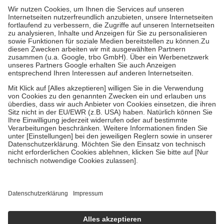
mit.
Grundsätzlich leisten Mitglieder Zuzahlungen in Höhe von zehn
Prozent des Abgabepreises,
mindestens
jedoch
fünf Euro
und
höchstens zehn Euro.
Es sind jedoch nie mehr als die tatsächlichen
Kosten der Leistung zu entrichten.
Diese Regeln gelten grundsätzlich auch für Online-Apotheken.
Bei Heilmitteln und häuslicher Krankenpflege beträgt die
Zuzahlung zehn Prozent der Kosten sowie zehn Euro je
Verordnung.
Um das Engagement der Versicherten für ihre eigene Gesundheit zu
stärken und die besondere Stellung der Familie zu unterstützen,
fallen
keine Zuzahlungen
an bei:
• Kindern und Jugendlichen bis zum vollendeten 18. Lebensjahr
mit Ausnahme der Fahrkosten
• Untersuchungen zur Vorsorge und Früherkennung, die von der
GKV getragen werden
• empfohlenen Schutzimpfungen
• Harn- und Blutteststreifen
Wir nutzen Trusted Shops als unabhängigen Dienstleister für die
Einholung von Bewertungen. Trusted Shops hat Maßnahmen
getroffen, um sicherzustellen, dass es sich um echte Bewertungen