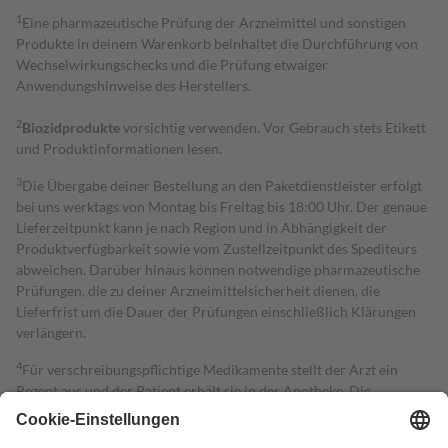
1
Eine pharmazeutische Prüfung der Arzneimittel und sonstigen
Produkte in deinem Warenkorb beinhaltet die Durchführung von
Wechselwirkungschecks und die Prüfung etwaiger
Anwendungshinweise des Herstellers.
2
Biozidprodukte
vorsichtig verwenden. Vor Gebrauch stets Etikett
und Produktinformationen lesen.
3
Die Übergabe deiner Bestellung an den Paketdienstleister erfolgt
bei uns werktags von Montag bis Freitag bis 18:00 Uhr. Der genaue
Lieferzeitpunkt kann je nach Region und in Abhängigkeit der
Produktverfügbarkeit sowie vom Zustellzeitpunkt des Spediteurs
abweichen. Darüber hinaus können notwendige pharmazeutische
Prüfungen, die zu deiner Arzneimittelsicherheit dienen, die
Lieferfrist um die Dauer der Prüfungen einschließlich Klärungen
verlängern.
4
Für verschreibungspflichtige Medikamente stellt der Arzt ein
Rezept aus und der Patient erhält sie in der Apotheke. Die
gesetzliche Krankenversicherung übernimmt in der Regel die
Kosten dafür, der Versicherte trägt einen Teil davon als Zuzahlung