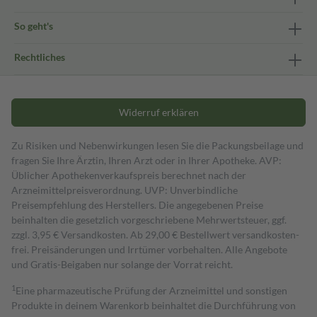
So geht's
Rechtliches
Widerruf erklären
Zu Risiken und Nebenwirkungen lesen Sie die Packungsbeilage und
fragen Sie Ihre Ärztin, Ihren Arzt oder in Ihrer Apotheke. AVP:
Üblicher Apothekenverkaufspreis berechnet nach der
Arzneimittelpreisverordnung. UVP: Unverbindliche
Preisempfehlung des Herstellers. Die angegebenen Preise
beinhalten die gesetzlich vorgeschriebene Mehrwertsteuer, ggf.
zzgl. 3,95 € Versandkosten. Ab 29,00 € Bestell­wert versand­kosten­
frei. Preisänderungen und Irrtümer vorbehalten. Alle Angebote
und Gratis-Beigaben nur solange der Vorrat reicht.
1
Eine pharmazeutische Prüfung der Arzneimittel und sonstigen
Produkte in deinem Warenkorb beinhaltet die Durchführung von