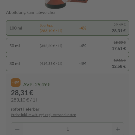
Abbildung kann abweichen
29,49 €
Spartipp
100 ml
-4%
28,31 €
(283,10 € / 1 l)
18,35 €
50 ml
-4%
(352,20 € / 1 l)
17,61 €
13,11 €
30 ml
-4%
(419,33 € / 1 l)
12,58 €
-4%
AVP:
29,49 €
28,31 €
283,10 € / 1 l
sofort lieferbar
Preise inkl. MwSt. ggf. zzgl. Versandkosten