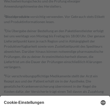
Wechselwirkungschecks und die Prüfung etwaiger
Anwendungshinweise des Herstellers.
2
Biozidprodukte
vorsichtig verwenden. Vor Gebrauch stets Etikett
und Produktinformationen lesen.
3
Die Übergabe deiner Bestellung an den Paketdienstleister erfolgt
bei uns werktags von Montag bis Freitag bis 18:00 Uhr. Der genaue
Lieferzeitpunkt kann je nach Region und in Abhängigkeit der
Produktverfügbarkeit sowie vom Zustellzeitpunkt des Spediteurs
abweichen. Darüber hinaus können notwendige pharmazeutische
Prüfungen, die zu deiner Arzneimittelsicherheit dienen, die
Lieferfrist um die Dauer der Prüfungen einschließlich Klärungen
verlängern.
4
Für verschreibungspflichtige Medikamente stellt der Arzt ein
Rezept aus und der Patient erhält sie in der Apotheke. Die
gesetzliche Krankenversicherung übernimmt in der Regel die
Kosten dafür, der Versicherte trägt einen Teil davon als Zuzahlung
mit.
Grundsätzlich leisten Mitglieder Zuzahlungen in Höhe von zehn
Prozent des Abgabepreises,
mindestens
jedoch
fünf Euro
und