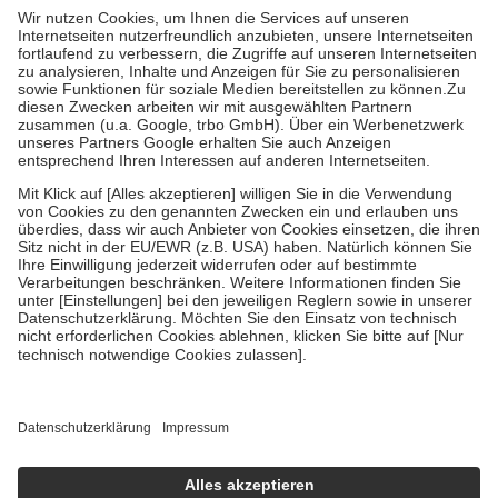
höchstens zehn Euro.
Es sind jedoch nie mehr als die tatsächlichen
Kosten der Leistung zu entrichten.
Diese Regeln gelten grundsätzlich auch für Online-Apotheken.
Bei Heilmitteln und häuslicher Krankenpflege beträgt die
Zuzahlung zehn Prozent der Kosten sowie zehn Euro je
Verordnung.
Um das Engagement der Versicherten für ihre eigene Gesundheit zu
stärken und die besondere Stellung der Familie zu unterstützen,
fallen
keine Zuzahlungen
an bei:
• Kindern und Jugendlichen bis zum vollendeten 18. Lebensjahr
mit Ausnahme der Fahrkosten
• Untersuchungen zur Vorsorge und Früherkennung, die von der
GKV getragen werden
• empfohlenen Schutzimpfungen
• Harn- und Blutteststreifen
Wir nutzen Trusted Shops als unabhängigen Dienstleister für die
Einholung von Bewertungen. Trusted Shops hat Maßnahmen
getroffen, um sicherzustellen, dass es sich um echte Bewertungen
handelt. Mehr Informationen findest du hier:
https://help.etrusted.com/hc/de/articles/4419944605341