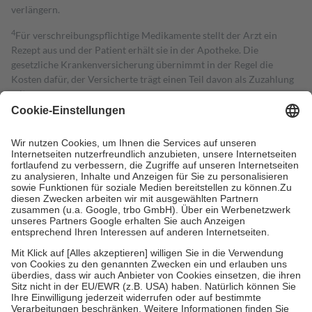
verlängern.
4
Für verschreibungspflichtige Medikamente stellt der Arzt ein
Rezept aus und der Patient erhält sie in der Apotheke. Die
gesetzliche Krankenversicherung übernimmt in der Regel die
Kosten dafür, der Versicherte trägt einen Teil davon als Zuzahlung
mit.
Grundsätzlich leisten Mitglieder Zuzahlungen in Höhe von zehn
Prozent des Abgabepreises,
mindestens
jedoch
fünf Euro
und
höchstens zehn Euro.
Es sind jedoch nie mehr als die tatsächlichen
Kosten der Leistung zu entrichten.
Diese Regeln gelten grundsätzlich auch für Online-Apotheken.
Bei Heilmitteln und häuslicher Krankenpflege beträgt die
Zuzahlung zehn Prozent der Kosten sowie zehn Euro je
Verordnung.
Um das Engagement der Versicherten für ihre eigene Gesundheit zu
stärken und die besondere Stellung der Familie zu unterstützen,
fallen
keine Zuzahlungen
an bei:
• Kindern und Jugendlichen bis zum vollendeten 18. Lebensjahr
mit Ausnahme der Fahrkosten
• Untersuchungen zur Vorsorge und Früherkennung, die von der