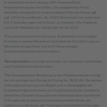
Arzneimittelpreisverordnung. UVP: Unverbindliche
Preisempfehlung des Herstellers. Die angegebenen Preise
beinhalten die gesetzlich vorgeschriebene Mehrwertsteuer, ggf.
zzgl. 3,95 € Versandkosten. Ab 29,00 € Bestell­wert versand­kosten­
frei. Preisänderungen und Irrtümer vorbehalten. Alle Angebote
und Gratis-Beigaben nur solange der Vorrat reicht.
1
Eine pharmazeutische Prüfung der Arzneimittel und sonstigen
Produkte in deinem Warenkorb beinhaltet die Durchführung von
Wechselwirkungschecks und die Prüfung etwaiger
Anwendungshinweise des Herstellers.
2
Biozidprodukte
vorsichtig verwenden. Vor Gebrauch stets Etikett
und Produktinformationen lesen.
3
Die Übergabe deiner Bestellung an den Paketdienstleister erfolgt
bei uns werktags von Montag bis Freitag bis 18:00 Uhr. Der genaue
Lieferzeitpunkt kann je nach Region und in Abhängigkeit der
Produktverfügbarkeit sowie vom Zustellzeitpunkt des Spediteurs
abweichen. Darüber hinaus können notwendige pharmazeutische
Prüfungen, die zu deiner Arzneimittelsicherheit dienen, die
Lieferfrist um die Dauer der Prüfungen einschließlich Klärungen