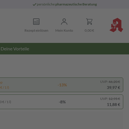
persönliche
pharmazeutische Beratung
Rezept einlösen
Mein Konto
0,00 €
Deine Vorteile
UVP:
46,20 €
pp
-13%
39,97 €
 / 1 l)
UVP:
12,95 €
-8%
 € / 1 l)
11,88 €