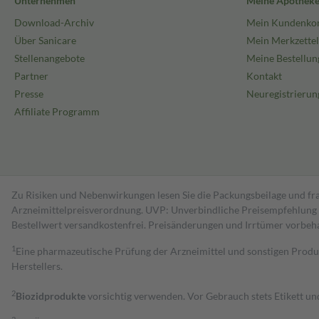
Unternehmen
Meine Apothek
Download-Archiv
Mein Kundenko
Über Sanicare
Mein Merkzettel
Stellenangebote
Meine Bestellun
Partner
Kontakt
Presse
Neuregistrierun
Affiliate Programm
Zu Risiken und Nebenwirkungen lesen Sie die Packungsbeilage und fra
Arzneimittelpreisverordnung. UVP: Unverbindliche Preisempfehlung de
Bestell­wert versand­kosten­frei. Preisänderungen und Irrtümer vorbeh
1
Eine pharmazeutische Prüfung der Arzneimittel und sonstigen Pro
Herstellers.
2
Biozidprodukte
vorsichtig verwenden. Vor Gebrauch stets Etikett u