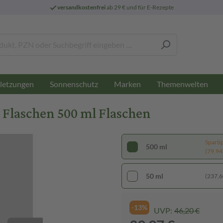
versandkostenfrei
ab 29 € und für E-Rezepte
letzungen
Sonnenschutz
Marken
Themenwelten
Flaschen 500 ml Flaschen
Sparti
500 ml
(79,94 €
50 ml
(237,60
-13%
UVP:
46,20 €