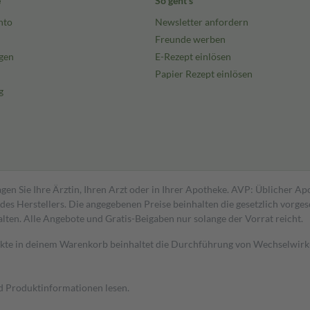
e
So geht's
nto
Newsletter anfordern
Freunde werben
gen
E-Rezept einlösen
Papier Rezept einlösen
g
gen Sie Ihre Ärztin, Ihren Arzt oder in Ihrer Apotheke. AVP: Üblicher A
s Herstellers. Die angegebenen Preise beinhalten die gesetzlich vorgesc
alten. Alle Angebote und Gratis-Beigaben nur solange der Vorrat reicht.
dukte in deinem Warenkorb beinhaltet die Durchführung von Wechselwir
nd Produktinformationen lesen.