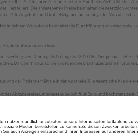
gen Sie Ihre Ärztin, Ihren Arzt oder in Ihrer Apotheke. AVP: Üblicher A
s Herstellers. Die angegebenen Preise beinhalten die gesetzlich vorgesc
alten. Alle Angebote und Gratis-Beigaben nur solange der Vorrat reicht.
dukte in deinem Warenkorb beinhaltet die Durchführung von Wechselwir
nd Produktinformationen lesen.
 uns werktags von Montag bis Freitag bis 18:00 Uhr. Der genaue Lieferze
ichen. Darüber hinaus können notwendige pharmazeutische Prüfungen, die
aus und der Patient erhält sie in der Apotheke. Die gesetzliche Krankenv
ent des Abgabepreises,
mindestens
jedoch
fünf Euro
und
höchstens zehn 
zehn Prozent der Kosten sowie zehn Euro je Verordnung.
rken und die besondere Stellung der Familie zu unterstützen, fallen
kein
 Ausnahme der Fahrkosten
 getragen werden