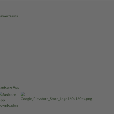
Bewerte uns
Sanicare App