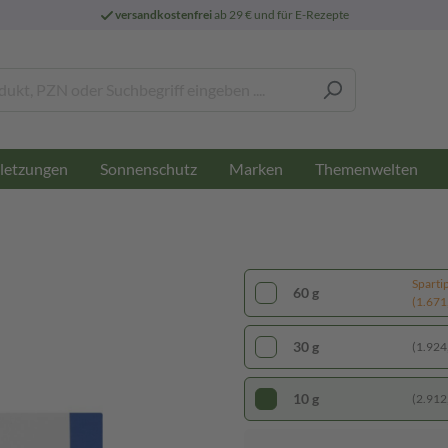
versandkostenfrei
ab 29 € und für E-Rezepte
letzungen
Sonnenschutz
Marken
Themenwelten
Sparti
60 g
(1.671,
30 g
(1.924,
10 g
(2.912,