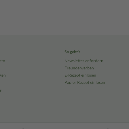
e
So geht's
nto
Newsletter anfordern
Freunde werben
gen
E-Rezept einlösen
Papier Rezept einlösen
g