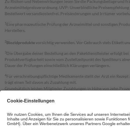
Zu Risiken und Nebenwirkungen lesen Sie die Packungsbeilage und fra
Arzneimittelpreisverordnung. UVP: Unverbindliche Preisempfehlung de
Bestell­wert versand­kosten­frei. Preisänderungen und Irrtümer vorbeh
1
Eine pharmazeutische Prüfung der Arzneimittel und sonstigen Pro
Herstellers.
2
Biozidprodukte
vorsichtig verwenden. Vor Gebrauch stets Etikett u
3
Die Übergabe deiner Bestellung an den Paketdienstleister erfolgt bei
Produktverfügbarkeit sowie vom Zustellzeitpunkt des Spediteurs abwe
Dauer der Prüfungen einschließlich Klärungen verlängern.
4
Für verschreibungspflichtige Medikamente stellt der Arzt ein Rezept 
trägt einen Teil davon als Zuzahlung mit.
Grundsätzlich leisten Mitglieder Zuzahlungen in Höhe von zehn Proz
zu entrichten.
Diese Regeln gelten grundsätzlich auch für Online-Apotheken.
Bei Heilmitteln und häuslicher Krankenpflege beträgt die Zuzahlung 
Um das Engagement der Versicherten für ihre eigene Gesundheit zu stä
• Kindern und Jugendlichen bis zum vollendeten 18. Lebensjahr mit
• Untersuchungen zur Vorsorge und Früherkennung, die von der GKV