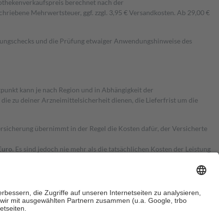
pothekenverkaufspreis berechnet nach der
hriebene Mehrwertsteuer, ggf. zzgl. 3,95 € Versandkosten. Ab 29,00 €
kungschecks und die Prüfung etwaiger Anwendungshinweise des
itpunkt kann je nach Region und in Abhängigkeit der
 zu deiner Arzneimittelsicherheit dienen, die Lieferfrist um die
ersicherung übernimmt in der Regel die Kosten dafür, der Versicherte
Euro.
Es sind jedoch nie mehr als die tatsächlichen Kosten der Leistung
e Zuzahlungen
an bei: