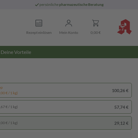
persönliche
pharmazeutische Beratung
Rezept einlösen
Mein Konto
0,00 €
Deine Vorteile
pp
100,26 €
00 € / 1 kg)
57,74 €
67 € / 1 kg)
29,12 €
00 € / 1 kg)