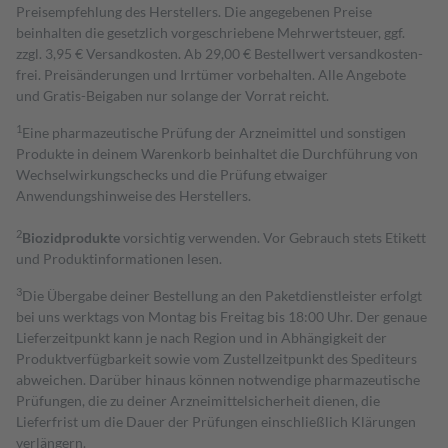
Preisempfehlung des Herstellers. Die angegebenen Preise
beinhalten die gesetzlich vorgeschriebene Mehrwertsteuer, ggf.
zzgl. 3,95 € Versandkosten. Ab 29,00 € Bestell­wert versand­kosten­
frei. Preisänderungen und Irrtümer vorbehalten. Alle Angebote
und Gratis-Beigaben nur solange der Vorrat reicht.
1
Eine pharmazeutische Prüfung der Arzneimittel und sonstigen
Produkte in deinem Warenkorb beinhaltet die Durchführung von
Wechselwirkungschecks und die Prüfung etwaiger
Anwendungshinweise des Herstellers.
2
Biozidprodukte
vorsichtig verwenden. Vor Gebrauch stets Etikett
und Produktinformationen lesen.
3
Die Übergabe deiner Bestellung an den Paketdienstleister erfolgt
bei uns werktags von Montag bis Freitag bis 18:00 Uhr. Der genaue
Lieferzeitpunkt kann je nach Region und in Abhängigkeit der
Produktverfügbarkeit sowie vom Zustellzeitpunkt des Spediteurs
abweichen. Darüber hinaus können notwendige pharmazeutische
Prüfungen, die zu deiner Arzneimittelsicherheit dienen, die
Lieferfrist um die Dauer der Prüfungen einschließlich Klärungen
verlängern.