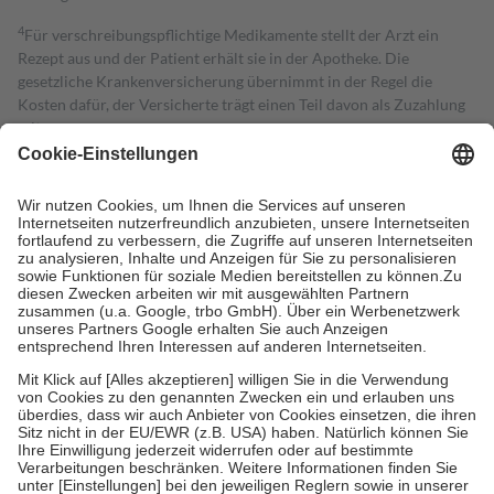
4
Für verschreibungspflichtige Medikamente stellt der Arzt ein
Rezept aus und der Patient erhält sie in der Apotheke. Die
gesetzliche Krankenversicherung übernimmt in der Regel die
Kosten dafür, der Versicherte trägt einen Teil davon als Zuzahlung
mit.
Grundsätzlich leisten Mitglieder Zuzahlungen in Höhe von zehn
Prozent des Abgabepreises,
mindestens
jedoch
fünf Euro
und
höchstens zehn Euro.
Es sind jedoch nie mehr als die tatsächlichen
Kosten der Leistung zu entrichten.
Diese Regeln gelten grundsätzlich auch für Online-Apotheken.
Bei Heilmitteln und häuslicher Krankenpflege beträgt die
Zuzahlung zehn Prozent der Kosten sowie zehn Euro je
Verordnung.
Um das Engagement der Versicherten für ihre eigene Gesundheit zu
stärken und die besondere Stellung der Familie zu unterstützen,
fallen
keine Zuzahlungen
an bei:
• Kindern und Jugendlichen bis zum vollendeten 18. Lebensjahr
mit Ausnahme der Fahrkosten
• Untersuchungen zur Vorsorge und Früherkennung, die von der
GKV getragen werden