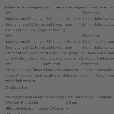
Folgende Dosierungsempfehlungen werden gegeben - die Dosierung fü
Wer
Einzeldosis
Säuglinge und Kinder von 6 Monaten - 12 Jahren
1-2 Inhalationsampu
Jugendliche ab 12 Jahren und Erwachsene
2-4 Inhalationsampu
Asthma bronchiale - Folgebehandlung:
Wer
Einzeldosis
Säuglinge und Kinder von 6 Monaten - 12 Jahren
1/2-1 Inhalationsam
Jugendliche ab 12 Jahren und Erwachsene
1-2 Inhalationsampu
Asthma bronchiale: Höchstdosis für Säuglinge und Kinder von 6 Monat
Jugendliche ab 12 Jahren und Erwachsene: Eine Dosis von 8 Inhalatio
Wer
Einzeldosis
Gesamtdosis
Kleinkinder und Kinder
4 Inhalationsampullen
4 Inhalationsampullen
Alternativ können auch jeweils 2 Inhalationsampullen im Abstand v
wiederholt werden.
Wirkstoffe
Die angegebenen Mengen sind bezogen auf 2 ml Lösung = 1 Ampulle
Wirkstoff
Budesonid
0,5 mg
Hilfsstoff
Dinatrium edetat-2-Wasser
+