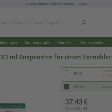
versandkostenfrei
ab 29 € und für E-Rezepte
letzungen
Sonnenschutz
Marken
Themenwelten
X2 ml Suspension für einen Vernebler
Sparti
40X2 ml
(749,00
20X2 ml
(935,75
37,43 €
935,75 € / 1 l