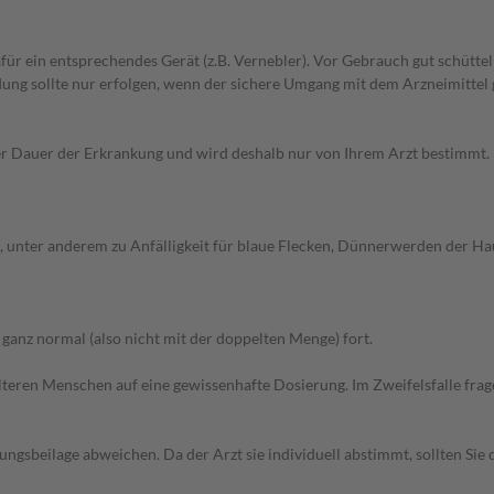
dafür ein entsprechendes Gerät (z.B. Vernebler). Vor Gebrauch gut schütte
g sollte nur erfolgen, wenn der sichere Umgang mit dem Arzneimittel g
Dauer der Erkrankung und wird deshalb nur von Ihrem Arzt bestimmt. Pri
unter anderem zu Anfälligkeit für blaue Flecken, Dünnerwerden der Hau
anz normal (also nicht mit der doppelten Menge) fort.
d älteren Menschen auf eine gewissenhafte Dosierung. Im Zweifelsfalle f
gsbeilage abweichen. Da der Arzt sie individuell abstimmt, sollten Si