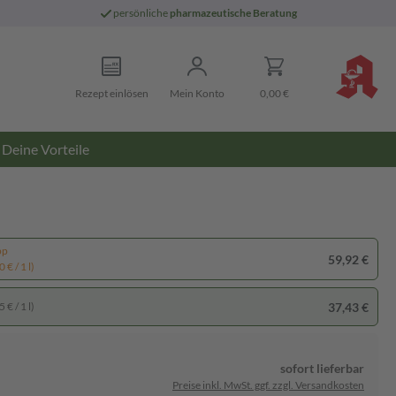
persönliche
pharmazeutische Beratung
Rezept einlösen
Mein Konto
0,00 €
Deine Vorteile
pp
59,92 €
 € / 1 l)
37,43 €
 € / 1 l)
sofort lieferbar
Preise inkl. MwSt. ggf. zzgl. Versandkosten