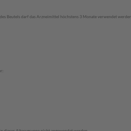
 des Beutels darf das Arzneimittel höchstens 3 Monate verwendet werden
r:
l in dieser Altersgruppe nicht angewendet werden.