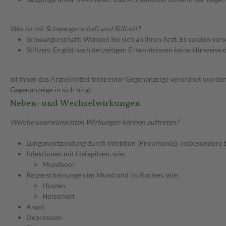
Was ist mit Schwangerschaft und Stillzeit?
Schwangerschaft: Wenden Sie sich an Ihren Arzt. Es spielen ve
Stillzeit: Es gibt nach derzeitigen Erkenntnissen keine Hinweise
Ist Ihnen das Arzneimittel trotz einer Gegenanzeige verordnet worden
Gegenanzeige in sich birgt.
Neben- und Wechselwirkungen
Welche unerwünschten Wirkungen können auftreten?
Lungenentzündung durch Infektion (Pneumonie), insbesondere 
Infektionen mit Hefepilzen, wie:
Mundsoor
Reizerscheinungen im Mund und im Rachen, wie:
Husten
Heiserkeit
Angst
Depression