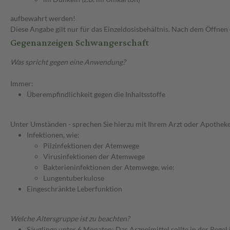
aufbewahrt werden!
Diese Angabe gilt nur für das Einzeldosisbehältnis. Nach dem Öffnen
Gegenanzeigen Schwangerschaft
Was spricht gegen eine Anwendung?
Immer:
Überempfindlichkeit gegen die Inhaltsstoffe
Unter Umständen - sprechen Sie hierzu mit Ihrem Arzt oder Apotheke
Infektionen, wie:
Pilzinfektionen der Atemwege
Virusinfektionen der Atemwege
Bakterieninfektionen der Atemwege, wie:
Lungentuberkulose
Eingeschränkte Leberfunktion
Welche Altersgruppe ist zu beachten?
Säuglinge unter 6 Monaten: Das Arzneimittel sollte in der Rege