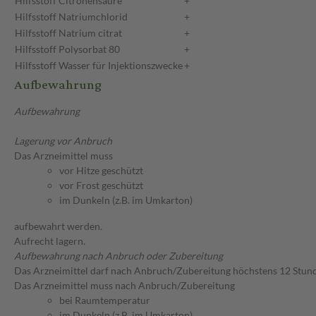
Hilfsstoff
Citronensäure
+
Hilfsstoff
Natriumchlorid
+
Hilfsstoff
Natrium citrat
+
Hilfsstoff
Polysorbat 80
+
Hilfsstoff
Wasser für Injektionszwecke
+
Aufbewahrung
Aufbewahrung
Lagerung vor Anbruch
Das Arzneimittel muss
vor Hitze geschützt
vor Frost geschützt
im Dunkeln (z.B. im Umkarton)
aufbewahrt werden.
Aufrecht lagern.
Aufbewahrung nach Anbruch oder Zubereitung
Das Arzneimittel darf nach Anbruch/Zubereitung höchstens 12 Stu
Das Arzneimittel muss nach Anbruch/Zubereitung
bei Raumtemperatur
im Dunkeln (z.B. im Umkarton)