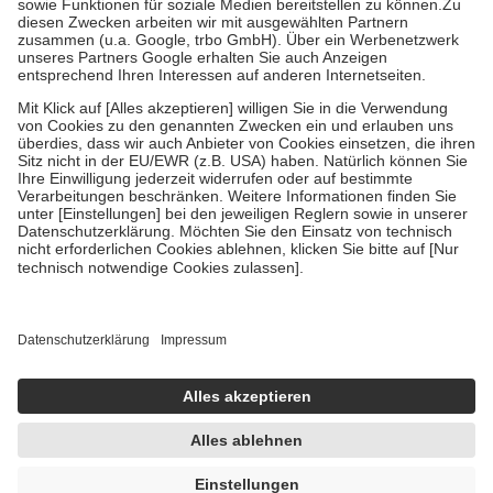
Zuzahlung zehn Prozent der Kosten sowie zehn Euro je
Verordnung.
Um das Engagement der Versicherten für ihre eigene Gesundheit zu
stärken und die besondere Stellung der Familie zu unterstützen,
fallen
keine Zuzahlungen
an bei:
• Kindern und Jugendlichen bis zum vollendeten 18. Lebensjahr
mit Ausnahme der Fahrkosten
• Untersuchungen zur Vorsorge und Früherkennung, die von der
GKV getragen werden
• empfohlenen Schutzimpfungen
• Harn- und Blutteststreifen
Wir nutzen Trusted Shops als unabhängigen Dienstleister für die
Einholung von Bewertungen. Trusted Shops hat Maßnahmen
getroffen, um sicherzustellen, dass es sich um echte Bewertungen
handelt. Mehr Informationen findest du hier:
https://help.etrusted.com/hc/de/articles/4419944605341
Einige Bilder und Inhalte wurden unter Zuhilfenahme künstlicher
Intelligenz erstellt.