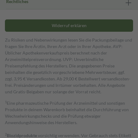
Rechtliches
Widerruf erklären
Zu Risiken und Nebenwirkungen lesen Sie die Packungsbeilage und
fragen Sie Ihre Ärztin, Ihren Arzt oder in Ihrer Apotheke. AVP:
Üblicher Apothekenverkaufspreis berechnet nach der
Arzneimittelpreisverordnung. UVP: Unverbindliche
Preisempfehlung des Herstellers. Die angegebenen Preise
beinhalten die gesetzlich vorgeschriebene Mehrwertsteuer, ggf.
zzgl. 3,95 € Versandkosten. Ab 29,00 € Bestell­wert versand­kosten­
frei. Preisänderungen und Irrtümer vorbehalten. Alle Angebote
und Gratis-Beigaben nur solange der Vorrat reicht.
1
Eine pharmazeutische Prüfung der Arzneimittel und sonstigen
Produkte in deinem Warenkorb beinhaltet die Durchführung von
Wechselwirkungschecks und die Prüfung etwaiger
Anwendungshinweise des Herstellers.
2
Biozidprodukte
vorsichtig verwenden. Vor Gebrauch stets Etikett