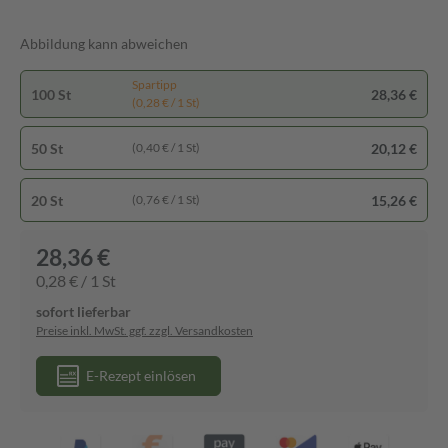
Abbildung kann abweichen
Spartipp
100 St
28,36 €
(0,28 € / 1 St)
50 St
20,12 €
(0,40 € / 1 St)
20 St
15,26 €
(0,76 € / 1 St)
28,36 €
0,28 € / 1 St
sofort lieferbar
Preise inkl. MwSt. ggf. zzgl. Versandkosten
E-Rezept einlösen