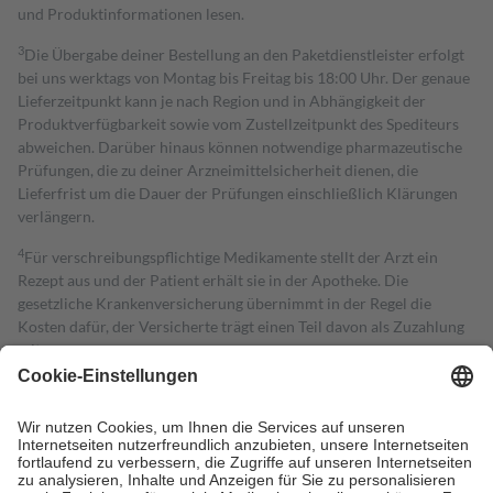
und Produktinformationen lesen.
3
Die Übergabe deiner Bestellung an den Paketdienstleister erfolgt
bei uns werktags von Montag bis Freitag bis 18:00 Uhr. Der genaue
Lieferzeitpunkt kann je nach Region und in Abhängigkeit der
Produktverfügbarkeit sowie vom Zustellzeitpunkt des Spediteurs
abweichen. Darüber hinaus können notwendige pharmazeutische
Prüfungen, die zu deiner Arzneimittelsicherheit dienen, die
Lieferfrist um die Dauer der Prüfungen einschließlich Klärungen
verlängern.
4
Für verschreibungspflichtige Medikamente stellt der Arzt ein
Rezept aus und der Patient erhält sie in der Apotheke. Die
gesetzliche Krankenversicherung übernimmt in der Regel die
Kosten dafür, der Versicherte trägt einen Teil davon als Zuzahlung
mit.
Grundsätzlich leisten Mitglieder Zuzahlungen in Höhe von zehn
Prozent des Abgabepreises,
mindestens
jedoch
fünf Euro
und
höchstens zehn Euro.
Es sind jedoch nie mehr als die tatsächlichen
Kosten der Leistung zu entrichten.
Diese Regeln gelten grundsätzlich auch für Online-Apotheken.
Bei Heilmitteln und häuslicher Krankenpflege beträgt die