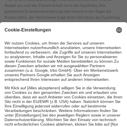
Rezept aus und der Patient erhält sie in der Apotheke. Die
gesetzliche Krankenversicherung übernimmt in der Regel die
Kosten dafür, der Versicherte trägt einen Teil davon als Zuzahlung
mit.
Grundsätzlich leisten Mitglieder Zuzahlungen in Höhe von zehn
Prozent des Abgabepreises,
mindestens
jedoch
fünf Euro
und
höchstens zehn Euro.
Es sind jedoch nie mehr als die tatsächlichen
Kosten der Leistung zu entrichten.
Diese Regeln gelten grundsätzlich auch für Online-Apotheken.
Bei Heilmitteln und häuslicher Krankenpflege beträgt die
Zuzahlung zehn Prozent der Kosten sowie zehn Euro je
Verordnung.
Um das Engagement der Versicherten für ihre eigene Gesundheit zu
stärken und die besondere Stellung der Familie zu unterstützen,
fallen
keine Zuzahlungen
an bei:
• Kindern und Jugendlichen bis zum vollendeten 18. Lebensjahr
mit Ausnahme der Fahrkosten
• Untersuchungen zur Vorsorge und Früherkennung, die von der
GKV getragen werden
• empfohlenen Schutzimpfungen
• Harn- und Blutteststreifen