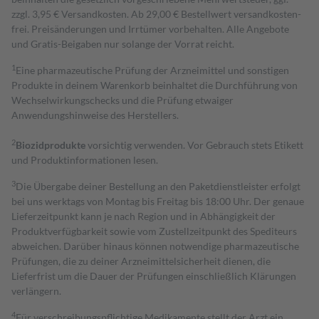
zzgl. 3,95 € Versandkosten. Ab 29,00 € Bestell­wert versand­kosten­
frei. Preisänderungen und Irrtümer vorbehalten. Alle Angebote
und Gratis-Beigaben nur solange der Vorrat reicht.
1
Eine pharmazeutische Prüfung der Arzneimittel und sonstigen
Produkte in deinem Warenkorb beinhaltet die Durchführung von
Wechselwirkungschecks und die Prüfung etwaiger
Anwendungshinweise des Herstellers.
2
Biozidprodukte
vorsichtig verwenden. Vor Gebrauch stets Etikett
und Produktinformationen lesen.
3
Die Übergabe deiner Bestellung an den Paketdienstleister erfolgt
bei uns werktags von Montag bis Freitag bis 18:00 Uhr. Der genaue
Lieferzeitpunkt kann je nach Region und in Abhängigkeit der
Produktverfügbarkeit sowie vom Zustellzeitpunkt des Spediteurs
abweichen. Darüber hinaus können notwendige pharmazeutische
Prüfungen, die zu deiner Arzneimittelsicherheit dienen, die
Lieferfrist um die Dauer der Prüfungen einschließlich Klärungen
verlängern.
4
Für verschreibungspflichtige Medikamente stellt der Arzt ein