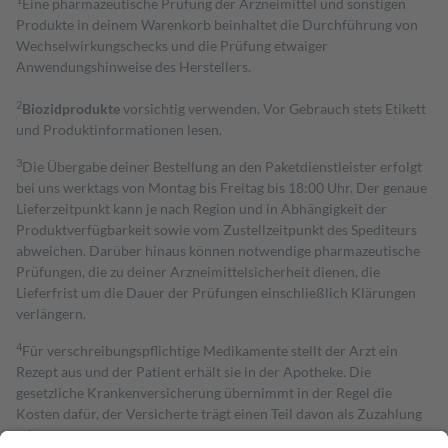
Eine pharmazeutische Prüfung der Arzneimittel und sonstigen
Produkte in deinem Warenkorb beinhaltet die Durchführung von
Wechselwirkungschecks und die Prüfung etwaiger
Anwendungshinweise des Herstellers.
2
Biozidprodukte
vorsichtig verwenden. Vor Gebrauch stets Etikett
und Produktinformationen lesen.
3
Die Übergabe deiner Bestellung an den Paketdienstleister erfolgt
bei uns werktags von Montag bis Freitag bis 18:00 Uhr. Der genaue
Lieferzeitpunkt kann je nach Region und in Abhängigkeit der
Produktverfügbarkeit sowie vom Zustellzeitpunkt des Spediteurs
abweichen. Darüber hinaus können notwendige pharmazeutische
Prüfungen, die zu deiner Arzneimittelsicherheit dienen, die
Lieferfrist um die Dauer der Prüfungen einschließlich Klärungen
verlängern.
4
Für verschreibungspflichtige Medikamente stellt der Arzt ein
Rezept aus und der Patient erhält sie in der Apotheke. Die
gesetzliche Krankenversicherung übernimmt in der Regel die
Kosten dafür, der Versicherte trägt einen Teil davon als Zuzahlung
mit.