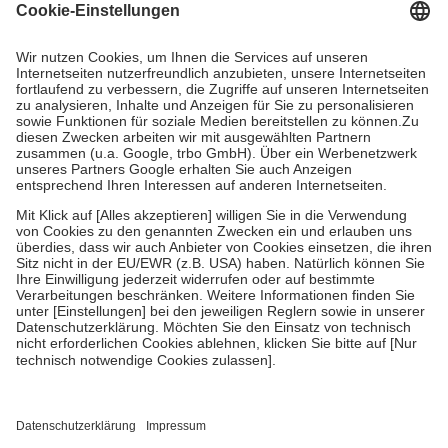
Grundsätzlich leisten Mitglieder Zuzahlungen in Höhe von zehn
Prozent des Abgabepreises,
mindestens
jedoch
fünf Euro
und
höchstens zehn Euro.
Es sind jedoch nie mehr als die tatsächlichen
Kosten der Leistung zu entrichten.
Diese Regeln gelten grundsätzlich auch für Online-Apotheken.
Bei Heilmitteln und häuslicher Krankenpflege beträgt die
Zuzahlung zehn Prozent der Kosten sowie zehn Euro je
Verordnung.
Um das Engagement der Versicherten für ihre eigene Gesundheit zu
stärken und die besondere Stellung der Familie zu unterstützen,
fallen
keine Zuzahlungen
an bei:
• Kindern und Jugendlichen bis zum vollendeten 18. Lebensjahr
mit Ausnahme der Fahrkosten
• Untersuchungen zur Vorsorge und Früherkennung, die von der
GKV getragen werden
• empfohlenen Schutzimpfungen
• Harn- und Blutteststreifen
Wir nutzen Trusted Shops als unabhängigen Dienstleister für die
Einholung von Bewertungen. Trusted Shops hat Maßnahmen
getroffen, um sicherzustellen, dass es sich um echte Bewertungen
handelt. Mehr Informationen findest du hier: