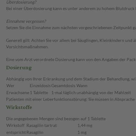
Überdosierung?
Bei einer Überdosierung kann es unter anderem zu hohem Blutdruck 
Einnahme vergessen?
Setzen Sie die Einnahme zum nächsten vorgeschriebenen Zeitpunkt gan
Generell gilt: Achten Sie vor allem bei Säuglingen, Kleinkindern un
Vorsichtsmaßnahmen.
Eine vom Arzt verordnete Dosierung kann von den Angaben der Packun
Dosierung
Abhängig von Ihrer Erkrankung und dem Stadium der Behandlung, wird
Wer
Einzeldosis
Gesamtdosis
Wann
Erwachsene
1 Tablette
1-mal täglich
unabhängig von der Mahlzeit
Patienten mit einer Leberfunktionsstörung: Sie müssen in Absprache 
Wirkstoffe
Die angegebenen Mengen sind bezogen auf 1 Tablette
Wirkstoff
Rasagilin tartrat
1,44 mg
entspricht
Rasagilin
1 mg