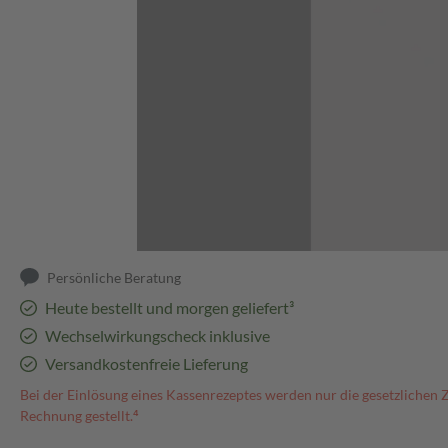
Abbildung kann abweichen
Persönliche Beratung
Heute bestellt und morgen geliefert³
Wechselwirkungscheck inklusive
Versandkostenfreie Lieferung
Bei der Einlösung eines Kassenrezeptes werden nur die gesetzlichen 
Rechnung gestellt.⁴