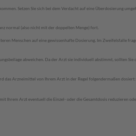
kommen. Setzen Sie sich bei dem Verdacht auf eine Überdosierung umge
z normal (also nicht mit der doppelten Menge) fort.
d älteren Menschen auf eine gewissenhafte Dosierung. Im Zweifelsfalle f
gsbeilage abweichen. Da der Arzt sie individuell abstimmt, sollten Si
 das Arzneimittel von Ihrem Arzt in der Regel folgendermaßen dosiert:
mit Ihrem Arzt eventuell die Einzel- oder die Gesamtdosis reduzieren o