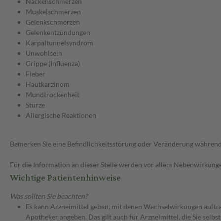
Nackenschmerzen
Muskelschmerzen
Gelenkschmerzen
Gelenkentzündungen
Karpaltunnelsyndrom
Unwohlsein
Grippe (Influenza)
Fieber
Hautkarzinom
Mundtrockenheit
Stürze
Allergische Reaktionen
Bemerken Sie eine Befindlichkeitsstörung oder Veränderung während 
Für die Information an dieser Stelle werden vor allem Nebenwirkunge
Wichtige Patientenhinweise
Was sollten Sie beachten?
Es kann Arzneimittel geben, mit denen Wechselwirkungen auftret
Apotheker angeben. Das gilt auch für Arzneimittel, die Sie selb