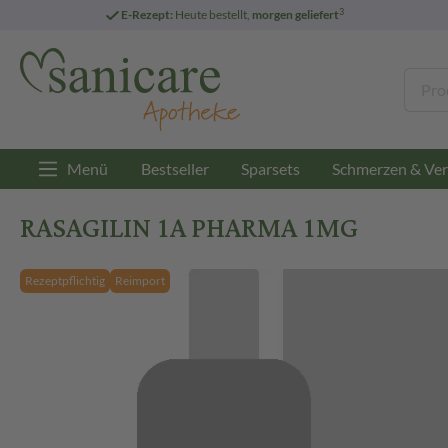
3
E-Rezept:
Heute bestellt,
morgen geliefert
Menü
Bestseller
Sparsets
Schmerzen & Ver
RASAGILIN 1A PHARMA 1MG
Rezeptpflichtig
Reimport