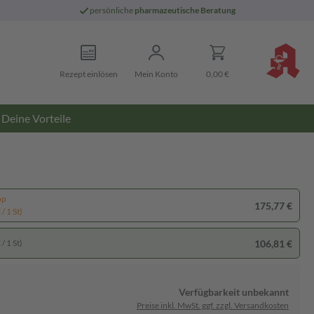
persönliche
pharmazeutische Beratung
Rezept einlösen
Mein Konto
0,00 €
Deine Vorteile
pp
175,77 €
/ 1 St)
106,81 €
/ 1 St)
Verfügbarkeit unbekannt
Preise inkl. MwSt. ggf. zzgl. Versandkosten