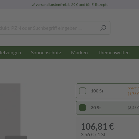
versandkostenfrei
ab 29 € und für E-Rezepte
letzungen
Sonnenschutz
Marken
Themenwelten
Sparti
100 St
(1,76 € 
30 St
(3,56 € 
106,81 €
3,56 € / 1 St