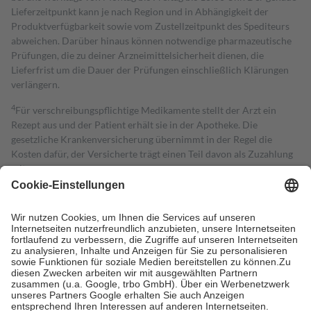
Lieferzeitpunkt kann je nach Region und in Abhängigkeit der
Produktverfügbarkeit sowie vom Zustellzeitpunkt des Spediteurs
abweichen. Darüber hinaus können notwendige pharmazeutische
Prüfungen, die zu deiner Arzneimittelsicherheit dienen, die
Lieferfrist um die Dauer der Prüfungen einschließlich Klärungen
verlängern.
4
Für verschreibungspflichtige Medikamente stellt der Arzt ein
Rezept aus und der Patient erhält sie in der Apotheke. Die
gesetzliche Krankenversicherung übernimmt in der Regel die
Kosten dafür, der Versicherte trägt einen Teil davon als Zuzahlung
mit.
Grundsätzlich leisten Mitglieder Zuzahlungen in Höhe von zehn
Prozent des Abgabepreises,
mindestens
jedoch
fünf Euro
und
höchstens zehn Euro.
Es sind jedoch nie mehr als die tatsächlichen
Kosten der Leistung zu entrichten.
Diese Regeln gelten grundsätzlich auch für Online-Apotheken.
Bei Heilmitteln und häuslicher Krankenpflege beträgt die
Zuzahlung zehn Prozent der Kosten sowie zehn Euro je
Verordnung.
Um das Engagement der Versicherten für ihre eigene Gesundheit zu