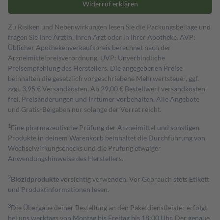
Widerruf erklären
Zu Risiken und Nebenwirkungen lesen Sie die Packungsbeilage und
fragen Sie Ihre Ärztin, Ihren Arzt oder in Ihrer Apotheke. AVP:
Üblicher Apothekenverkaufspreis berechnet nach der
Arzneimittelpreisverordnung. UVP: Unverbindliche
Preisempfehlung des Herstellers. Die angegebenen Preise
beinhalten die gesetzlich vorgeschriebene Mehrwertsteuer, ggf.
zzgl. 3,95 € Versandkosten. Ab 29,00 € Bestell­wert versand­kosten­
frei. Preisänderungen und Irrtümer vorbehalten. Alle Angebote
und Gratis-Beigaben nur solange der Vorrat reicht.
1
Eine pharmazeutische Prüfung der Arzneimittel und sonstigen
Produkte in deinem Warenkorb beinhaltet die Durchführung von
Wechselwirkungschecks und die Prüfung etwaiger
Anwendungshinweise des Herstellers.
2
Biozidprodukte
vorsichtig verwenden. Vor Gebrauch stets Etikett
und Produktinformationen lesen.
3
Die Übergabe deiner Bestellung an den Paketdienstleister erfolgt
bei uns werktags von Montag bis Freitag bis 18:00 Uhr. Der genaue