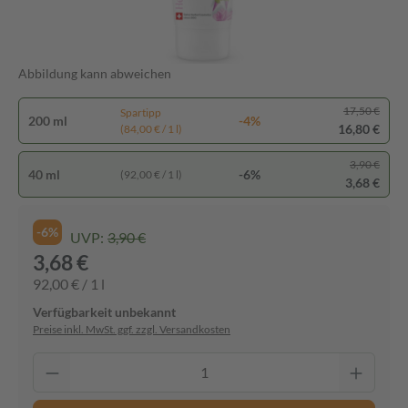
Abbildung kann abweichen
17,50 €
Spartipp
200 ml
-4%
16,80 €
(84,00 € / 1 l)
3,90 €
40 ml
-6%
(92,00 € / 1 l)
3,68 €
-6%
UVP:
3,90 €
3,68 €
92,00 € / 1 l
Verfügbarkeit unbekannt
Preise inkl. MwSt. ggf. zzgl. Versandkosten