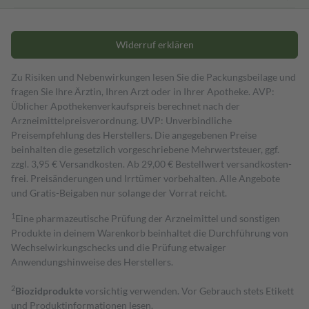
Widerruf erklären
Zu Risiken und Nebenwirkungen lesen Sie die Packungsbeilage und
fragen Sie Ihre Ärztin, Ihren Arzt oder in Ihrer Apotheke. AVP:
Üblicher Apothekenverkaufspreis berechnet nach der
Arzneimittelpreisverordnung. UVP: Unverbindliche
Preisempfehlung des Herstellers. Die angegebenen Preise
beinhalten die gesetzlich vorgeschriebene Mehrwertsteuer, ggf.
zzgl. 3,95 € Versandkosten. Ab 29,00 € Bestell­wert versand­kosten­
frei. Preisänderungen und Irrtümer vorbehalten. Alle Angebote
und Gratis-Beigaben nur solange der Vorrat reicht.
1
Eine pharmazeutische Prüfung der Arzneimittel und sonstigen
Produkte in deinem Warenkorb beinhaltet die Durchführung von
Wechselwirkungschecks und die Prüfung etwaiger
Anwendungshinweise des Herstellers.
2
Biozidprodukte
vorsichtig verwenden. Vor Gebrauch stets Etikett
und Produktinformationen lesen.