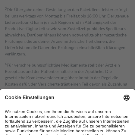
3
Die Übergabe deiner Bestellung an den Paketdienstleister erfolgt
bei uns werktags von Montag bis Freitag bis 18:00 Uhr. Der genaue
Lieferzeitpunkt kann je nach Region und in Abhängigkeit der
Produktverfügbarkeit sowie vom Zustellzeitpunkt des Spediteurs
abweichen. Darüber hinaus können notwendige pharmazeutische
Prüfungen, die zu deiner Arzneimittelsicherheit dienen, die
Lieferfrist um die Dauer der Prüfungen einschließlich Klärungen
verlängern.
4
Für verschreibungspflichtige Medikamente stellt der Arzt ein
Rezept aus und der Patient erhält sie in der Apotheke. Die
gesetzliche Krankenversicherung übernimmt in der Regel die
Kosten dafür, der Versicherte trägt einen Teil davon als Zuzahlung
mit.
Grundsätzlich leisten Mitglieder Zuzahlungen in Höhe von zehn
Prozent des Abgabepreises,
mindestens
jedoch
fünf Euro
und
höchstens zehn Euro.
Es sind jedoch nie mehr als die tatsächlichen
Kosten der Leistung zu entrichten.
Diese Regeln gelten grundsätzlich auch für Online-Apotheken.
Bei Heilmitteln und häuslicher Krankenpflege beträgt die
Zuzahlung zehn Prozent der Kosten sowie zehn Euro je