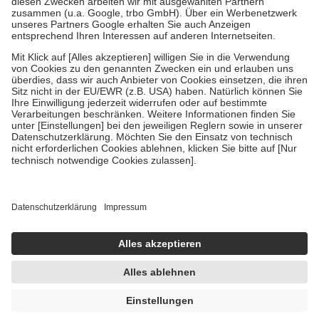
Verordnung.
Um das Engagement der Versicherten für ihre eigene Gesundheit zu
stärken und die besondere Stellung der Familie zu unterstützen,
fallen
keine Zuzahlungen
an bei:
• Kindern und Jugendlichen bis zum vollendeten 18. Lebensjahr
mit Ausnahme der Fahrkosten
• Untersuchungen zur Vorsorge und Früherkennung, die von der
GKV getragen werden
• empfohlenen Schutzimpfungen
• Harn- und Blutteststreifen
Wir nutzen Trusted Shops als unabhängigen Dienstleister für die
Einholung von Bewertungen. Trusted Shops hat Maßnahmen
getroffen, um sicherzustellen, dass es sich um echte Bewertungen
handelt. Mehr Informationen findest du hier:
https://help.etrusted.com/hc/de/articles/4419944605341
Einige Bilder und Inhalte wurden unter Zuhilfenahme künstlicher
Intelligenz erstellt.